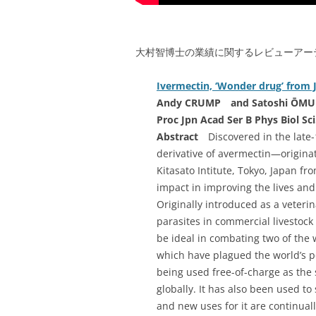
大村智博士の業績に関するレビューアー
Ivermectin, ‘Wonder drug’ from 
Andy CRUMP and Satoshi ŌM
Proc Jpn Acad Ser B Phys Biol Sci
Abstract
Discovered in the late
derivative of avermectin—originat
Kitasato Intitute, Tokyo, Japan 
impact in improving the lives and
Originally introduced as a veterin
parasites in commercial livestock
be ideal in combating two of the 
which have plagued the world’s po
being used free-of-charge as the 
globally. It has also been used t
and new uses for it are continual