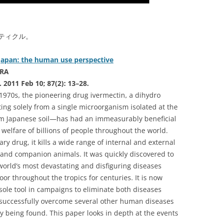
ティクル。
Japan: the human use perspective
URA
. 2011 Feb 10; 87(2): 13–28.
-1970s, the pioneering drug ivermectin, a dihydro
ing solely from a single microorganism isolated at the
from Japanese soil—has had an immeasurably beneficial
 welfare of billions of people throughout the world.
ary drug, it kills a wide range of internal and external
 and companion animals. It was quickly discovered to
world’s most devastating and disfiguring diseases
or throughout the tropics for centuries. It is now
sole tool in campaigns to eliminate both diseases
o successfully overcome several other human diseases
ly being found. This paper looks in depth at the events