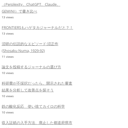
（Perplexity、ChatGPT、Claude、
GEMINI）で書き比べ
13 views
FRONTIERSもハゲタカジャーナルだと？！
13 views
沼研の伝説的なエピソード:沼正作
(Shosaku Numa, 1929-92)
11 views
論文を投稿するジャーナルの選び方
10 views
科研費が不採択だったら、開示された審査
結果を分析して改善点を探そう
10 views
鉄の酸化反応 使い捨てカイロの科学
10 views
収入証紙の入手方法、廃止した都道府県市