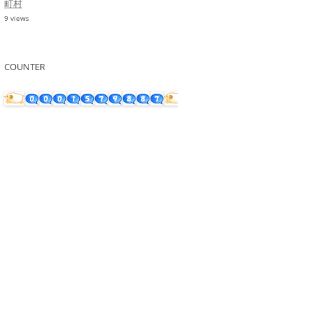
町村
9 views
COUNTER