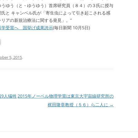
ゆうゆう（と・ゆうゆう）首席研究員（８４）の３氏に授与
村氏と キャンベル氏が「寄生虫によって引き起こされる感
リアの新規治療法に関する発見」。”
科学受賞へ 国挙げ成果誇示
(毎日新聞 10月5日)
ober 5, 2015
.
員9人犠牲
2015年ノーベル物理学賞は東京大宇宙線研究所の
梶田隆章教授（５６）ら二人に
→