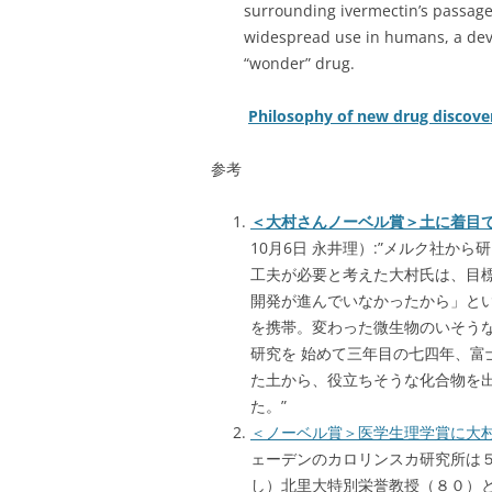
surrounding ivermectin’s passage
widespread use in humans, a dev
“wonder” drug.
Philosophy of new drug discove
参考
＜大村さんノーベル賞＞土に着目
10月6日 永井理）:”メルク社
工夫が必要と考えた大村氏は、目
開発が進んでいなかったから」と
を携帯。変わった微生物のいそう
研究を 始めて三年目の七四年、
た土から、役立ちそうな化合物を
た。”
＜ノーベル賞＞医学生理学賞に大
ェーデンのカロリンスカ研究所は
し）北里大特別栄誉教授（８０）