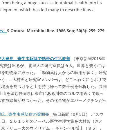
 from being a huge success in Animal Health into its
elopment which has led many to describe it as a
ry
.
S Omura. Microbiol Rev. 1986 Sep; 50(3): 259–279.
で大発見 寄生虫駆除で熱帯の生活改善
（東京新聞2015年
から研究費は出るが、北里大の研究室員は五人。世界と競うには
標を動物薬に絞った。「動物薬は人からの転用が多く、研究
いう。…大村氏と研究室メンバーは、どこへ行くにもポリ袋
な場所を見つけると土を持ち帰って数千例を分析した。共同
富士山を望む静岡県伊東市にある川奈のゴルフ場近くで取っ
出す放線菌が見つかった。その化合物がエバーメクチンだっ
村氏…寄生虫感染症の薬開発
（毎日新聞 10月5日）：”スウ
５日、２０１５年のノーベル医学生理学賞を大村智（さと
と米ドリュー大のウィリアム・ キャンベル博士（８５）、