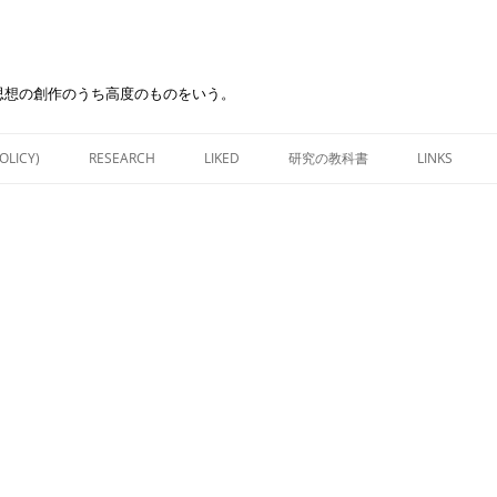
思想の創作のうち高度のものをいう。
Skip
to
OLICY)
RESEARCH
LIKED
研究の教科書
LINKS
content