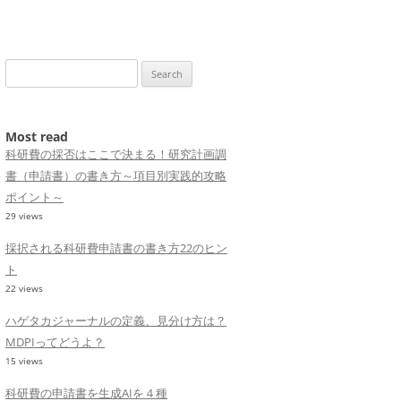
Search
for:
Most read
科研費の採否はここで決まる！研究計画調
書（申請書）の書き方～項目別実践的攻略
ポイント～
29 views
採択される科研費申請書の書き方22のヒン
ト
22 views
ハゲタカジャーナルの定義、見分け方は？
MDPIってどうよ？
15 views
科研費の申請書を生成AIを４種