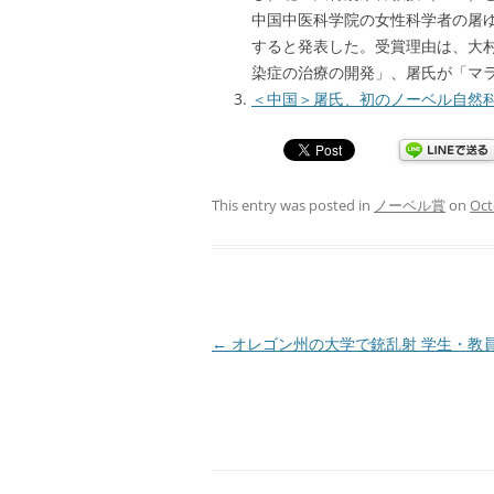
中国中医科学院の女性科学者の屠
すると発表した。受賞理由は、大
染症の治療の開発」、屠氏が「マラ
＜中国＞屠氏、初のノーベル自然
This entry was posted in
ノーベル賞
on
Oct
Post
←
オレゴン州の大学で銃乱射 学生・教
navigation