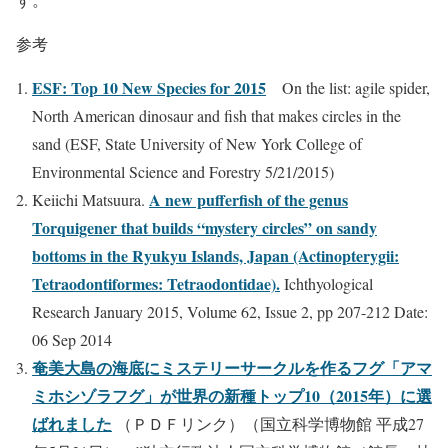
参考
ESF: Top 10 New Species for 2015
On the list: agile spider,
North American dinosaur and fish that makes circles in the
sand (ESF, State University of New York College of
Environmental Science and Forestry 5/21/2015)
A new pufferfish of the genus
Keiichi Matsuura.
Torquigener that builds “mystery circles” on sandy
bottoms in the Ryukyu Islands, Japan (Actinopterygii:
Tetraodontiformes: Tetraodontidae).
Ichthyological
Research January 2015, Volume 62, Issue 2, pp 207-212 Date:
06 Sep 2014
奄美大島の海底にミステリーサークルを作るフグ「アマ
ミホシゾラフグ」が世界の新種トップ10（2015年）に選
ばれました
（ＰＤＦリンク）（国立科学博物館 平成27