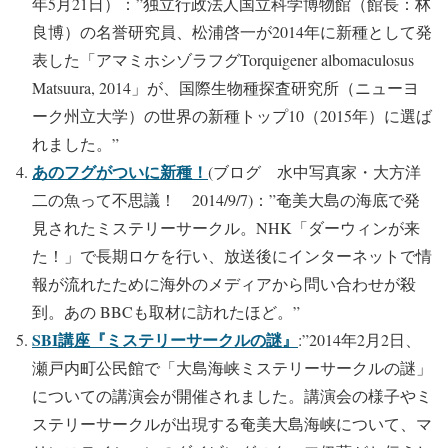
年5月21日）：”独立行政法人国立科学博物館（館長：林
良博）の名誉研究員、松浦啓一が2014年に新種として発
表した「アマミホシゾラフグTorquigener albomaculosus
Matsuura, 2014」が、国際生物種探査研究所（ニューヨ
ーク州立大学）の世界の新種トップ10（2015年）に選ば
れました。”
あのフグがついに新種！
(ブログ 水中写真家・大方洋
二の魚って不思議！ 2014/9/7)：”奄美大島の海底で発
見されたミステリーサークル。NHK「ダーウィンが来
た！」で長期ロケを行い、放送後にインターネットで情
報が流れたために海外のメディアから問い合わせが殺
到。あの BBCも取材に訪れたほど。”
SBI講座『ミステリーサークルの謎』
:”2014年2月2日、
瀬戸内町公民館で「大島海峡ミステリーサークルの謎」
についての講演会が開催されました。講演会の様子やミ
ステリーサークルが出現する奄美大島海峡について、マ