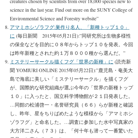
creatures chosen by scientists from over 18,000 species new to
science in the last year. Find out more on the SUNY College of
Environmental Science and Forestry website”
アマミホシゾラフグ:巣作り名人、「新種トップ１０」
に
(毎日新聞 2015年05月21日):”同研究所は生物多様性
の保全などを目的に０８年からトップ１０を発表。今回
は昨年新種とされた約１万８０００種から選んだ。”
ミステリーサークル描くフグ「世界の新種」に
(読売新
聞 YOMIURI ONLINE 2015年05月22日):”鹿児島・奄美大
島で海底に美しい「ミステリーサークル」を描くフグ
が、国際的な研究組織が選ぶ今年の「世界の新種トップ
１０」に入ったと、国立科学博物館が２１日発表した。
…同館の松浦啓一・名誉研究員（６６）らが新種と確認
し、昨年、星をちりばめたような模様から「アマミホシ
ゾラフグ」と命名した。…調査に参加した水中写真家の
大方洋二さん（７３）は、「何十年も潜って一番驚いた