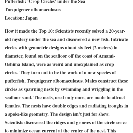
Pufferfish: ‘Crop Circles’ under the Sea
Torquigener albomaculosus
Location: Japan
How it made the Top 10: Scientists recently solved a 20-year-
old mystery under the sea and discovered a new fish. Intricate
circles with geometric designs about six feet (2 meters) in
diameter, found on the seafloor off the coast of Amami-
Ōshima Island, were as weird and unexplained as crop
circles. They turn out to be the work of a new species of
pufferfish, Torquigener albomaculosus. Males construct these
circles as spawning nests by swimming and wriggling in the
seafloor sand. The nests, used only once, are made to attract
females. The nests have double edges and radiating troughs in
a spoke-like geometry. The design isn’t just for show.
Scientists discovered the ridges and grooves of the circle serve
to minimize ocean current at the center of the nest. This