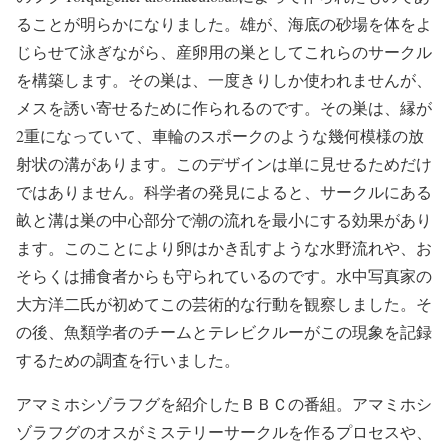
ることが明らかになりました。雄が、海底の砂場を体をよ
じらせて泳ぎながら、産卵用の巣としてこれらのサークル
を構築します。その巣は、一度きりしか使われませんが、
メスを誘い寄せるために作られるのです。その巣は、縁が
2重になっていて、車輪のスポークのような幾何模様の放
射状の溝があります。このデザインは単に見せるためだけ
ではありません。科学者の発見によると、サークルにある
畝と溝は巣の中心部分で潮の流れを最小にする効果があり
ます。このことにより卵はかき乱すような水野流れや、お
そらくは捕食者からも守られているのです。水中写真家の
大方洋二氏が初めてこの芸術的な行動を観察しました。そ
の後、魚類学者のチームとテレビクルーがこの現象を記録
するための調査を行いました。
アマミホシゾラフグを紹介したＢＢＣの番組。アマミホシ
ゾラフグのオスがミステリーサークルを作るプロセスや、