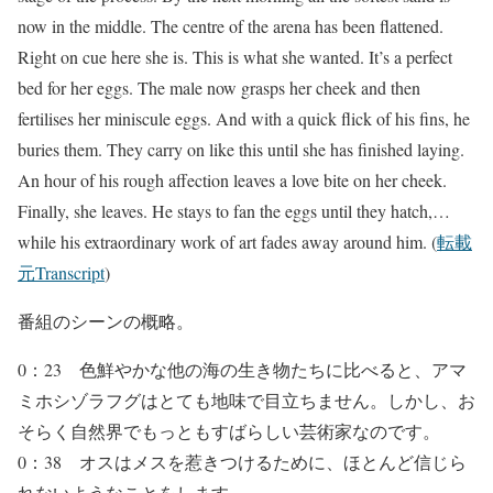
now in the middle. The centre of the arena has been flattened.
Right on cue here she is. This is what she wanted. It’s a perfect
bed for her eggs. The male now grasps her cheek and then
fertilises her miniscule eggs. And with a quick flick of his fins, he
buries them. They carry on like this until she has finished laying.
An hour of his rough affection leaves a love bite on her cheek.
Finally, she leaves. He stays to fan the eggs until they hatch,…
while his extraordinary work of art fades away around him. (
転載
元Transcript
)
番組のシーンの概略。
0：23 色鮮やかな他の海の生き物たちに比べると、アマ
ミホシゾラフグはとても地味で目立ちません。しかし、お
そらく自然界でもっともすばらしい芸術家なのです。
0：38 オスはメスを惹きつけるために、ほとんど信じら
れないようなことをします。