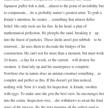
Japanese puffer fish is dull,…almost to the point of invisibility but
to compensate,…he is probably nature’s greatest artist. To grab a
female’s attention, he creates …something that almost defies
belief. His only tools are his fins. In his head, a plan of
mathematical perfection. He ploughs the sand, breaking it up
into the finest of particles. These shells aren’t just rubbish to be
removed,…he uses them to decorate the bridges of his
construction. He can’t rest for more than a moment, but must work
24 hours…a day for a week, or the current will destroy his
creation. A final tidy up and his masterpiece is complete.
Nowhere else in nature does an animal construct something…as
complex and perfect as this. If this doesn’t get him noticed,
nothing will. Now it’s ready for inspection. A female, swollen
with eggs. To make sure she gets the best view, he encourages her
into the centre. Inspection over,…she withdraws to await the final
stage of the process. By the next morning all the softest sand is