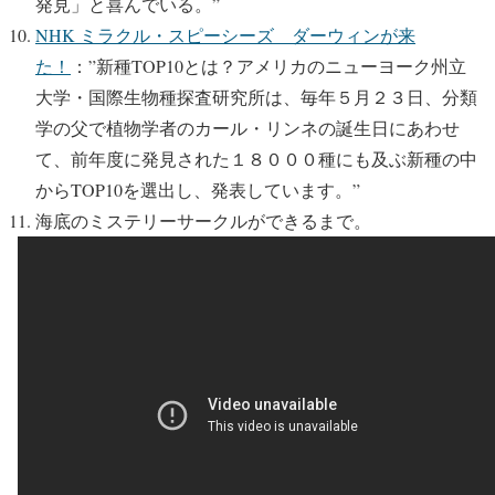
発見」と喜んでいる。”
NHK ミラクル・スピーシーズ ダーウィンが来
た！
：”新種TOP10とは？アメリカのニューヨーク州立
大学・国際生物種探査研究所は、毎年５月２３日、分類
学の父で植物学者のカール・リンネの誕生日にあわせ
て、前年度に発見された１８０００種にも及ぶ新種の中
からTOP10を選出し、発表しています。”
海底のミステリーサークルができるまで。