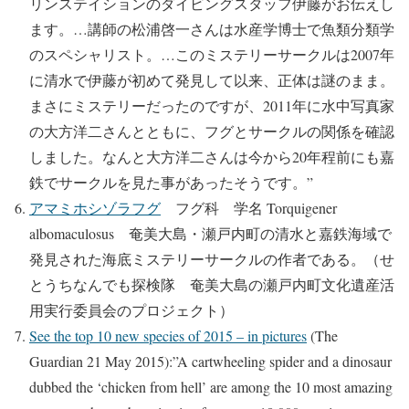
リンステイションのダイビングスタッフ伊藤がお伝えし
ます。…講師の松浦啓一さんは水産学博士で魚類分類学
のスペシャリスト。…このミステリーサークルは2007年
に清水で伊藤が初めて発見して以来、正体は謎のまま。
まさにミステリーだったのですが、2011年に水中写真家
の大方洋二さんとともに、フグとサークルの関係を確認
しました。なんと大方洋二さんは今から20年程前にも嘉
鉄でサークルを見た事があったそうです。”
アマミホシゾラフグ
フグ科 学名 Torquigener
albomaculosus 奄美大島・瀬戸内町の清水と嘉鉄海域で
発見された海底ミステリーサークルの作者である。（せ
とうちなんでも探検隊 奄美大島の瀬戸内町文化遺産活
用実行委員会のプロジェクト）
See the top 10 new species of 2015 – in pictures
(The
Guardian 21 May 2015):”A cartwheeling spider and a dinosaur
dubbed the ‘chicken from hell’ are among the 10 most amazing