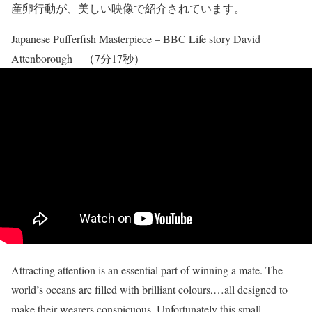
産卵行動が、美しい映像で紹介されています。
Japanese Pufferfish Masterpiece – BBC Life story David
Attenborough （7分17秒）
Attracting attention is an essential part of winning a mate. The
world’s oceans are filled with brilliant colours,…all designed to
make their wearers conspicuous. Unfortunately this small,