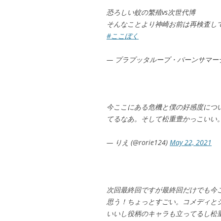
恐ろしい蚊の繁殖vs次世代博
そんなことより神崎お前は再検査し
#ここぼく
— プラプッタループ・パーンサマーティ (@
今ここにある危機と僕の好感度につ
てるなあ。そして松重豊かっこいい
— りえ (@rorie124)
May 22, 2021
次回最終回ですが最終回だけでも今
思う！ちょっとすごい。コメディと
いいし役柄のキャラも立ってるし松