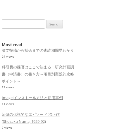
Search
for:
Most read
論文投稿から採否までの査読期間早わかり
24 views
科研費の採否はここで決まる！研究計画調
書（申請書）の書き方～項目別実践的攻略
ポイント～
12 views
ImageJインストール方法と使用事例
11 views
沼研の伝説的なエピソード:沼正作
(Shosaku Numa, 1929-92)
7 views