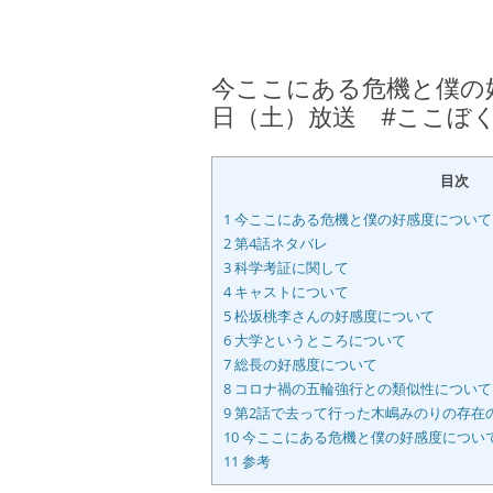
今ここにある危機と僕の好感
日（土）放送 #ここぼ
目次
1
今ここにある危機と僕の好感度について
2
第4話ネタバレ
3
科学考証に関して
4
キャストについて
5
松坂桃李さんの好感度について
6
大学というところについて
7
総長の好感度について
8
コロナ禍の五輪強行との類似性について
9
第2話で去って行った木嶋みのりの存在
10
今ここにある危機と僕の好感度につい
11
参考