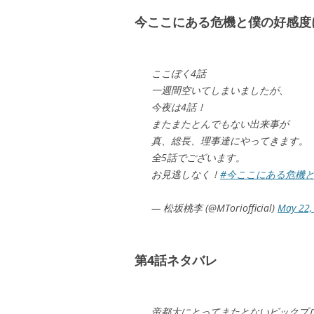
今ここにある危機と僕の好感度
ここぼく4話
一週間空いてしまいましたが、
今夜は4話！
またまたとんでもない出来事が
真、総長、理事達にやってきます。
全5話でございます。
お見逃しなく！
#今ここにある危機
— 松坂桃李 (@MToriofficial)
May 22,
第4話ネタバレ
帝都大にとってまたとないビックプ