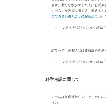
きず、新たな蚊が生まれ人にも被害
いたら、被害者は増える、救える人
こにある危機とぼくの好感度につい
— にこまるる@2021カムカム (@tiritot
陽性って、帝都大は検査結果を捏造
— にこまるる@2021カムカム (@tiritot
科学考証に関して
モデルは蚊刺過敏症で、そこからレア
らい。