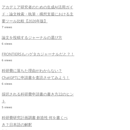
アカデミア研究者のための生成AI活用ガイ
ド：論文検索・執筆・構想支援における主
要ツール比較【2026年版】
7 views
論文を投稿するジャーナルの選び方
6 views
FRONTIERSもハゲタカジャーナルだと？！
6 views
科研費に落ちた理由がわからない？
ChatGPTに申請書を査読させてみよう！
6 views
採択される科研費申請書の書き方22のヒン
ト
5 views
科研費研究計画調書 創造性 何を書くべ
き？日本語の解釈