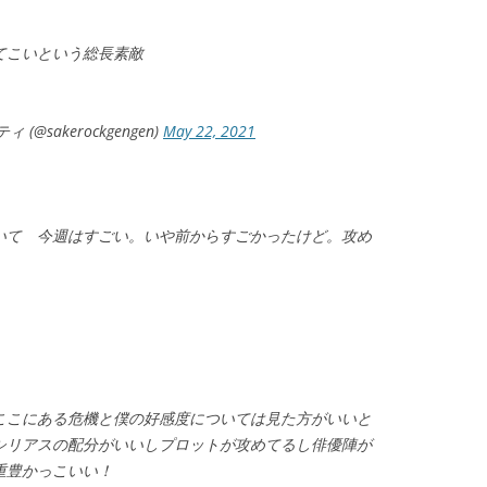
てこいという総長素敵
sakerockgengen)
May 22, 2021
いて 今週はすごい。いや前からすごかったけど。攻め
。
ここにある危機と僕の好感度については見た方がいいと
シリアスの配分がいいしプロットが攻めてるし俳優陣が
重豊かっこいい！