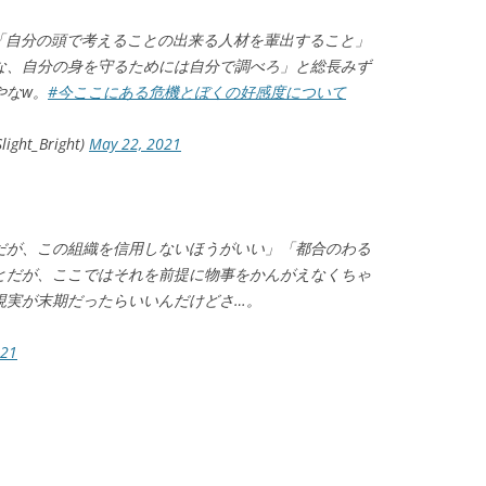
「自分の頭で考えることの出来る人材を輩出すること」
な、自分の身を守るためには自分で調べろ」と総長みず
やなw。
#今ここにある危機とぼくの好感度について
t_Bright)
May 22, 2021
だが、この組織を信用しないほうがいい」「都合のわる
とだが、ここではそれを前提に物事をかんがえなくちゃ
現実が末期だったらいいんだけどさ…。
021