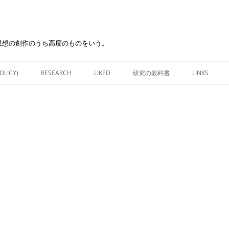
思想の創作のうち高度のものをいう。
Skip
to
OLICY)
RESEARCH
LIKED
研究の教科書
LINKS
content