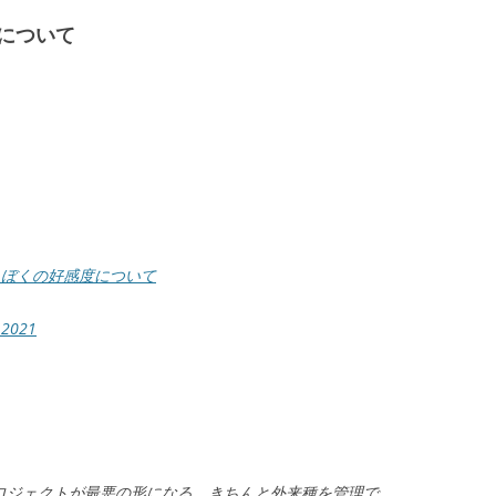
について
とぼくの好感度について
 2021
ロジェクトが最悪の形になる。きちんと外来種を管理で