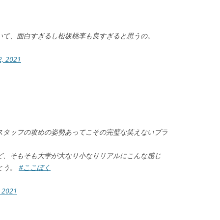
いて、面白すぎるし松坂桃李も良すぎると思うの。
2, 2021
スタッフの攻めの姿勢あってこその完璧な笑えないブラ
ど、そもそも大学が大なり小なりリアルにこんな感じ
とう。
#ここぼく
 2021