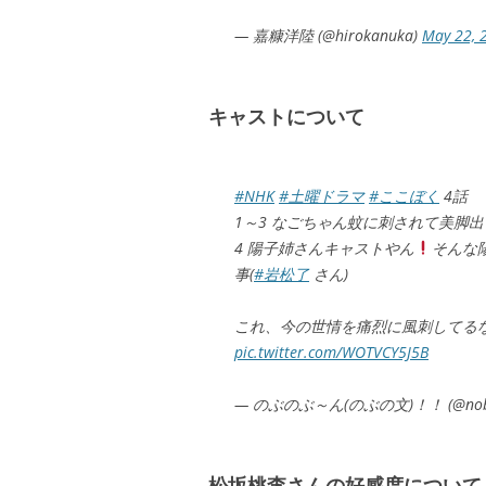
— 嘉糠洋陸 (@hirokanuka)
May 22, 
キャストについて
#NHK
#土曜ドラマ
#ここぼく
4話
1～3 なごちゃん蚊に刺されて美脚
4 陽子姉さんキャストやん
そんな
事(
#岩松了
さん)
これ、今の世情を痛烈に風刺してるな
pic.twitter.com/WOTVCY5J5B
— のぶのぶ～ん(のぶの文)！！ (@nobun
松坂桃李さんの好感度について