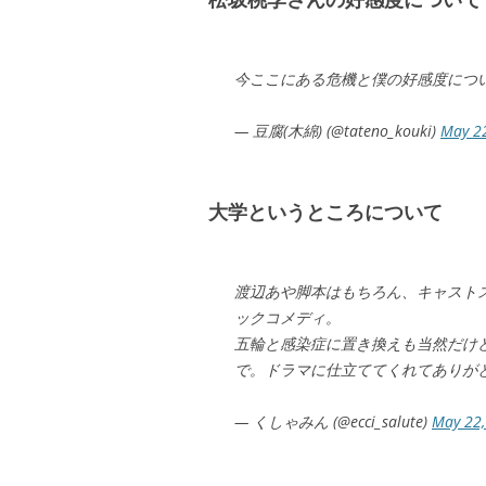
今ここにある危機と僕の好感度につ
— 豆腐(木綿) (@tateno_kouki)
May 2
大学というところについて
渡辺あや脚本はもちろん、キャスト
ックコメディ。
五輪と感染症に置き換えも当然だけ
で。ドラマに仕立ててくれてありが
— くしゃみん (@ecci_salute)
May 22,