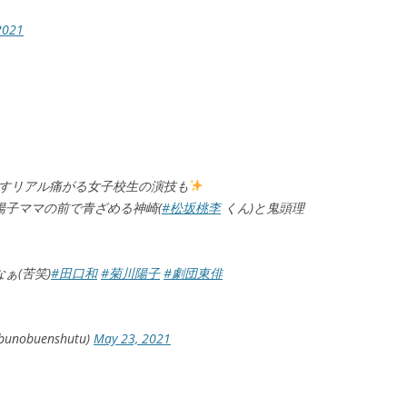
2021
出すリアル痛がる女子校生の演技も
陽子ママの前で青ざめる神崎(
#松坂桃李
くん)と鬼頭理
ぁ(苦笑)
#田口和
#菊川陽子
#劇団東俳
obuenshutu)
May 23, 2021