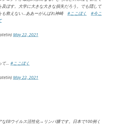
を及ぼす。大学に大きな大きな損失だろう。でも隠して
をも救えない…ああーがんばれ神崎
#ここぼく
#今こ
て
etin)
May 22, 2021
って…
#ここぼく
etin)
May 22, 2021
なEBウイルス活性化→リンパ腫です。日本で100例く