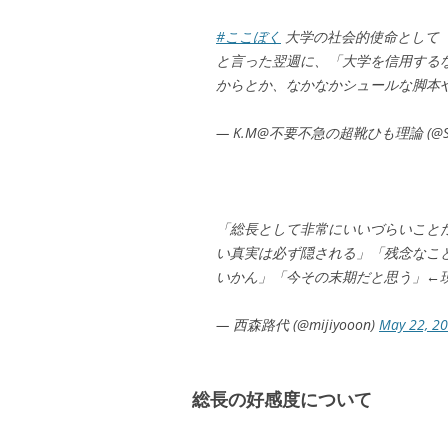
#ここぼく
大学の社会的使命として
と言った翌週に、「大学を信用する
からとか、なかなかシュールな脚本
— K.M@不要不急の超靴ひも理論 (@Sligh
「総長として非常にいいづらいこと
い真実は必ず隠される」「残念なこ
いかん」「今その末期だと思う」←
— 西森路代 (@mijiyooon)
May 22, 2
総長の好感度について