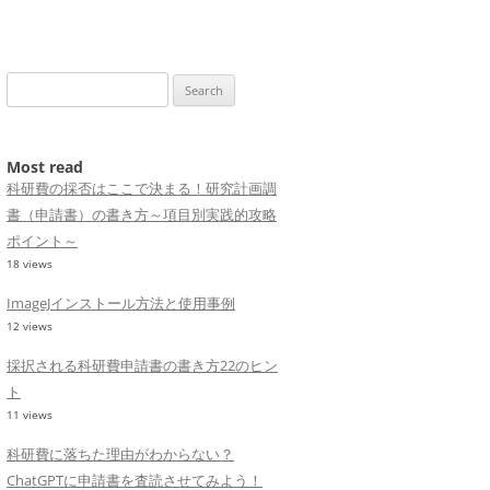
Search
for:
Most read
科研費の採否はここで決まる！研究計画調
書（申請書）の書き方～項目別実践的攻略
ポイント～
18 views
ImageJインストール方法と使用事例
12 views
採択される科研費申請書の書き方22のヒン
ト
11 views
科研費に落ちた理由がわからない？
ChatGPTに申請書を査読させてみよう！