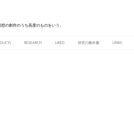
思想の創作のうち高度のものをいう。
Skip
to
OLICY)
RESEARCH
LIKED
研究の教科書
LINKS
content