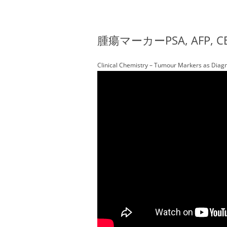
腫瘍マーカーPSA, AFP, C
Clinical Chemistry – Tumour Markers as Diag