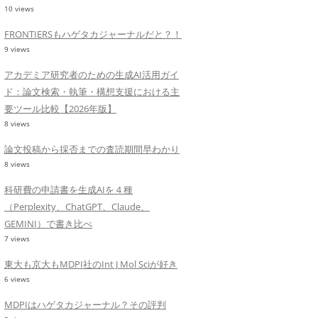
10 views
FRONTIERSもハゲタカジャーナルだと？！
9 views
アカデミア研究者のための生成AI活用ガイ
ド：論文検索・執筆・構想支援における主
要ツール比較【2026年版】
8 views
論文投稿から採否までの査読期間早わかり
8 views
科研費の申請書を生成AIを４種
（Perplexity、ChatGPT、Claude、
GEMINI）で書き比べ
7 views
東大も京大もMDPI社のInt J Mol Sciが好き
6 views
MDPIはハゲタカジャーナル？その評判