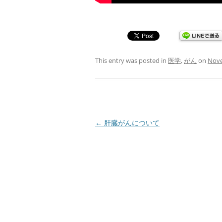
This entry was posted in
医学
,
がん
on
Nove
Post
←
肝臓がんについて
navigation