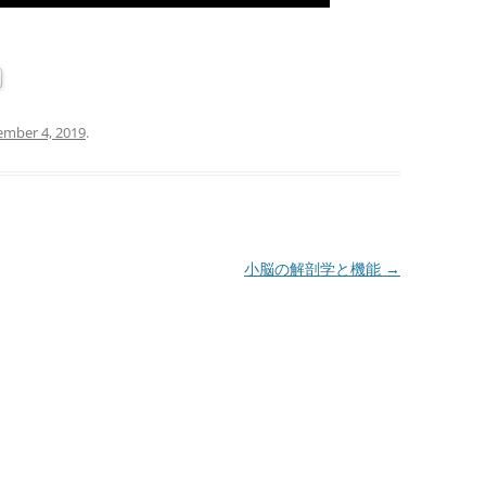
mber 4, 2019
.
小脳の解剖学と機能
→