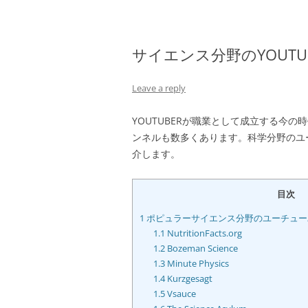
サイエンス分野のYOUTU
Leave a reply
YOUTUBERが職業として成立する今
ンネルも数多くあります。科学分野のユ
介します。
目次
1
ポピュラーサイエンス分野のユーチュー
1.1
NutritionFacts.org
1.2
Bozeman Science
1.3
Minute Physics
1.4
Kurzgesagt
1.5
Vsauce