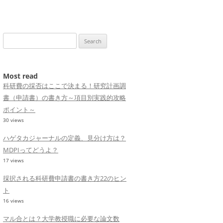
Search
for:
Most read
科研費の採否はここで決まる！研究計画調
書（申請書）の書き方～項目別実践的攻略
ポイント～
30 views
ハゲタカジャーナルの定義、見分け方は？
MDPIってどうよ？
17 views
採択される科研費申請書の書き方22のヒン
ト
16 views
マル合とは？大学教授職に必要な論文数