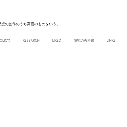
思想の創作のうち高度のものをいう。
Skip
to
OLICY)
RESEARCH
LIKED
研究の教科書
LINKS
content