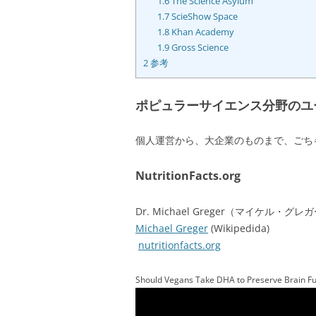
1.6
The Science Asylum
1.7
ScieShow Space
1.8
Khan Academy
1.9
Gross Science
2
参考
ポピュラーサイエンス分野のユ
個人運営から、大企業のものまで、ごち
NutritionFacts.org
Dr. Michael Greger（マイケ
Michael Greger
(Wikipedida)
nutritionfacts.org
Should Vegans Take DHA to Preserve Brain Fu