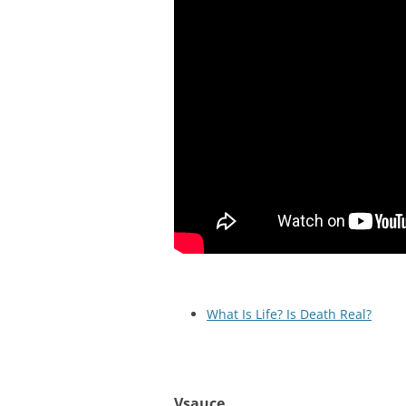
What Is Life? Is Death Real?
Vsauce