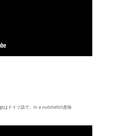
gtはドイツ語で、In a nutshellの意味