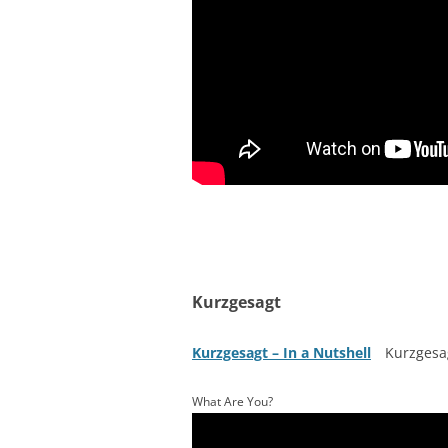
Kurzgesagt
Kurzgesagt – In a Nutshell
Kurzgesa
What Are You?