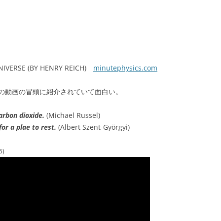
NIVERSE (BY HENRY REICH)
minutephysics.com
の動画の冒頭に紹介されていて面白い。
arbon dioxide.
(Michael Russel)
for a plae to rest.
(Albert Szent-Györgyi)
5)