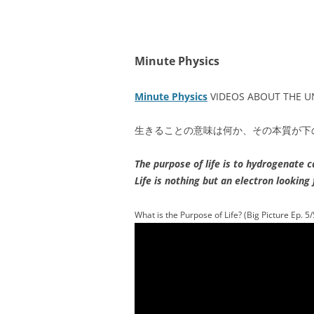
Minute Physics
Minute Physics
VIDEOS ABOUT THE U
生きることの意味は何か、その本質が下
The purpose of life is to hydrogenate c
Life is nothing but an electron looking 
What is the Purpose of Life? (Big Picture Ep. 5/