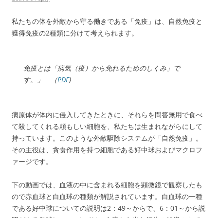
私たちの体を外敵から守る働きである「免疫」は、自然免疫と
獲得免疫の2種類に分けて考えられます。
免疫とは「病気（疫）から免れるためのしくみ」で
す。」 （
PDF
)
病原体が体内に侵入してきたときに、それらを問答無用で食べ
て殺してくれる頼もしい細胞を、私たちは生まれながらにして
持っています。このような外敵駆除システムが「自然免疫」。
その主役は、貪食作用を持つ細胞である好中球およびマクロフ
ァージです。
下の動画では、血液の中に含まれる細胞を顕微鏡で観察したも
ので赤血球と白血球の種類が解説されています。白血球の一種
である好中球についての説明は2：49～からで、6：01～から説