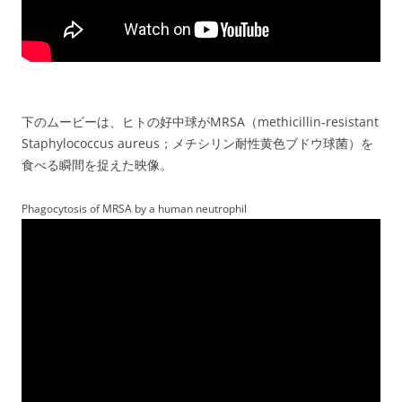
下のムービーは、ヒトの好中球がMRSA（methicillin‐resistant
Staphylococcus aureus；メチシリン耐性黄色ブドウ球菌）を
食べる瞬間を捉えた映像。
Phagocytosis of MRSA by a human neutrophil