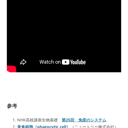
参考
NHK高校講座生物基礎
第25回 免疫のシステム
貪食細胞［phagocytic cell］
（ニュートリー株式会社）