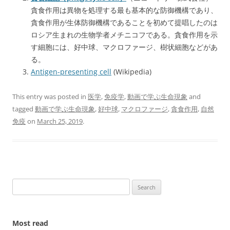
貪食作用は異物を処理する最も基本的な防御機構であり、
貪食作用が生体防御機構であることを初めて提唱したのは
ロシア生まれの生物学者メチニコフである。貪食作用を示
す細胞には、好中球、マクロファージ、樹状細胞などがあ
る。
Antigen-presenting cell
(Wikipedia)
This entry was posted in
医学
,
免疫学
,
動画で学ぶ生命現象
and
tagged
動画で学ぶ生命現象
,
好中球
,
マクロファージ
,
貪食作用
,
自然
免疫
on
March 25, 2019
.
Search
for:
Most read