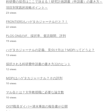
科研費の採否はここで決まる！研究計画調書（申請書）の書き方～
項目別実践的攻略ポイント～
23 views
FRONTIERSもハゲタカジャーナルだと？！
22 views
PLOS ONEのIF、採択率、査読期間、評判
19 views
ハゲタカジャーナルの定義、見分け方は？MDPIってどうよ？
13 views
採択される科研費申請書の書き方22のヒント
12 views
MDPIはハゲタカジャーナル？その評判
10 views
マル合とは？大学教授職に必要な論文数
10 views
OIST職員ダイバー潜水事故の報告書が公開