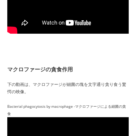
マクロファージの貪食作用
下の動画は、マクロファージが細菌の塊を文字通り貪り食う驚
愕の映像。
Bacterial phagocytosis by macrophage -マクロファージによる細菌の貪
食