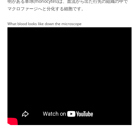
明がある単球(monocytes)は、血流から出た行先の組織の中で
マクロファージへと分化する細胞です。
What blood looks like down the microscope