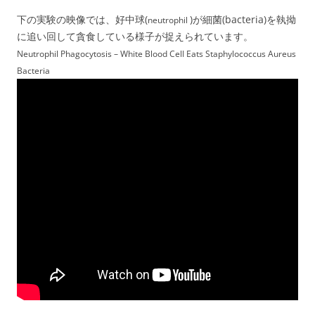
下の実験の映像では、好中球(
)が細菌(bacteria)を執拗
neutrophil
に追い回して貪食している様子が捉えられています。
Neutrophil Phagocytosis – White Blood Cell Eats Staphylococcus Aureus
Bacteria