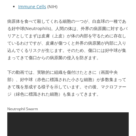
Immune Cells
(NIH)
病原体を食べて殺してくれる細胞の一つが、白血球の一種であ
る好中球(Neutrophils)。人間の体は、外界の病原菌に対するバ
リアとしてまずは皮膚（上皮）が体の内部を守るために存在し
ているわけですが、皮膚が傷つくと外界の病原菌が内部に入り
込んでくるリスクが生じます。そのため、傷口には好中球が集
まってきて傷口からの病原菌の侵入を防ぎます。
下の動画では、実験的に組織を傷付けたときに（画面中央
部）、好中球（赤色に標識された小さな細胞）が多数集まって
きて塊を形成する様子を示しています。その後、マクロファー
ジ（緑色に標識された細胞）も集まってきます。
Neutrophil Swarm