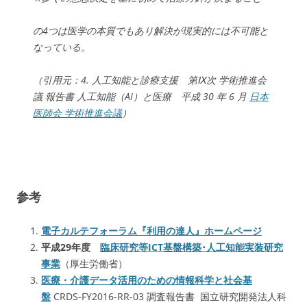
の4つは医学の本質でもあり解決が現実的には不可能と
なっている。
（引用元：4. 人工知能と診療支援 第Ⅸ次 学術推進会
議 報告書 人工知能（AI）と医療 平成 30 年 6 月
日本
医師会 学術推進会議
）
参考
電子カルテフォーラム『利用の達人』ホームページ
平成29年度
臨床研究等ICT基盤構築･人工知能実装研究
事業
（厚生労働省）
医療・介護データ活用のための情報科学と社会基
盤
CRDS-FY2016-RR-03 調査報告書 国立研究開発法人科