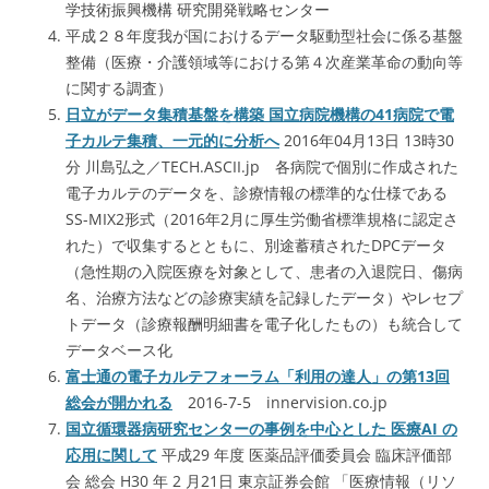
学技術振興機構 研究開発戦略センター
平成２８年度我が国におけるデータ駆動型社会に係る基盤
整備（医療・介護領域等における第４次産業革命の動向等
に関する調査）
日立がデータ集積基盤を構築 国立病院機構の41病院で電
子カルテ集積、一元的に分析へ
2016年04月13日 13時30
分 川島弘之／TECH.ASCII.jp 各病院で個別に作成された
電子カルテのデータを、診療情報の標準的な仕様である
SS-MIX2形式（2016年2月に厚生労働省標準規格に認定さ
れた）で収集するとともに、別途蓄積されたDPCデータ
（急性期の入院医療を対象として、患者の入退院日、傷病
名、治療方法などの診療実績を記録したデータ）やレセプ
トデータ（診療報酬明細書を電子化したもの）も統合して
データベース化
富士通の電子カルテフォーラム「利用の達人」の第13回
総会が開かれる
2016-7-5 innervision.co.jp
国立循環器病研究センターの事例を中心とした 医療AI の
応用に関して
平成29 年度 医薬品評価委員会 臨床評価部
会 総会 H30 年 2 ⽉21⽇ 東京証券会館 「医療情報（リソ