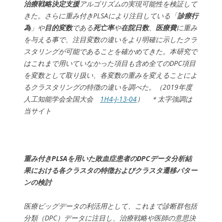
治療戦略決定支援
アルゴリズムの実現可能性を検証して
きた。さらに重み付きPLSAにより注目している「
診療行
為
」や
目的変数
である
死亡率
や
在院日数
、
医療費
に重み
を与える事で、注目変数の違いをより明確に示したクラ
スタリングが可能であることを確かめてきた。本研究で
はこれまで用いていなかった項目も含め全てのDPC項目
を変数として取り扱い、各変数の重みを変えることによ
るクラスタリングの特徴の違いを調べた。（2019年度
人工知能学会全国大会
1H4-J-13-04
） ＊太字強調は
当サイト
重み付きPLSAを用いた敗血症患者のDPCデータ分析結
果における各クラスタの特徴およびクラスタ遷移パター
ンの検討
医療ビッグデータの利活用として、これまで診断群包括
分類（DPC）データに注目し、治療戦略や医師の意思決