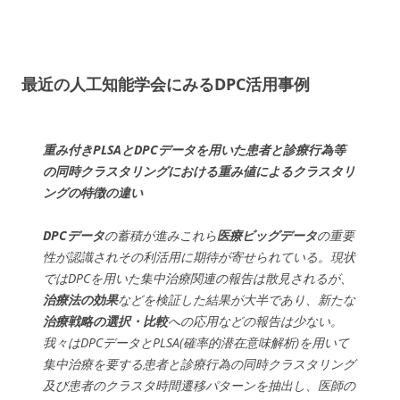
最近の人工知能学会にみるDPC活用事例
重み付きPLSAとDPCデータを用いた患者と診療行為等
の同時クラスタリングにおける重み値によるクラスタリ
ングの特徴の違い
DPCデータ
の蓄積が進みこれら
医療ビッグデータ
の重要
性が認識されその利活用に期待が寄せられている。現状
ではDPCを用いた集中治療関連の報告は散見されるが、
治療法の効果
などを検証した結果が大半であり、新たな
治療戦略の選択・比較
への応用などの報告は少ない。
我々はDPCデータとPLSA(確率的潜在意味解析)を用いて
集中治療を要する患者と診療行為の同時クラスタリング
及び患者のクラスタ時間遷移パターンを抽出し、医師の