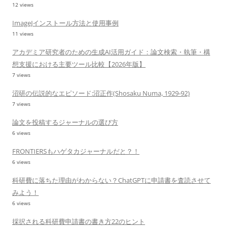
12 views
ImageJインストール方法と使用事例
11 views
アカデミア研究者のための生成AI活用ガイド：論文検索・執筆・構
想支援における主要ツール比較【2026年版】
7 views
沼研の伝説的なエピソード:沼正作(Shosaku Numa, 1929-92)
7 views
論文を投稿するジャーナルの選び方
6 views
FRONTIERSもハゲタカジャーナルだと？！
6 views
科研費に落ちた理由がわからない？ChatGPTに申請書を査読させて
みよう！
6 views
採択される科研費申請書の書き方22のヒント