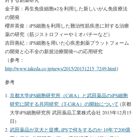
金子新：再生免疫細胞※2を利用した新しいがん免疫療法
の開発
櫻井英俊：iPS細胞を利用した難治性筋疾患に対する治療
薬の研究（筋ジストロフィーやミオパチーなど）
吉田善紀：iPS細胞を用いた心疾患創薬プラットフォーム
の開発と心不全の新規治療開発への応用研究
（参考：
http://www.takeda.co.jp/news/2015/20151215_7249.html
）
参考
京都大学iPS細胞研究所（CiRA）と武田薬品のiPS細胞
研究に関する共同研究（T-CiRA）の開始について
(京都
大学iPS細胞研究所 武田薬品工業株式会社 2015年12月15
日)
武田薬品が京大と提携､iPSで何をするのか 10年で200億