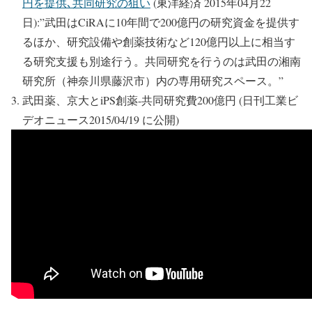
円を提供､共同研究の狙い
(東洋経済 2015年04月22
日):”武田はCiRAに10年間で200億円の研究資金を提供す
るほか、研究設備や創薬技術など120億円以上に相当す
る研究支援も別途行う。共同研究を行うのは武田の湘南
研究所（神奈川県藤沢市）内の専用研究スペース。”
武田薬、京大とiPS創薬-共同研究費200億円 (日刊工業ビ
デオニュース2015/04/19 に公開)