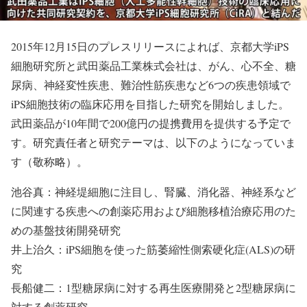
2015年12月15日のプレスリリースによれば、京都大学iPS
細胞研究所と武田薬品工業株式会社は、がん、心不全、糖
尿病、神経変性疾患、難治性筋疾患など6つの疾患領域で
iPS細胞技術の臨床応用を目指した研究を開始しました。
武田薬品が10年間で200億円の提携費用を提供する予定で
す。研究責任者と研究テーマは、以下のようになっていま
す（敬称略）。
池谷真：神経堤細胞に注目し、腎臓、消化器、神経系など
に関連する疾患への創薬応用および細胞移植治療応用のた
めの基盤技術開発研究
井上治久：iPS細胞を使った筋萎縮性側索硬化症(ALS)の研
究
長船健二：1型糖尿病に対する再生医療開発と2型糖尿病に
対する創薬研究