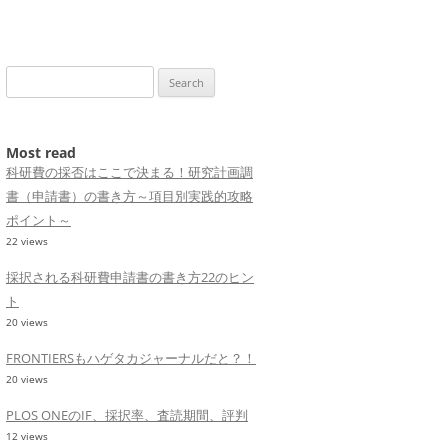
Search
for:
Most read
科研費の採否はここで決まる！研究計画調
書（申請書）の書き方～項目別実践的攻略
ポイント～
22 views
採択される科研費申請書の書き方22のヒン
ト
20 views
FRONTIERSもハゲタカジャーナルだと？！
20 views
PLOS ONEのIF、採択率、査読期間、評判
12 views