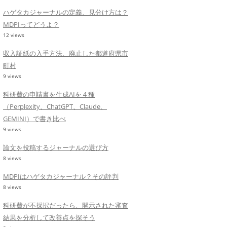
ハゲタカジャーナルの定義、見分け方は？
MDPIってどうよ？
12 views
収入証紙の入手方法、廃止した都道府県市
町村
9 views
科研費の申請書を生成AIを４種
（Perplexity、ChatGPT、Claude、
GEMINI）で書き比べ
9 views
論文を投稿するジャーナルの選び方
8 views
MDPIはハゲタカジャーナル？その評判
8 views
科研費が不採択だったら、開示された審査
結果を分析して改善点を探そう