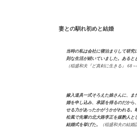
妻との馴れ初めと結婚
当時の私は会社に寝泊まりして研究
則な生活が続いていました。あると
（稲盛和夫『ど真剣に生きる』 68～
嫁入道具一式そろえた娘さんに、ま
婚を申し込み、承諾を得るのだから
せる力があったかがうかがわれる。昭
松風で先輩の北大路李正を媒酌人と
結婚式を挙げた。
（稲盛和夫の結婚記念