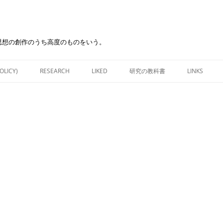
思想の創作のうち高度のものをいう。
Skip
to
OLICY)
RESEARCH
LIKED
研究の教科書
LINKS
content