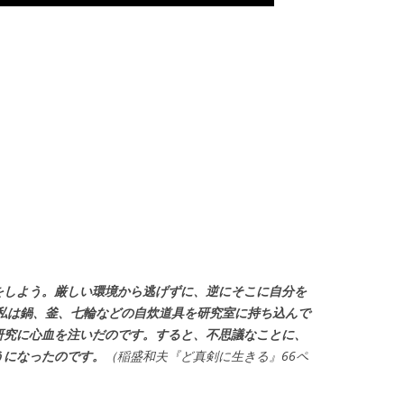
をしよう。厳しい環境から逃げずに、逆にそこに自分を
、私は鍋、釜、七輪などの自炊道具を研究室に持ち込んで
研究に心血を注いだのです。すると、不思議なことに、
うになったのです。
（稲盛和夫『ど真剣に生きる』66ペ