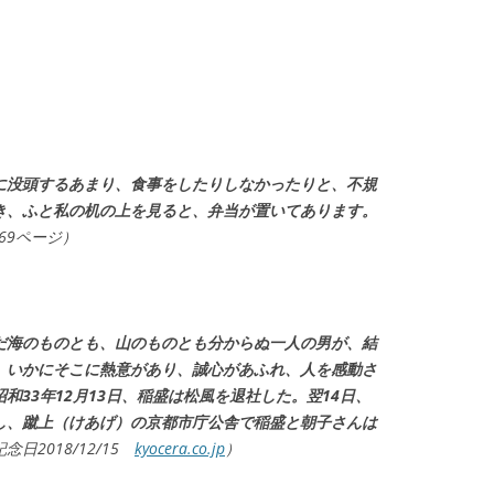
に没頭するあまり、食事をしたりしなかったりと、不規
き、ふと私の机の上を見ると、弁当が置いてあります。
69ページ）
だ海のものとも、山のものとも分からぬ一人の男が、結
、いかにそこに熱意があり、誠心があふれ、人を感動さ
和33年12月13日、稲盛は松風を退社した。翌14日、
し、蹴上（けあげ）の京都市庁公舎で稲盛と朝子さんは
日2018/12/15
kyocera.co.jp
）