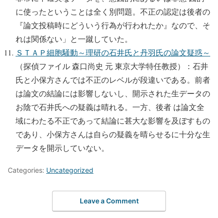
に使ったということは全く別問題。不正の認定は後者の
『論文投稿時にどういう行為が行われたか』なので、そ
れは関係ない」と一蹴していた。
ＳＴＡＰ細胞騒動～理研の石井氏と丹羽氏の論文疑惑～
（探偵ファイル 森口尚史 元 東京大学特任教授）：石井
氏と小保方さんでは不正のレベルが段違いである。前者
は論文の結論には影響しないし、開示された生データの
お陰で石井氏への疑義は晴れる。一方、後者 は論文全
域にわたる不正であって結論に甚大な影響を及ぼすもの
であり、小保方さんは自らの疑義を晴らせるに十分な生
データを開示していない。
Categories:
Uncategorized
Leave a Comment