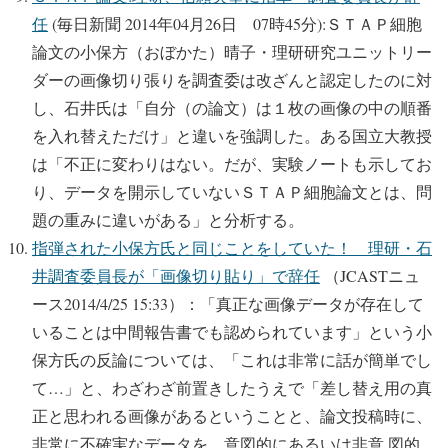
任
(毎日新聞 2014年04月26日 07時45分):ＳＴＡＰ細胞
論文の小保方（おぼかた）晴子・理研研究ユニットリー
ダーの画像切り張りを調査委は改ざんと認定したのに対
し、石井氏は「自分（の論文）は１枚の画像の中の順番
を入れ替えただけ」と違いを強調した。ある国立大教授
は「不正に変わりはない。だが、実験ノートも示してお
り、データを開示していないＳＴＡＰ細胞論文とは、問
題の重みに違いがある」と分析する。
指弾された小保方氏と同じことをしていた！ 理研・石
井調査委員長が「画像切り貼り」で辞任
（JCASTニュ
ース2014/4/25 15:33）：「真正な画像データが存在して
いることは中間報告書でも認められています」という小
保方氏の反論については、「これは非常に話が簡単でし
て…」と、わざわざ前置きしたうえで「差し替え用の真
正と思われる画像があるということと、論文投稿時に、
非常に不確実なデータを、意図的にあるいは非意 図的