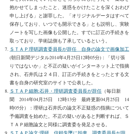
抱かせてしまったこと、迷惑をかけたことを深くおわび
申し上げる」と謝罪した。「オリジナルデータはすべて
保存しており、いつでも開示できる」とも説明し、実験
ノートを写した画像も公開した。すでに訂正の手続きを
取っており、学術誌側も了承しているという。
ＳＴＡＰ理研調査委員長が辞任 自身の論文で画像加工
(朝日新聞デジタル2014年4月25日12時05分)：「切り張
りではないか」と不正の疑いがインターネット上で指摘
され、石井氏は２４日、訂正の手続きをとったとする文
書を自身の研究室のサイトで公表した。
ＳＴＡＰ細胞:石井・理研調査委員長が辞任
（毎日新
聞 2014年04月25日 12時13分 最終更新04月25日 14
時05分）：理研は石井氏の論文不正疑惑の指摘について
予備調査を始めた。不正の疑いがあると判断すれば、Ｓ
ＴＡＰ細胞論文と同様に調査委を発足させる。
ＳＴＡＰ論文:理研、信頼失墜に拍車 調査委員長が辞