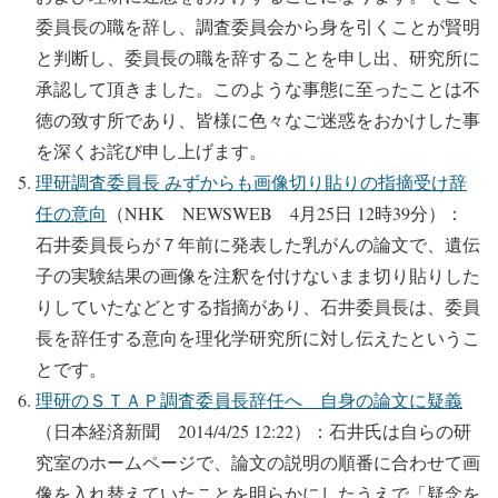
委員長の職を辞し、調査委員会から身を引くことが賢明
と判断し、委員長の職を辞することを申し出、研究所に
承認して頂きました。このような事態に至ったことは不
徳の致す所であり、皆様に色々なご迷惑をおかけした事
を深くお詫び申し上げます。
理研調査委員長 みずからも画像切り貼りの指摘受け辞
任の意向
（NHK NEWSWEB 4月25日 12時39分）：
石井委員長らが７年前に発表した乳がんの論文で、遺伝
子の実験結果の画像を注釈を付けないまま切り貼りした
りしていたなどとする指摘があり、石井委員長は、委員
長を辞任する意向を理化学研究所に対し伝えたというこ
とです。
理研のＳＴＡＰ調査委員長辞任へ 自身の論文に疑義
（日本経済新聞 2014/4/25 12:22）：石井氏は自らの研
究室のホームページで、論文の説明の順番に合わせて画
像を入れ替えていたことを明らかにしたうえで「疑念を