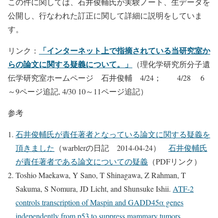
この件に関しては、石井俊輔氏が実験ノート、生データを
公開し、行なわれた訂正に関して詳細に説明をしていま
す。
「インターネット上で指摘されている当研究室か
リンク：
らの論文に関する疑義について。」
（理化学研究所分子遺
伝学研究室ホームページ 石井俊輔 4/24； 4/28 6
～9ページ追記, 4/30 10～11ページ追記）
参考
石井俊輔氏が責任著者となっている論文に関する疑義を
頂きました
（warblerの日記 2014-04-24）
石井俊輔氏
が責任著者である論文についての疑義
（PDFリンク）
Toshio Maekawa, Y Sano, T Shinagawa, Z Rahman, T
Sakuma, S Nomura, JD Licht, and Shunsuke Ishii.
ATF-2
controls transcription of Maspin and GADD45α genes
independently from p53 to suppress mammary tumors.