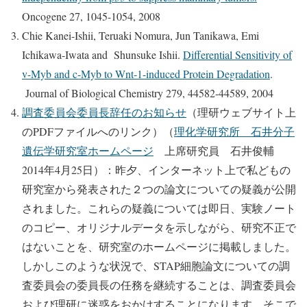
Oncogene 27, 1045-1054, 2008
Chie Kanei-Ishii, Teruaki Nomura, Jun Tanikawa, Emi
Ichikawa-Iwata and Shunsuke Ishii.
Differential Sensitivity of
v-Myb and c-Myb to Wnt-1-induced Protein Degradation
.
Journal of Biological Chemistry 279, 44582-44589, 2004
調査委員会委員長辞任のお知らせ
（理研ウェブサイト上
のPDFファイルへのリンク）（
理化学研究所 石井分子
遺伝学研究室ホームページ
上席研究員 石井俊輔
2014年4月25日）：昨夕、インターネット上で私どもの
研究室から発表された２つの論文についての疑義が公開
されました。これらの疑義については即日、実験ノート
のコピー、オリジナルデータを示しながら、研究不正で
はないことを、研究室のホームページに掲載しました。
しかしこのような状況で、STAP細胞論文についての調
査委員会の委員長の任務を継続することは、調査委員会
および理研に迷惑をおかけすることになります。そこで