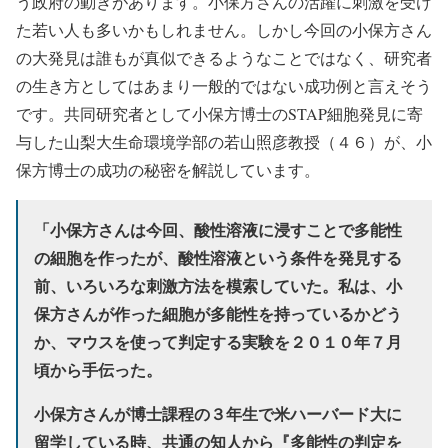
う政府の動きがあります。小保方さんの活躍に刺激を受け
た若い人も多いかもしれません。しかし今回の小保方さん
の大発見は誰もが真似できるようなことではなく、研究者
の生き方としてはあまり一般的ではない成功例と言えそう
です。共同研究者として小保方博士のSTAP細胞発見に寄
与した山梨大生命環境学部の若山照彦教授（４６）が、小
保方博士の成功の秘密を解説しています。
「小保方さんは今回、酸性溶液に浸すことで多能性
の細胞を作ったが、酸性溶液という条件を発見する
前、いろいろな刺激方法を模索していた。私は、小
保方さんが作った細胞が多能性を持っているかどう
か、マウスを使って判定する実験を２０１０年７月
頃から手伝った。
小保方さんが博士課程の３年生で米ハーバード大に
留学している時、共通の知人から『多能性の判定を