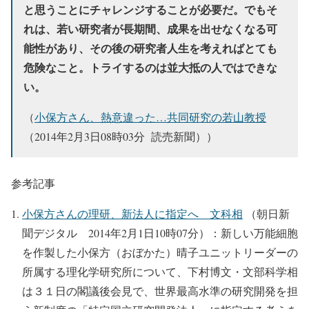
と思うことにチャレンジすることが必要だ。でもそ
れは、若い研究者が長期間、成果を出せなくなる可
能性があり、その後の研究者人生を考えればとても
危険なこと。トライするのは並大抵の人ではできな
い。
（
小保方さん、熱意違った…共同研究の若山教授
（2014年2月3日08時03分 読売新聞））
参考記事
小保方さんの理研、新法人に指定へ 文科相
（朝日新
聞デジタル 2014年2月1日10時07分）：新しい万能細胞
を作製した小保方（おぼかた）晴子ユニットリーダーの
所属する理化学研究所について、下村博文・文部科学相
は３１日の閣議後会見で、世界最高水準の研究開発を担