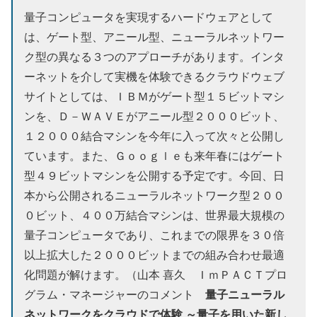
量子コンピュータを実現するハードウェアとして
は、ゲート型、アニール型、ニューラルネットワー
ク型の異なる３つのアプローチがあります。インタ
ーネットを介して実機を体験できるクラウドウェブ
サイトとしては、ＩＢＭがゲート型１５ビットマシ
ンを、Ｄ－ＷＡＶＥがアニール型２０００ビット、
１２０００結合マシンを今年に入って次々と公開し
ています。また、Ｇｏｏｇｌｅも来年春にはゲート
型４９ビットマシンを公開する予定です。今回、日
本から公開されるニューラルネットワーク型２００
０ビット、４００万結合マシンは、世界最大規模の
量子コンピュータであり、これまでの限界を３０倍
以上拡大した２０００ビットまでの組み合わせ最適
化問題が解けます。（山本 喜久 ＩｍＰＡＣＴプロ
量子ニューラル
グラム・マネージャーのコメント
ネットワークをクラウドで体験 ～量子を用いた新し