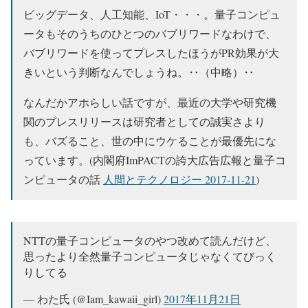
ビッグデータ、人工知能、IoT・・・。量子コンピュ
ータもそのうちのひとつのバブリワードなわけで、
バブリワードを使ってプレスしたほうがPR効果が大
きいという判断なんでしょうね。‥（中略）‥
なんだかアホらしい話ですが、最近の大学や研究機
関のプレスリリースは研究者としての誠実さより
も、バズること、世の中にウケることが最優先にな
っています。(内閣府ImPACTの誇大広告広報と量子コ
ンピュータの話
人間とテクノロジー 2017-11-21
)
NTTの量子コンピュータのやつ改めて読んだけど、
思ったより全然量子コンピュータじゃなくてびっく
りしてる
— わた氏 (@Iam_kawaii_girl)
2017年11月21日