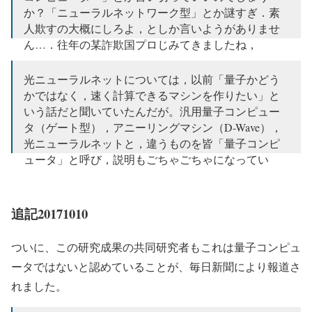
か？「ニューラルネットワーク型」とか謎すぎ．素
人欺すの大概にしろよ，としか言いようがありませ
ん…．往年の某詐欺国プロじみてきましたね，
ImPACT…
光ニューラルネットについては，以前「量子かどう
— Yuta Kashino (@yutakashino)
2017年11月20日
かではなく，速く計算できるマシンを作りたい」と
いう話だと聞いていたんだが。汎用量子コンピュー
タ（ゲート型），アニーリングマシン（D-Wave），
光ニューラルネットと，違うものを皆「量子コンピ
ュータ」と呼び，説明もごちゃごちゃになってい
る。
— 古田彩 Aya FURUTA (@ayafuruta)
2017年11月20日
追記20171010
ついに、この研究成果の共同研究者もこれは量子コンピュ
ータではないと認めていることが、毎日新聞により報道さ
れました。