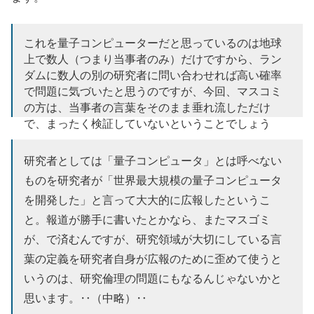
これを量子コンピューターだと思っているのは地球
上で数人（つまり当事者のみ）だけですから、ラン
ダムに数人の別の研究者に問い合わせれば高い確率
で問題に気づいたと思うのですが、今回、マスコミ
の方は、当事者の言葉をそのまま垂れ流しただけ
で、まったく検証していないということでしょう
か。
https://t.co/LkE4BDkIX0
研究者としては「量子コンピュータ」とは呼べない
— Tomoyuki Morimae (@TomoyukiMorimae)
2017年11月
ものを研究者が「世界最大規模の量子コンピュータ
21日
を開発した」と言って大大的に広報したというこ
と。報道が勝手に書いたとかなら、またマスゴミ
が、で済むんですが、研究領域が大切にしている言
葉の定義を研究者自身が広報のために歪めて使うと
いうのは、研究倫理の問題にもなるんじゃないかと
思います。‥（中略）‥