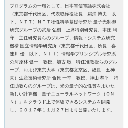
プログラムの一環として、日本電信電話株式会社
（東京都千代田区、代表取締役社長 鵜浦 博夫 以
下、ＮＴＴ）ＮＴＴ物性科学基礎研究所 量子光制御
研究グループの武居 弘樹 上席特別研究員、本庄 利
守 主任研究員らのグループ、情報・システム研究
機構 国立情報学研究所（東京都千代田区、所長 喜
連川 優 以下、ＮＩＩ）情報学プリンシプル研究系
の河原林 健一 教授、加古 敏 特任准教授らのグル
ープ、および東京大学（東京都文京区、総長 五神
真）生産技術研究所 合原 一幸 教授、神山 恭平 特
任助教らのグループは、光の量子的な性質を用いた
新しい計算機「量子ニューラルネットワーク（ＱＮ
Ｎ）」をクラウド上で体験できるシステムを開発
し、２０１７年１１月２７日より公開いたします。