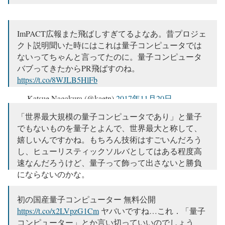
ImPACT広報また飛ばしすぎてるよなあ。昔プロジェ
クト説明聞いた時にはこれは量子コンピュータでは
ないってちゃんと言ってたのに。量子コンピュータ
バブってきたからPR飛ばすのね。
https://t.co/8WJLB5HlFb
— Katsue Nagakura (@kaetn)
2017年11月20日
「世界最大規模の量子コンピュータであり」と量子
でもないものを量子とよんで、世界最大と称して、
嬉しいんですかね。もちろん技術はすごいんだろう
し、ヒューリスティックソルバとしてはある程度高
速なんだろうけど、量子って飾って出さないと勝負
にならないのかな。
— Keisuke Fujii (@fgksk)
2017年11月20日
初の国産量子コンピューター 無料公開
https://t.co/x2LVpzG1Cm
ヤバいですね…これ．「量子
コンピューター」とか言い切っていいのでしょう