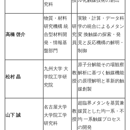
究科
物質・材料
実験・計算・データ科
研究機構 統
研
学の統合によるメタン
高橋 啓介
合型材料開
究
変 換触媒の探索・発
発・情報基
員
見と反応機構の解明・
盤部門
制御
原子分解能その場観察
九州大学 大
教
解析に基づく触媒機能
松村 晶
学院工学研
授
の原理解明と革新的触
究院
媒創製
超臨界メタンを基質兼
名古屋大学
教
媒質とした均一系・不
山下 誠
大学院工学
授
均 一系触媒プロセス
研究科
の開発