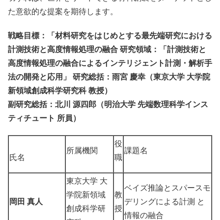
た意欲的な提案を期待します。
戦略目標：「材料研究をはじめとする最先端研究における
計測技術と高度情報処理の融合 研究領域：「計測技術と
高度情報処理の融合によるインテリジェント計測・解析手
法の開発と応用」 研究総括：雨宮 慶幸（東京大学 大学院
新領域創成科学研究科 教授）
副研究総括：北川 源四郎（明治大学 先端数理科学インス
ティチュート 所員）
役
所属機関
課題名
氏名
職
東京大学 大
ベイズ推論とスパースモ
学院新領域
教
岡田 真人
デリングによる計測 と
創成科学研
授
情報の融合