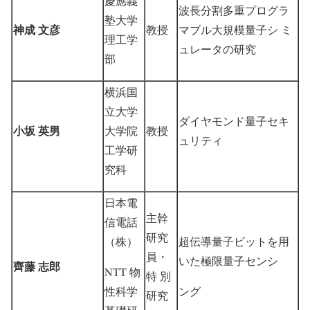
慶應義
波長分割多重プログラ
塾大学
神成 文彦
教授
マブル大規模量子シ ミ
理工学
ュレータの研究
部
横浜国
立大学
ダイヤモンド量子セキ
小坂 英男
大学院
教授
ュリティ
工学研
究科
日本電
主幹
信電話
研究
（株）
超伝導量子ビットを用
員・
いた極限量子センシ
齊藤 志郎
NTT 物
特 別
性科学
ング
研究