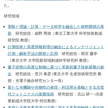
た。
研究領域
実験と理論・計算・データ科学を融合した材料開発の革
新
研究総括：細野 秀雄（東京工業大学 科学技術創成
研究院 教授）
計測技術と高度情報処理の融合によるインテリジェント
計測・解析手法の開発と応用
研究総括：雨宮 慶幸
（東京大学 大学院新領域創成科学研究科 教授）
量子状態の高度な制御に基づく革新的量子技術基盤の創
出
研究総括：荒川 泰彦 (東京大学 生産技術研究所 教
授・光電子融合研究センター長)
新たな光機能や光物性の発現・利活用を基軸とする次世
代フォトニクスの基盤技術
研究総括：北山 研一 (光産
業創成大学院大学 特任教授)
多様な天然炭素資源の活用に資する革新的触媒と創出技