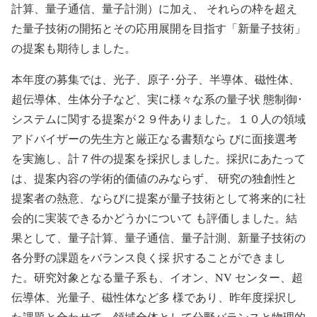
計算、量子通信、量子計測）に加え、 それらの枠を超え
た量子技術の開拓とその応用展開を目指す「新量子技術」
の提案も期待しました。
本年度の募集では、光子、原子･分子、半導体、磁性体、
超伝導体、生体分子など、実に様々な系の量子状 態制御･
システムに関する提案が２９件ありました。１０人の領域
アドバイザーの先生方と厳正なる書類なら びに面接選考
を実施し、計７件の提案を採択しました。採択にあたって
は、提案内容の学術的価値のみならず、 研究の独創性と
提案者の熱意、ならびに提案が量子技術として将来的に社
会的に実装できるかどうかについて も評価しました。結
果として、量子計算、量子通信、量子計測、新量子技術の
各分野の課題をバランス良く採 択することができまし
た。研究対象となる量子系も、イオン、NV センター、超
伝導体、光量子、磁性体など多 様であり、昨年度採択し
た課題と合わせて、領域全体として分野バランスと物理的