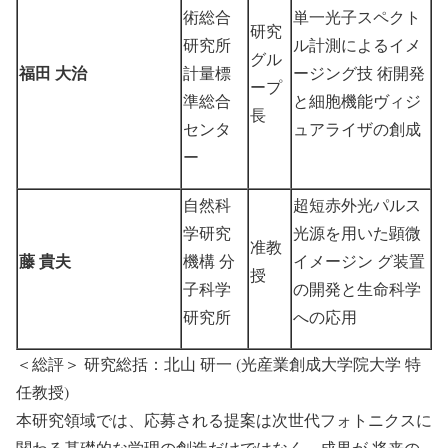
術総合
単一光子スペクト
研究
研究所
ル計測によるイメ
グル
福田 大治
計量標
ージング技 術開発
ープ
準総合
と細胞機能ヴィジ
長
センタ
ュアライザの創成
ー
自然科
超短赤外光パルス
学研究
光源を用いた顕微
准教
藤 貴夫
機構 分
イメージン グ装置
授
子科学
の開発と生命科学
研究所
への応用
＜総評＞ 研究総括：北山 研一 (光産業創成大学院大学 特
任教授)
本研究領域では、応募される提案は次世代フォトニクスに
関わる基礎的な学理の創造だけではなく、成果が 将来の