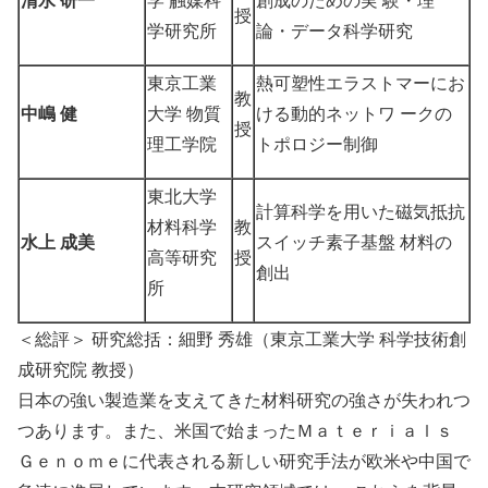
授
学研究所
論・データ科学研究
東京工業
熱可塑性エラストマーにお
教
中嶋 健
大学 物質
ける動的ネットワ ークの
授
理工学院
トポロジー制御
東北大学
計算科学を用いた磁気抵抗
材料科学
教
水上 成美
スイッチ素子基盤 材料の
高等研究
授
創出
所
＜総評＞ 研究総括：細野 秀雄（東京工業大学 科学技術創
成研究院 教授）
日本の強い製造業を支えてきた材料研究の強さが失われつ
つあります。また、米国で始まったＭａｔｅｒｉａｌｓ
Ｇｅｎｏｍｅに代表される新しい研究手法が欧米や中国で