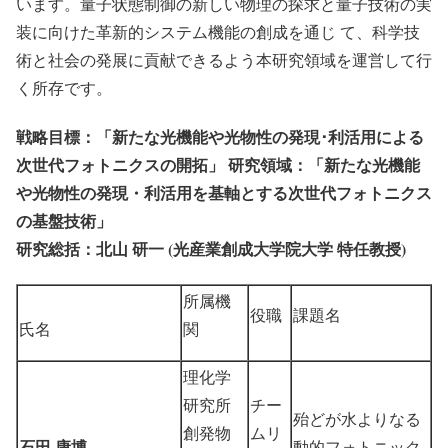
います。量子状態制御の新しい物理の探求と量子技術の実
装に向けた革新的システム機能の創成を通じ て、科学技
術と社会の発展に貢献できるよう本研究領域を運営して行
く所存です。
戦略目標：「新たな光機能や光物性の発現･利活用による
次世代フォトニクスの開拓」 研究領域：「新たな光機能
や光物性の発現・利活用を基軸とする次世代フォトニクス
の基盤技術」
研究総括：北山 研一 (光産業創成大学院大学 特任教授)
所属機
役職
課題名
氏名
関
理化学
研究所
チー
殆どが水よりなる
創発物
ムリ
石田 康博
動的フォトニック