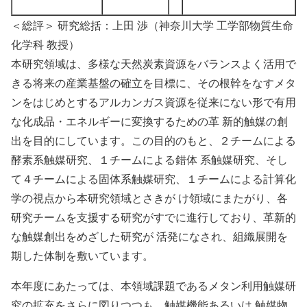
＜総評＞ 研究総括：上田 渉（神奈川大学 工学部物質生命
化学科 教授）
本研究領域は、多様な天然炭素資源をバランスよく活用で
きる将来の産業基盤の確立を目標に、その根幹をなすメタ
ンをはじめとするアルカンガス資源を従来にない形で有用
な化成品・エネルギーに変換するための革 新的触媒の創
出を目的にしています。この目的のもと、２チームによる
酵素系触媒研究、１チームによる錯体 系触媒研究、そし
て４チームによる固体系触媒研究、１チームによる計算化
学の視点から本研究領域とさきが け領域にまたがり、各
研究チームを支援する研究がすでに進行しており、革新的
な触媒創出をめざした研究が 活発になされ、組織展開を
期した体制を敷いています。
本年度にあたっては、本領域課題であるメタン利用触媒研
究の拡充をさらに図りつつも、触媒機能あるいは 触媒物