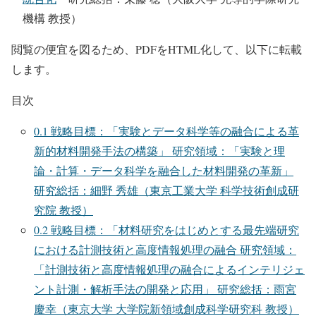
機構 教授）
閲覧の便宜を図るため、PDFをHTML化して、以下に転載
します。
目次
0.1
戦略目標：「実験とデータ科学等の融合による革
新的材料開発手法の構築」 研究領域：「実験と理
論・計算・データ科学を融合した材料開発の革新」
研究総括：細野 秀雄（東京工業大学 科学技術創成研
究院 教授）
0.2
戦略目標：「材料研究をはじめとする最先端研究
における計測技術と高度情報処理の融合 研究領域：
「計測技術と高度情報処理の融合によるインテリジェ
ント計測・解析手法の開発と応用」 研究総括：雨宮
慶幸（東京大学 大学院新領域創成科学研究科 教授）