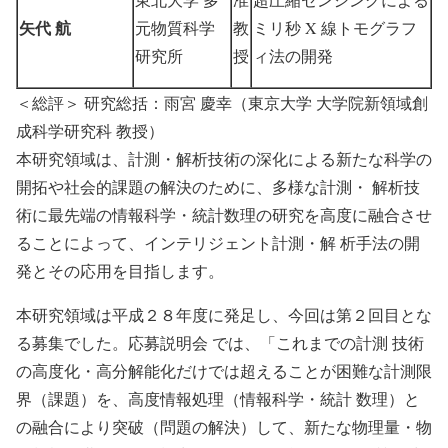
矢代 航
元物質科学
教
ミリ秒 X 線トモグラフ
研究所
授
ィ法の開発
＜総評＞ 研究総括：雨宮 慶幸（東京大学 大学院新領域創
成科学研究科 教授）
本研究領域は、計測・解析技術の深化による新たな科学の
開拓や社会的課題の解決のために、多様な計測・ 解析技
術に最先端の情報科学・統計数理の研究を高度に融合させ
ることによって、インテリジェント計測・解 析手法の開
発とその応用を目指します。
本研究領域は平成２８年度に発足し、今回は第２回目とな
る募集でした。応募説明会 では、「これまでの計測 技術
の高度化・高分解能化だけでは超えることが困難な計測限
界（課題）を、高度情報処理（情報科学・統計 数理）と
の融合により突破（問題の解決）して、新たな物理量・物