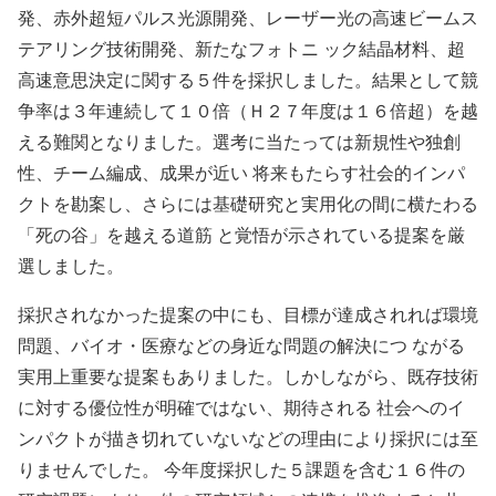
発、赤外超短パルス光源開発、レーザー光の高速ビームス
テアリング技術開発、新たなフォトニ ック結晶材料、超
高速意思決定に関する５件を採択しました。結果として競
争率は３年連続して１０倍（Ｈ２７年度は１６倍超）を越
える難関となりました。選考に当たっては新規性や独創
性、チーム編成、成果が近い 将来もたらす社会的インパ
クトを勘案し、さらには基礎研究と実用化の間に横たわる
「死の谷」を越える道筋 と覚悟が示されている提案を厳
選しました。
採択されなかった提案の中にも、目標が達成されれば環境
問題、バイオ・医療などの身近な問題の解決につ ながる
実用上重要な提案もありました。しかしながら、既存技術
に対する優位性が明確ではない、期待される 社会へのイ
ンパクトが描き切れていないなどの理由により採択には至
りませんでした。 今年度採択した５課題を含む１６件の