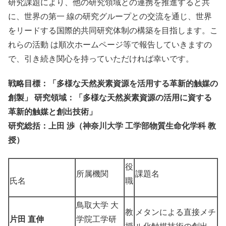
研究課題により、他の研究領域との連携を推進すると共
に、世界の第一 線の研究グループとの交流を通じ、世界
をリードする国際的共同研究体制の構築を目指します。こ
れらの活動 は順次ホームページ等で報告していきますの
で、引き続き関心を持っていただければ幸いです。
戦略目標：「多様な天然炭素資源を活用する革新的触媒の
創製」 研究領域：「多様な天然炭素資源の活用に資する
革新的触媒と創出技術」
研究総括：上田 渉（神奈川大学 工学部物質生命化学科 教
授）
役
所属機関
課題名
氏名
職
鳥取大学 大
教
メタンによる直接メチ
片田 直伸
学院工学研
授
ル化触媒技術の創出