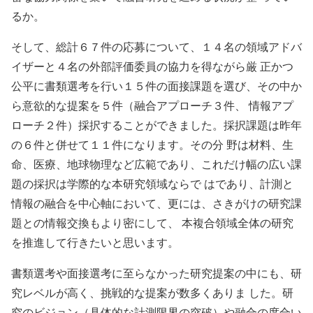
るか。
そして、総計６７件の応募について、１４名の領域アドバ
イザーと４名の外部評価委員の協力を得ながら厳 正かつ
公平に書類選考を行い１５件の面接課題を選び、その中か
ら意欲的な提案を５件（融合アプローチ３件、 情報アプ
ローチ２件）採択することができました。採択課題は昨年
の６件と併せて１１件になります。その分 野は材料、生
命、医療、地球物理など広範であり、これだけ幅の広い課
題の採択は学際的な本研究領域ならで はであり、計測と
情報の融合を中心軸において、更には、さきがけの研究課
題との情報交換もより密にして、 本複合領域全体の研究
を推進して行きたいと思います。
書類選考や面接選考に至らなかった研究提案の中にも、研
究レベルが高く、挑戦的な提案が数多くありま した。研
究のビジョン（具体的な計測限界の突破）や融合の度合い