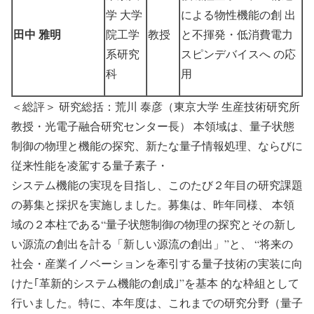
学 大学
による物性機能の創 出
田中 雅明
院工学
教授
と不揮発・低消費電力
系研究
スピンデバイスへ の応
科
用
＜総評＞ 研究総括：荒川 泰彦（東京大学 生産技術研究所
教授・光電子融合研究センター長） 本領域は、量子状態
制御の物理と機能の探究、新たな量子情報処理、ならびに
従来性能を凌駕する量子素子・
システム機能の実現を目指し、このたび２年目の研究課題
の募集と採択を実施しました。募集は、昨年同様、 本領
域の２本柱である“量子状態制御の物理の探究とその新し
い源流の創出を計る「新しい源流の創出」”と、 “将来の
社会・産業イノベーションを牽引する量子技術の実装に向
けた｢革新的システム機能の創成｣”を基本 的な枠組として
行いました。特に、本年度は、これまでの研究分野（量子