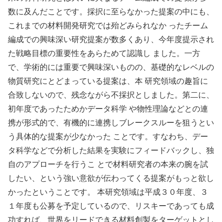
数に及んだことです。採択に至らなかった提案の中にも、
これまでの材料開発研究では殆どみられなか ったチーム
編成での興味深い研究提案が数多くあり、今年度提示され
た戦略目標の重要性をあらためて認識し ました。一方
で、学術的には重要で興味深いものの、基礎的なレベルの
物質研究にとどまっている提案は、本 研究領域の趣旨に
合致しないので、残念ながら不採択としました。第二に、
初年度であったためかデータ科学 や物性理論などとの連
携が形式的で、有機的に連携しブレークスルーを狙うとい
う具体的な提案が少なかった ことです。すなわち、デー
タ科学などで分析した結果を実験にフィードバックし、独
自のアプローチを行うこ とで材料研究者の本来の腕を試
したい、という強い意欲が伝わってくる提案がもっと欲し
かったということです。 本研究領域は平成３０年度、３
１年度も公募を予定しているので、リスキーであっても成
功すれば、世界をリードできる材料創製をターゲットとし