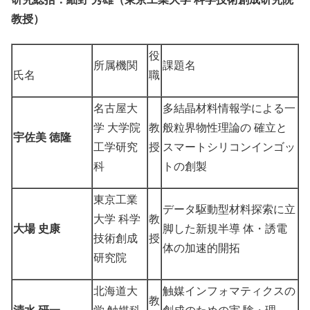
教授）
役
所属機関
課題名
氏名
職
名古屋大
多結晶材料情報学による一
学 大学院
教
般粒界物性理論の 確立と
宇佐美 徳隆
工学研究
授
スマートシリコンインゴッ
科
トの創製
東京工業
データ駆動型材料探索に立
大学 科学
教
大場 史康
脚した新規半導 体・誘電
技術創成
授
体の加速的開拓
研究院
北海道大
触媒インフォマティクスの
教
清水 研一
学 触媒科
創成のための実 験・理