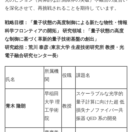
を深化させて、再挑戦されることを期待し ています。
戦略目標：「量子状態の高度制御による新たな物性・情報
科学フロンティアの開拓」 研究領域：「量子状態の高度
な制御に基づく革新的量子技術基盤の創出」
研究総括：荒川 泰彦 (東京大学 生産技術研究所 教授・光
電子融合研究センター長)
所属機
役職
課題名
氏名
関
早稲田
スケーラブルな光学的
大学 理
量子計算に向けた超 低
青木 隆朗
教授
工学術
損失ナノファイバー共
院
振器 QED 系の開発