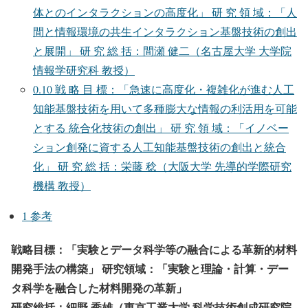
体とのインタラクションの高度化」 研 究 領 域：「人
間と情報環境の共生インタラクション基盤技術の創出
と展開」 研 究 総 括：間瀬 健二（名古屋大学 大学院
情報学研究科 教授）
0.10
戦 略 目 標：「急速に高度化・複雑化が進む人工
知能基盤技術を用いて多種膨大な情報の利活用を可能
とする 統合化技術の創出」 研 究 領 域：「イノベー
ション創発に資する人工知能基盤技術の創出と統合
化」 研 究 総 括：栄藤 稔（大阪大学 先導的学際研究
機構 教授）
1
参考
戦略目標：「実験とデータ科学等の融合による革新的材料
開発手法の構築」 研究領域：「実験と理論・計算・デー
タ科学を融合した材料開発の革新」
研究総括：細野 秀雄（東京工業大学 科学技術創成研究院