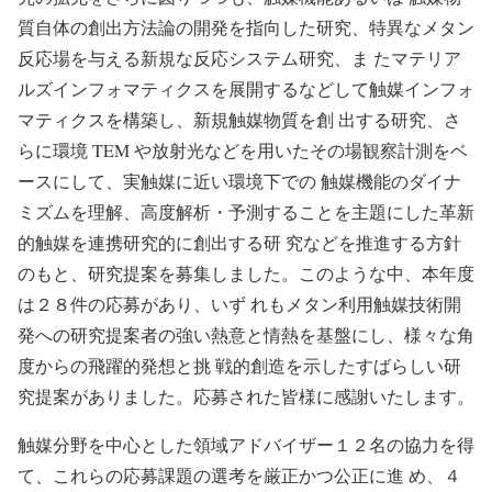
質自体の創出方法論の開発を指向した研究、特異なメタン
反応場を与える新規な反応システム研究、ま たマテリア
ルズインフォマティクスを展開するなどして触媒インフォ
マティクスを構築し、新規触媒物質を創 出する研究、さ
らに環境 TEM や放射光などを用いたその場観察計測をベ
ースにして、実触媒に近い環境下での 触媒機能のダイナ
ミズムを理解、高度解析・予測することを主題にした革新
的触媒を連携研究的に創出する研 究などを推進する方針
のもと、研究提案を募集しました。このような中、本年度
は２８件の応募があり、いず れもメタン利用触媒技術開
発への研究提案者の強い熱意と情熱を基盤にし、様々な角
度からの飛躍的発想と挑 戦的創造を示したすばらしい研
究提案がありました。応募された皆様に感謝いたします。
触媒分野を中心とした領域アドバイザー１２名の協力を得
て、これらの応募課題の選考を厳正かつ公正に進 め、４