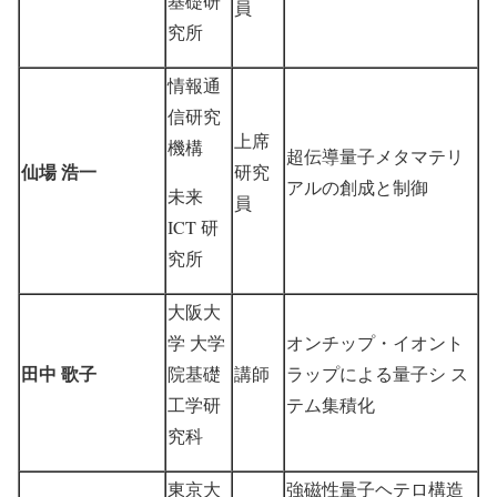
基礎研
員
究所
情報通
信研究
上席
機構
超伝導量子メタマテリ
仙場 浩一
研究
アルの創成と制御
未来
員
ICT 研
究所
大阪大
学 大学
オンチップ・イオント
田中 歌子
院基礎
講師
ラップによる量子シ ス
工学研
テム集積化
究科
東京大
強磁性量子ヘテロ構造