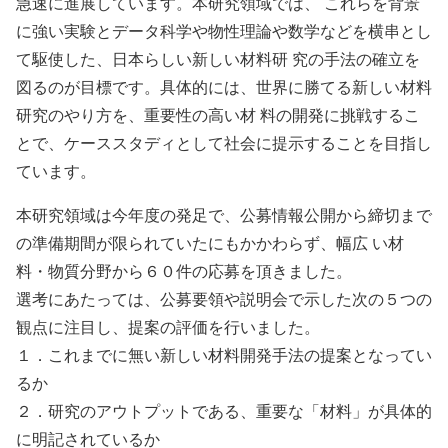
急速に進展しています。本研究領域では、 これらを背景
に強い実験とデータ科学や物性理論や数学などを横串とし
て駆使した、日本らしい新しい材料研 究の手法の確立を
図るのが目標です。具体的には、世界に勝てる新しい材料
研究のやり方を、重要性の高い材 料の開発に挑戦するこ
とで、ケーススタディとして社会に提示することを目指し
ています。
本研究領域は今年度の発足で、公募情報公開から締切まで
の準備期間が限られていたにもかかわらず、幅広 い材
料・物質分野から６０件の応募を頂きました。
選考にあたっては、公募要領や説明会で示した次の５つの
観点に注目し、提案の評価を行いました。
１．これまでに無い新しい材料開発手法の提案となってい
るか
２．研究のアウトプットである、重要な「材料」が具体的
に明記されているか