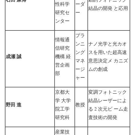
性科学
ーダ
結晶の開発 と応用
研究セ
ー
ンター
プラ
情報通
ンニ
ナノ光学と光カオ
信研究
ング
スを用いた超高速
成瀬 誠
機構 経
マネ
意思決定メ カニズ
営企画
ージ
ムの創成
部
ャー
京都大
変調フォトニック
学 大学
結晶レーザーによ
野田 進
教授
院工学
る 2 次元ビ ーム走
研究科
査技術の開発
産業技