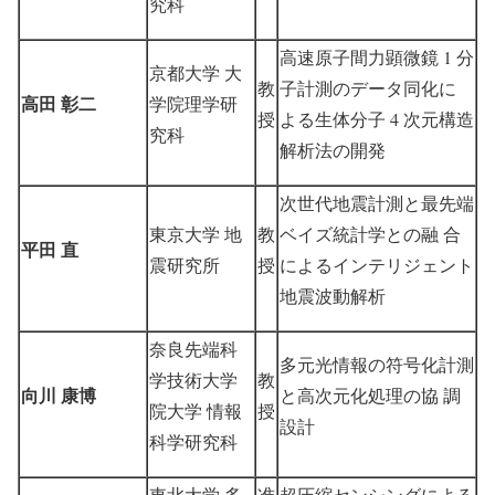
究科
高速原子間力顕微鏡 1 分
京都大学 大
教
子計測のデータ同化に
高田 彰二
学院理学研
授
よる生体分子 4 次元構造
究科
解析法の開発
次世代地震計測と最先端
東京大学 地
教
ベイズ統計学との融 合
平田 直
震研究所
授
によるインテリジェント
地震波動解析
奈良先端科
多元光情報の符号化計測
学技術大学
教
向川 康博
と高次元化処理の協 調
院大学 情報
授
設計
科学研究科
東北大学 多
准
超圧縮センシングによる