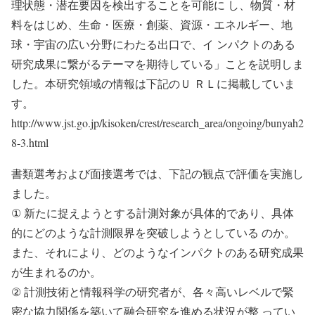
理状態・潜在要因を検出することを可能に し、物質・材
料をはじめ、生命・医療・創薬、資源・エネルギー、地
球・宇宙の広い分野にわたる出口で、イ ンパクトのある
研究成果に繋がるテーマを期待している」ことを説明しま
した。本研究領域の情報は下記のＵ ＲＬに掲載していま
す。
http://www.jst.go.jp/kisoken/crest/research_area/ongoing/bunyah2
8-3.html
書類選考および面接選考では、下記の観点で評価を実施し
ました。
① 新たに捉えようとする計測対象が具体的であり、具体
的にどのような計測限界を突破しようとしている のか。
また、それにより、どのようなインパクトのある研究成果
が生まれるのか。
② 計測技術と情報科学の研究者が、各々高いレベルで緊
密な協力関係を築いて融合研究を進める状況が整 ってい