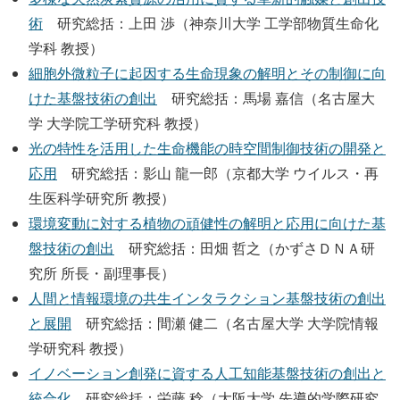
術
研究総括：上田 渉（神奈川大学 工学部物質生命化
学科 教授）
細胞外微粒子に起因する生命現象の解明とその制御に向
けた基盤技術の創出
研究総括：馬場 嘉信（名古屋大
学 大学院工学研究科 教授）
光の特性を活用した生命機能の時空間制御技術の開発と
応用
研究総括：影山 龍一郎（京都大学 ウイルス・再
生医科学研究所 教授）
環境変動に対する植物の頑健性の解明と応用に向けた基
盤技術の創出
研究総括：田畑 哲之（かずさＤＮＡ研
究所 所長・副理事長）
人間と情報環境の共生インタラクション基盤技術の創出
と展開
研究総括：間瀬 健二（名古屋大学 大学院情報
学研究科 教授）
イノベーション創発に資する人工知能基盤技術の創出と
統合化
研究総括：栄藤 稔（大阪大学 先導的学際研究