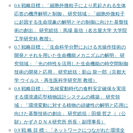
0.6
戦略目標：「細胞外微粒子により惹起される生体
応答の機序解明と制御」 研究領域：「細胞外微粒子
に起因する生命現象の解明とその制御に向けた基盤技
術の創出」 研究総括：馬場 嘉信（名古屋大学 大学院
工学研究科 教授）
0.7
戦略目標：「生命科学分野における光操作技術の
開発とそれを用いた生命機能メカニズムの解明」 研
究領域：「光の特性を活用した生命機能の時空間制御
技術の開発と応用」 研究総括：影山 龍一郎（京都大
学 ウイルス・再生医科学研究所 教授）
0.8
戦略目標：「気候変動時代の食料安定確保を実現
する環境適応型植物設計システムの構築」 研究領
域：「環境変動に対する植物の頑健性の解明と応用に
向けた基盤技術の創出」 研究総括：田畑 哲之（（公
財）かずさＤＮＡ研究所 所長・副理事長）
0.9
戦 略 目 標：「ネットワークにつながれた環境全