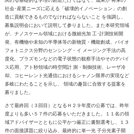
社会･産業ニーズに応える「破壊的イノベーション」の創
造に貢献できるものでなければならないこと を強調し、
募集説明会において説明して参りました。また本研究領域
が、ナノスケール領域における微細光加 工･計測技術開
発、有機物や未知の半導体等の新物質・機能創成、バイオ
フォトニクス分野のセンシング・イ メージング手法の高
度化、プラズモンなどの電子状態の観察手法やそのデバイ
ス応用、アト秒領域の時空間計 測・制御技術、レーザ冷
却、コヒーレント光通信におけるシャノン限界の実現など
多岐にわたることを示し、 領域の趣旨に合致する提案を
募りました。
さて最終回（３回目）となるＨ２９年度の公募では、昨年
度よりも多い５７件の応募をいただきました。１１名の領
域アドバイザーとともに公平かつ厳正に書類選考し、１３
件の面接課題に絞り込み、最終的に単一光 子分光素子開