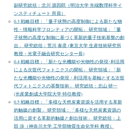
副研究総括：北川 源四郎（明治大学 先端数理科学イ
ンスティチュート 所員）
0.3
戦略目標：「量子状態の高度制御による新たな物
性・情報科学フロンティアの開拓」 研究領域：「量
子状態の高度な制御に基づく革新的量子技術基盤の創
出」 研究総括：荒川 泰彦 (東京大学 生産技術研究所
教授・光電子融合研究センター長)
0.4
戦略目標：「新たな光機能や光物性の発現･利活用
による次世代フォトニクスの開拓」 研究領域：「新
たな光機能や光物性の発現・利活用を基軸とする次世
代フォトニクスの基盤技術」 研究総括：北山 研一
(光産業創成大学院大学 特任教授)
0.5
戦略目標：「多様な天然炭素資源を活用する革新
的触媒の創製」 研究領域：「多様な天然炭素資源の
活用に資する革新的触媒と創出技術」 研究総括：上
田 渉（神奈川大学 工学部物質生命化学科 教授）