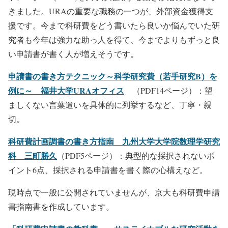
きました。URAの重要な職務の一つが、外部資金獲得支
援です。今まで科研費をどう書いたら良いか悩んでいた研
究者も今年は強力な助っ人を得て、今までよりもずっと良
い申請書が書く人が増えそうです。
申請書の書き方テクニック～科学研究費（若手研究B）を
例に～ 福井大学URAオフィス
（PDF14ページ）：望
ましくない言葉遣いを具体的に列挙するなど、丁寧・親
切。
科研費計画調書の書き方指南 九州大学大学院数理学研究
科 三町勝久
（PDF5ページ）：典型的な採択されないポ
イント6点、採択される申請書を書く際の心構えなど。
現時点で一般に公開されていませんが、京大も科研費申請
書指南書を作成しています。