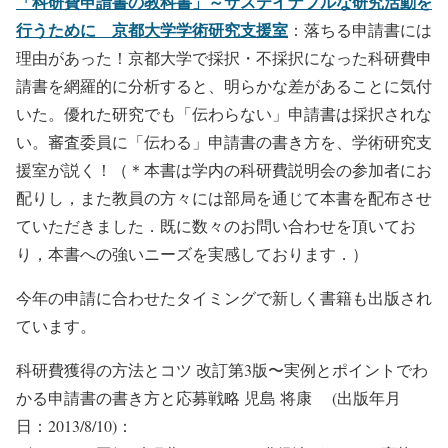
「科研費申請書の教科書」～サステイナブルな研究活動を
行うために 京都大学学術研究支援室
：落ちる申請書には
理由があった！京都大学で採択・不採択になった科研費申
請書を網羅的に分析すると、明らかな差があることに気付
いた。優れた研究でも「伝わらない」申請書は採択されな
い。審査委員に「伝わる」申請書の書き方を、学術研究支
援室が説く！（＊本書は学内の科研費説明会の参加者にお
配りし，また教員の方々には部局を通じて本書を配布させ
ていただきました．既に数々のお問い合わせを頂いてお
り，本書への強いニーズを実感しております．）
今年の申請に合わせたタイミングで新しく書籍も出版され
ています。
科研費獲得の方法とコツ 改訂第3版〜実例とポイントでわ
かる申請書の書き方と応募戦略 児島 将康 (出版年月
日：2013/8/10)：