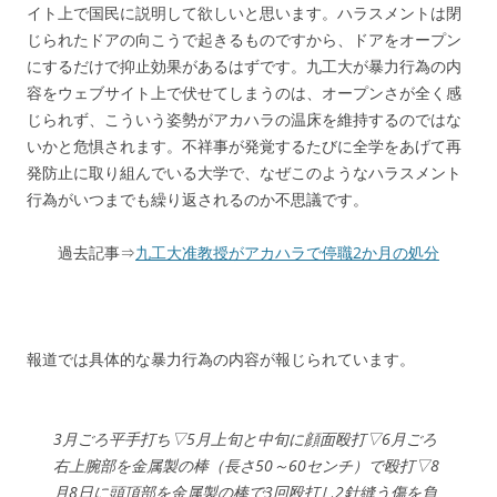
イト上で国民に説明して欲しいと思います。ハラスメントは閉
じられたドアの向こうで起きるものですから、ドアをオープン
にするだけで抑止効果があるはずです。九工大が暴力行為の内
容をウェブサイト上で伏せてしまうのは、オープンさが全く感
じられず、こういう姿勢がアカハラの温床を維持するのではな
いかと危惧されます。不祥事が発覚するたびに全学をあげて再
発防止に取り組んでいる大学で、なぜこのようなハラスメント
行為がいつまでも繰り返されるのか不思議です。
過去記事⇒
九工大准教授がアカハラで停職2か月の処分
報道では具体的な暴力行為の内容が報じられています。
3月ごろ平手打ち▽5月上旬と中旬に顔面殴打▽6月ごろ
右上腕部を金属製の棒（長さ50～60センチ）で殴打▽8
月8日に頭頂部を金属製の棒で3回殴打し2針縫う傷を負