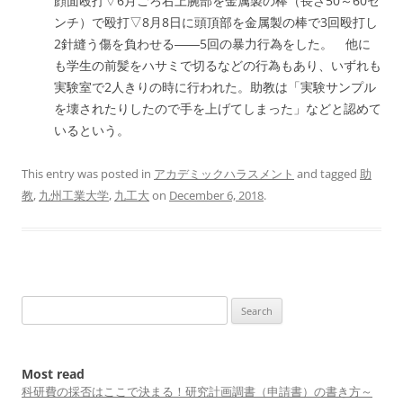
顔面殴打▽6月ごろ右上腕部を金属製の棒（長さ50～60セ
ンチ）で殴打▽8月8日に頭頂部を金属製の棒で3回殴打し
2針縫う傷を負わせる――5回の暴力行為をした。 他に
も学生の前髪をハサミで切るなどの行為もあり、いずれも
実験室で2人きりの時に行われた。助教は「実験サンプル
を壊されたりしたので手を上げてしまった」などと認めて
いるという。
This entry was posted in
アカデミックハラスメント
and tagged
助
教
,
九州工業大学
,
九工大
on
December 6, 2018
.
Search
for:
Most read
科研費の採否はここで決まる！研究計画調書（申請書）の書き方～