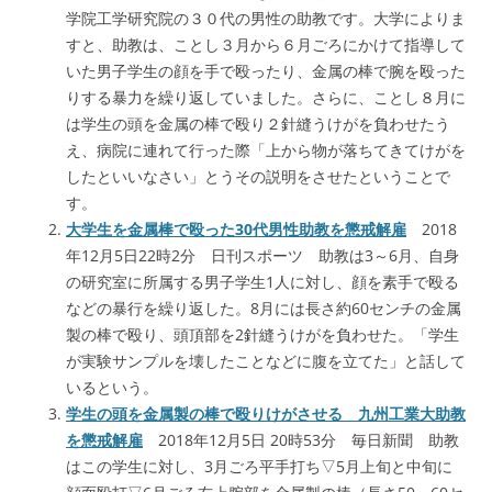
学院工学研究院の３０代の男性の助教です。大学によりま
すと、助教は、ことし３月から６月ごろにかけて指導して
いた男子学生の顔を手で殴ったり、金属の棒で腕を殴った
りする暴力を繰り返していました。さらに、ことし８月に
は学生の頭を金属の棒で殴り２針縫うけがを負わせたう
え、病院に連れて行った際「上から物が落ちてきてけがを
したといいなさい」とうその説明をさせたということで
す。
大学生を金属棒で殴った30代男性助教を懲戒解雇
2018
年12月5日22時2分 日刊スポーツ 助教は3～6月、自身
の研究室に所属する男子学生1人に対し、顔を素手で殴る
などの暴行を繰り返した。8月には長さ約60センチの金属
製の棒で殴り、頭頂部を2針縫うけがを負わせた。「学生
が実験サンプルを壊したことなどに腹を立てた」と話して
いるという。
学生の頭を金属製の棒で殴りけがさせる 九州工業大助教
を懲戒解雇
2018年12月5日 20時53分 毎日新聞 助教
はこの学生に対し、3月ごろ平手打ち▽5月上旬と中旬に