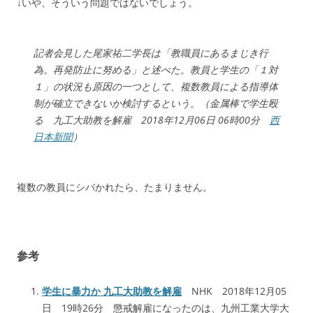
↓いや、そういう問題ではないでしょう。
記者会見した尾家祐二学長は「教職員にあるまじき行
為。再発防止に努める」と述べた。教員と学生の「１対
１」の状況も原因の一つとして、複数教員による指導体
制が確立できないか検討するという。（金属棒で学生殴
る 九工大助教を解雇 2018年12月06日 06時00分
西
日本新聞
）
複数の教員にシバかれたら、たまりません。
参考
学生に暴力か 九工大助教を解雇
NHK 2018年12月05
日 19時26分 懲戒解雇になったのは、九州工業大学大