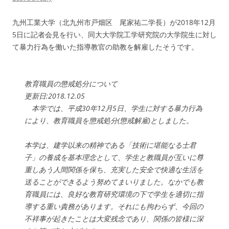
九州工業大学（北九州市戸畑区 尾家祐二学長）が2018年12月
5日に記者会見を行い、同大大学院工学研究院の大学院生に対し
て暴力行為を働いた指導教官の助教を解雇したそうです。
教育職員の懲戒処分について
更新日:2018.12.05
本学では、平成30年12月5日、学生に対する暴力行為
により、教育職員を懲戒処分(懲戒解雇)としました。
本学は、建学以来の精神である「技術に堪能なる士君
子」の養成を基本理念として、学生と教職員が互いに尊
重しあう人間関係を保ち、充実した安全で快適な生活を
送ることができるよう努めてまいりました。なかでも教
育職員には、良好な教育研究環境の下で学生を適切に指
導する重い責務があります。それにも拘わらず、今回の
不祥事が起きたことは大変残念であり、関係の皆様に深