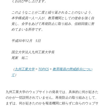
くお詫び申し上げます。
このようなことが二度と繰り返されることのないよう、
本学構成員一人一人が、教育機関としての使命を強く自
覚し、全学をあげて再発防止に取り組み、信頼回復に努
めてまいる所存です。
平成30年12月 5日
国立大学法人九州工業大学長
尾家 祐二
（
九州工業大学
>
TOPICS
>
教育職員の懲戒処分につい
て
）
九州工業大学のウェブサイトの発表では、具体的に何が起きた
のかが一切説明されていません。再発防止の取り組みとして、
まずは、何が起きたのかを報道機関に頼らずに自らのウェブサ