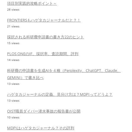
項目別実践的攻略ポイント～
28 views
FRONTIERSもハゲタカジャーナルだと？！
21 views
採択される科研費申請書の書き方22のヒント
15 views
PLOS ONEのIF、採択率、査読期間、評判
14 views
科研費の申請書を生成AIを４種（Perplexity、ChatGPT、Claude、
GEMINI）で書き比べ
13 views
ハゲタカジャーナルの定義、見分け方は？MDPIってどうよ？
13 views
OIST職員ダイバー潜水事故の報告書が公開
10 views
MDPIはハゲタカジャーナル？その評判