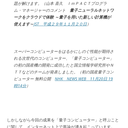
題が解けます。（山本 喜久 ＩｍＰＡＣＴプログラ
ム・マネージャーのコメント
量子ニューラルネットワ
ークをクラウドで体験 ～量子を用いた新しい計算機が
使えます～
JST 平成２９年１１月２０日
）
スーパーコンピューターをはるかにしのぐ性能が期待さ
れる次世代のコンピューター、「量子コンピューター」
の初の国産機の開発に成功したと国立情報学研究所やＮ
ＴＴなどのチームが発表しました。（初の国産量子コン
ピューター 無料公開
NHK NEWS WEB 11月20日 19
時14分
）
しかしながら今回の成果を「量子コンピューター」と呼ぶこと
に関して、インターネット上で異論が湧き起こっています。