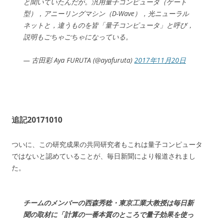
と聞いていたんだが。汎用量子コンピュータ（ゲート
型），アニーリングマシン（D-Wave），光ニューラル
ネットと，違うものを皆「量子コンピュータ」と呼び，
説明もごちゃごちゃになっている。
— 古田彩 Aya FURUTA (@ayafuruta)
2017年11月20日
追記20171010
ついに、この研究成果の共同研究者もこれは量子コンピュータ
ではないと認めていることが、毎日新聞により報道されまし
た。
チームのメンバーの西森秀稔・東京工業大教授は毎日新
聞の取材に「計算の一番本質のところで量子効果を使っ