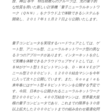
授、神山 恭平 特任助教らのグループは、光の量子的
な性質を用いた新しい計算機「量子ニューラルネットワ
ーク（ＱＮＮ）」をクラウド上で体験できるシステムを
開発し、２０１７年１１月２７日より公開いたします。
量子コンピュータを実現するハードウェアとしては、ゲ
ート型、アニール型、ニューラルネットワーク型の異な
る３つのアプローチがあります。インターネットを介し
て実機を体験できるクラウドウェブサイトとしては、Ｉ
ＢＭがゲート型１５ビットマシンを、Ｄ－ＷＡＶＥがア
ニール型２０００ビット、１２０００結合マシンを今年
に入って次々と公開しています。また、Ｇｏｏｇｌｅも
来年春にはゲート型４９ビットマシンを公開する予定で
す。今回、日本から公開されるニューラルネットワーク
型２０００ビット、４００万結合マシンは、世界最大規
模の量子コンピュータであり、これまでの限界を３０倍
以上拡大した２０００ビットまでの組み合わせ最適化問