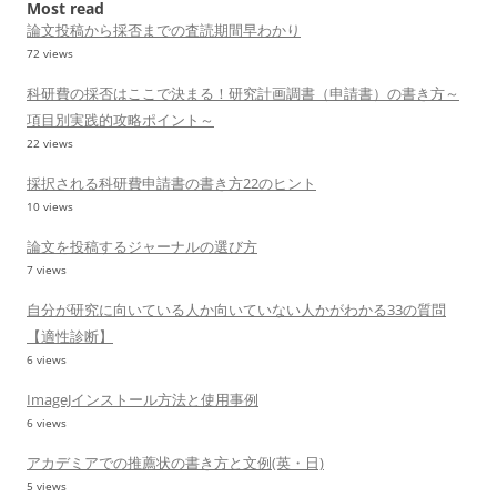
Most read
論文投稿から採否までの査読期間早わかり
72 views
科研費の採否はここで決まる！研究計画調書（申請書）の書き方～
項目別実践的攻略ポイント～
22 views
採択される科研費申請書の書き方22のヒント
10 views
論文を投稿するジャーナルの選び方
7 views
自分が研究に向いている人か向いていない人かがわかる33の質問
【適性診断】
6 views
ImageJインストール方法と使用事例
6 views
アカデミアでの推薦状の書き方と文例(英・日)
5 views