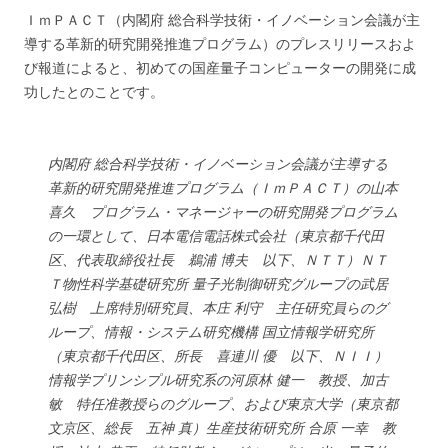
ＩｍＰＡＣＴ（内閣府 総合科学技術・イノベーション会議が主
導する革新的研究開発推進プログラム）のプレスリリースおよ
び報道によると、初めての国産量子コンピューターの開発に成
功したとのことです。
内閣府 総合科学技術・イノベーション会議が主導する
革新的研究開発推進プログラム（ＩｍＰＡＣＴ）の山本
喜久 プログラム・マネージャーの研究開発プログラム
の一環として、日本電信電話株式会社（東京都千代田
区、代表取締役社長 鵜浦 博夫 以下、ＮＴＴ）ＮＴ
Ｔ物性科学基礎研究所 量子光制御研究グループの武居
弘樹 上席特別研究員、本庄 利守 主任研究員らのグ
ループ、情報・システム研究機構 国立情報学研究所
（東京都千代田区、所長 喜連川 優 以下、ＮＩＩ）
情報学プリンシプル研究系の河原林 健一 教授、加古
敏 特任准教授らのグループ、および東京大学（東京都
文京区、総長 五神 真）生産技術研究所 合原 一幸 教