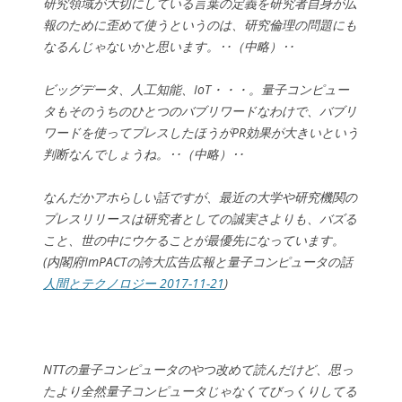
研究領域が大切にしている言葉の定義を研究者自身が広
報のために歪めて使うというのは、研究倫理の問題にも
なるんじゃないかと思います。‥（中略）‥
ビッグデータ、人工知能、IoT・・・。量子コンピュー
タもそのうちのひとつのバブリワードなわけで、バブリ
ワードを使ってプレスしたほうがPR効果が大きいという
判断なんでしょうね。‥（中略）‥
なんだかアホらしい話ですが、最近の大学や研究機関の
プレスリリースは研究者としての誠実さよりも、バズる
こと、世の中にウケることが最優先になっています。
(内閣府ImPACTの誇大広告広報と量子コンピュータの話
人間とテクノロジー 2017-11-21
)
NTTの量子コンピュータのやつ改めて読んだけど、思っ
たより全然量子コンピュータじゃなくてびっくりしてる