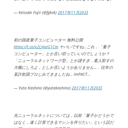
— Keisuke Fujii (@fgksk)
2017年11月20日
初の国産量子コンピューター 無料公開
https://t.co/x2LVpzG1Cm
ヤバいですね…これ．「量子
コンピューター」とか言い切っていいのでしょうか？
「ニューラルネットワーク型」とか謎すぎ．素人欺すの
大概にしろよ，としか言いようがありません…．往年の
某詐欺国プロじみてきましたね，ImPACT…
— Yuta Kashino (@yutakashino)
2017年11月20日
光ニューラルネットについては，以前「量子かどうかで
はなく，速く計算できるマシンを作りたい」という話だ