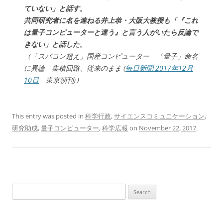
ていない」と話す。
共同研究者に名を連ねる井上恭・大阪大教授も「『これ
は量子コンピューターと違う』と言う人がいたら反論で
きない」と話した。
（「スパコン超え」国産コンピューター 「量子」命名
に異論 集積回路、従来のまま (
毎日新聞 2017年12月
10日
東京朝刊)）
This entry was posted in
科学行政
,
サイエンスコミュニケーション
,
研究助成
,
量子コンピューター
,
科学広報
on
November 22, 2017
.
Search
for: