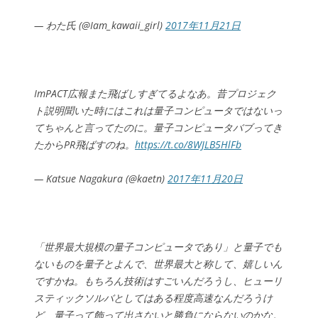
— わた氏 (@Iam_kawaii_girl)
2017年11月21日
ImPACT広報また飛ばしすぎてるよなあ。昔プロジェク
ト説明聞いた時にはこれは量子コンピュータではないっ
てちゃんと言ってたのに。量子コンピュータバブってき
たからPR飛ばすのね。
https://t.co/8WJLB5HlFb
— Katsue Nagakura (@kaetn)
2017年11月20日
「世界最大規模の量子コンピュータであり」と量子でも
ないものを量子とよんで、世界最大と称して、嬉しいん
ですかね。もちろん技術はすごいんだろうし、ヒューリ
スティックソルバとしてはある程度高速なんだろうけ
ど、量子って飾って出さないと勝負にならないのかな。