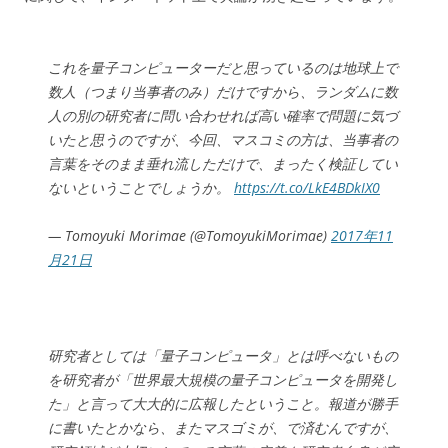
これを量子コンピューターだと思っているのは地球上で
数人（つまり当事者のみ）だけですから、ランダムに数
人の別の研究者に問い合わせれば高い確率で問題に気づ
いたと思うのですが、今回、マスコミの方は、当事者の
言葉をそのまま垂れ流しただけで、まったく検証してい
ないということでしょうか。
https://t.co/LkE4BDkIX0
— Tomoyuki Morimae (@TomoyukiMorimae)
2017年11
月21日
研究者としては「量子コンピュータ」とは呼べないもの
を研究者が「世界最大規模の量子コンピュータを開発し
た」と言って大大的に広報したということ。報道が勝手
に書いたとかなら、またマスゴミが、で済むんですが、