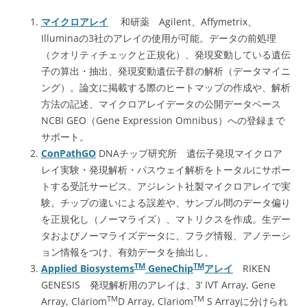
マイクロアレイ
和研薬 Agilent、Affymetrix、
Illuminaの3社のアレイの使用が可能。データの前処理
（クオリティチェックと正規化）、発現変動している遺伝
子の算出・抽出、発現変動遺伝子群の解析（データマイニ
ング）。論文に掲載する際のヒートマップの作成や、解析
方法の記述、マイクロアレイデータの公開データベース
NCBI GEO（Gene Expression Omnibus）への登録まで
サポート。
ConPathGO
DNAチップ研究所 遺伝子発現マイクロア
レイ実験・発現解析・パスウェイ解析をトータルにサポー
トする受託サービス。アジレント社製マイクロアレイで実
験。チップの違いによる誤差や、サンプル間のデータ偏り
を正規化し（ノーマライズ）、マトリクスを作成。生デー
タおよびノーマライズデータに、フラグ情報、アノテーシ
ョン情報をつけ、有効データを抽出し。
TM
TM
Applied Biosystems
GeneChip
アレイ
RIKEN
GENESIS 発現解析用のアレイは、3’ IVT Array, Gene
TM
TM
Array, Clariom
D Array, Clariom
S Arrayに分けられ