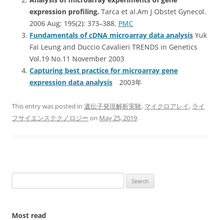
expression profiling.
Tarca et al.Am J Obstet Gynecol.
2006 Aug; 195(2): 373–388.
PMC
Fundamentals of cDNA microarray data analysis
Yuk
Fai Leung and Duccio Cavalieri TRENDS in Genetics
Vol.19 No.11 November 2003
Capturing best practice for microarray gene
expression data analysis
2003年
This entry was posted in
遺伝子発現解析実験
,
マイクロアレイ
,
ライ
フサイエンステクノロジー
on
May 25, 2019
.
Search
for:
Most read