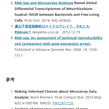
RNA-Seq and Microarrays Analyses
Reveal Global
Differential Transcriptomes of Mesorhizobium
huakuii 7653R between Bacteroids and Free-Living
Cells.
PLoS One. 2014; 9(4): e93626.
遺伝子発現差解析はマイクロアレイ？、それとも
RNAseq？
okayama-u.ac.jp 2012-12-19
RNA-seq: An assessment of technical reproducibility
and comparison with gene expression arrays.
Published in Advance Genome Res. 2008. 18: 1509-
1517
参考
Making Informed Choices about Microarray Data
Analysis.
Mark Reimers. PLoS Comput Biol. 2010 May;
6(5): e1000786. PMCID:
PMC2877726
Analysis of microarray experiments of gene