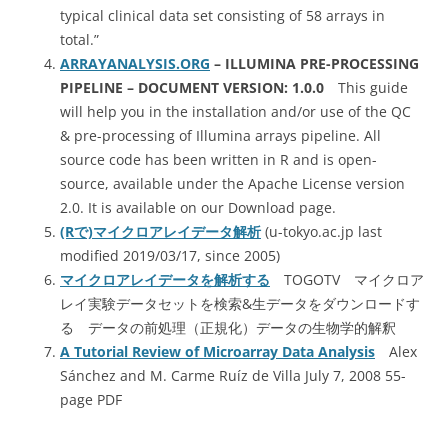
typical clinical data set consisting of 58 arrays in
total.”
ARRAYANALYSIS.ORG
– ILLUMINA PRE-PROCESSING
PIPELINE – DOCUMENT VERSION: 1.0.0
This guide
will help you in the installation and/or use of the QC
& pre-processing of Illumina arrays pipeline. All
source code has been written in R and is open-
source, available under the Apache License version
2.0. It is available on our Download page.
(Rで)マイクロアレイデータ解析
(u-tokyo.ac.jp last
modified 2019/03/17, since 2005)
マイクロアレイデータを解析する
TOGOTV マイクロア
レイ実験データセットを検索&生データをダウンロードす
る データの前処理（正規化）データの生物学的解釈
A Tutorial Review of Microarray Data Analysis
Alex
Sánchez and M. Carme Ruíz de Villa July 7, 2008 55-
page PDF