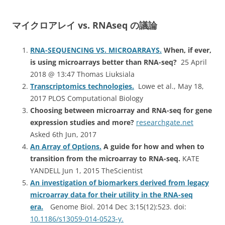
マイクロアレイ vs. RNAseq の議論
RNA-SEQUENCING VS. MICROARRAYS.
When, if ever,
is using microarrays better than RNA-seq?
25 April
2018 @ 13:47 Thomas Liuksiala
Transcriptomics technologies.
Lowe et al., May 18,
2017 PLOS Computational Biology
Choosing between microarray and RNA-seq for gene
expression studies and more?
researchgate.net
Asked 6th Jun, 2017
An Array of Options.
A guide for how and when to
transition from the microarray to RNA-seq.
KATE
YANDELL Jun 1, 2015 TheScientist
An investigation of biomarkers derived from legacy
microarray data for their utility in the RNA-seq
era.
Genome Biol. 2014 Dec 3;15(12):523. doi:
10.1186/s13059-014-0523-y.