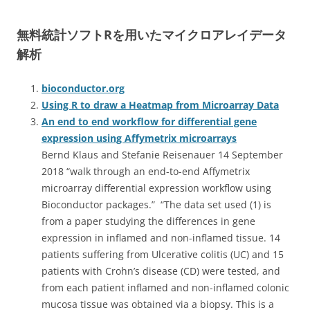
無料統計ソフトRを用いたマイクロアレイデータ
解析
bioconductor.org
Using R to draw a Heatmap from Microarray Data
An end to end workflow for differential gene
expression using Affymetrix microarrays
Bernd Klaus and Stefanie Reisenauer 14 September
2018 “walk through an end-to-end Affymetrix
microarray differential expression workflow using
Bioconductor packages.” “The data set used
(1)
is
from a paper studying the differences in gene
expression in inflamed and non-inflamed tissue. 14
patients suffering from Ulcerative colitis (UC) and 15
patients with Crohn’s disease (CD) were tested, and
from each patient inflamed and non-inflamed colonic
mucosa tissue was obtained via a biopsy. This is a