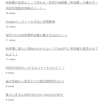
科研費の採否はここで決まる！研究計画調書（申請書）の書き方～
項目別実践的攻略ポイント～
18 views
ImageJインストール方法と使用事例
12 views
採択される科研費申請書の書き方22のヒント
11 views
科研費に落ちた理由がわからない？ChatGPTに申請書を査読させて
みよう！
11 views
FRONTIERSもハゲタカジャーナルだと？！
9 views
論文投稿から採否までの査読期間早わかり
8 views
東大も京大もMDPI社のInt J Mol Sciが好き
8 views