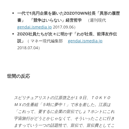
一代で1兆円企業を築いたZOZOTOWN社長「異形の履歴
書」 「競争はいらない」経営哲学
（週刊現代
gendai.ismedia.jp
2017.09.06）
ZOZO社員たちが次々に明かす「わが社長、前澤友作伝
説」
（ マネー現代編集部
gendai.ismedia.jp
2018.07.04）
世間の反応
スピリチュアリストの江原啓之が１９日、ＴＯＫＹＯ
ＭＸの生番組「５時に夢中！」で水を差した。江原は
「これって、要するに企業の宣伝でしょ？ホントにこれ
宇宙旅行がどうとかじゃなくて、そういったことに行き
ますっていう一つの話題性で、宣伝で、宣伝費としてこ