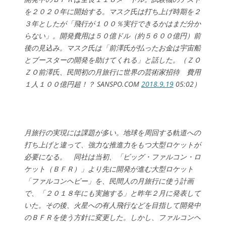
を２０２０年に開始する。マスク氏は打ち上げ時期を２
３年としたが「飛行が１００％実行できるかはまだ分か
らない」。開発費用は５０億ドル（約５６００億円）前
後の見込み。マスク氏は「前澤氏が払ったお金は宇宙船
とブースターの開発を助けてくれる」と話した。（ＺＯ
ＺＯ前澤氏、民間初の月旅行に世界の芸術家招待 費用
１人１００億円超！？ SANSPO.COM
2018.9.19
05:02）
月旅行の実現には課題が多い。地球を周回する軌道への
打ち上げと違って、強力な推進力をもつ大型ロケットが
必要になる。 同社は当初、「ビッグ・ファルコン・ロ
ケット（ＢＦＲ）」より先に開発が進む大型ロケット
「ファルコンヘビー」を、民間人の月旅行に使う計画
で、「２０１８年にも実施する」と昨年２月に発表して
いた。その後、火星への有人飛行などを目指して開発中
のＢＦＲを使う方針に変更した。しかし、ファルコンヘ