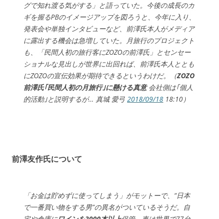
グで知れ渡る気がする」と語っていた。今後の成長のカ
ギを握るPBのイメージアップを図ろうと、今年に入り、
発表会や単独インタビューなど、前澤氏本人がメディア
に露出する機会は急増していた。月旅行のプロジェクト
も、「民間人初の旅行客にZOZOの前澤氏」とセンセー
ショナルな見出しが世界に出回れば、前澤氏本人ととも
にZOZOの宣伝効果が期待できるというわけだ。（
ZOZO
前澤氏｢民間人初の月旅行｣に懸ける真意
会社側は｢個人
的活動｣と説明するが… 真城 愛弓
2018/09/18
18:10）
前澤友作氏について
「お金は貯めずに使ってしまう」がモットーで、“日本
で一番買い物をする男”の異名がついているそうだ。自
宅や倉庫に
ワインを3000本以上
保管。車は世界で77台