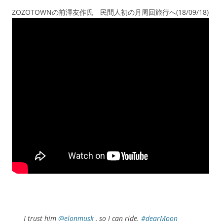
ZOZOTOWNの前澤友作氏 民間人初の月周回旅行へ(18/09/18)
I trust him
@elonmusk
, so I can ride.
#dearMoon