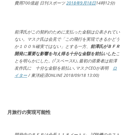
費用700億超 日刊スポーツ
2018年9月18日
14時12分)
前澤氏がこの契約のために支払った金額は公表されてい
ない。マスク氏は会見で「この飛行を実現できるかどう
か１００％確実ではない」とする一方、
前澤氏がＢＦＲ
開発に重要な影響を与え得る十分な金額を前払いした
こ
とを明らかにした。(｢スペースX｣､最初の搭乗者は前澤
友作氏に 十分な金額を前払い､マスクCEOが表明
ロ
イター
/ 東洋経済ONLINE 2018/09/18 13:00)
月旅行の実現可能性
開発中のＢＦＲは全長１１８メートル。試験機のテスト