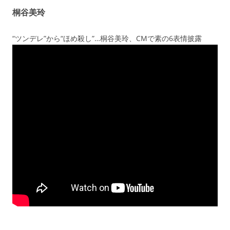
桐谷美玲
“ツンデレ”から“ほめ殺し”…桐谷美玲、CMで素の6表情披露