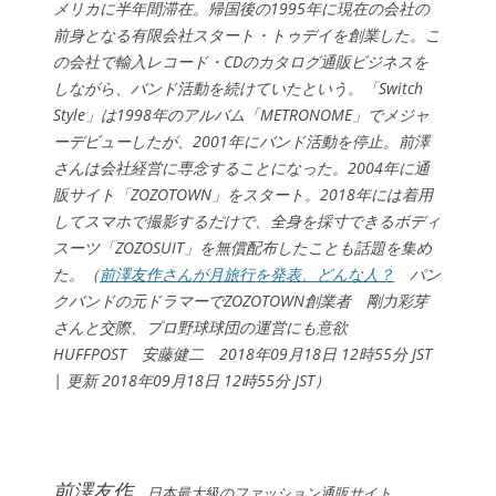
メリカに半年間滞在。帰国後の1995年に現在の会社の
前身となる有限会社スタート・トゥデイを創業した。こ
の会社で輸入レコード・CDのカタログ通販ビジネスを
しながら、バンド活動を続けていたという。「Switch
Style」は1998年のアルバム「METRONOME」でメジャ
ーデビューしたが、2001年にバンド活動を停止。前澤
さんは会社経営に専念することになった。2004年に通
販サイト「ZOZOTOWN」をスタート。2018年には着用
してスマホで撮影するだけで、全身を採寸できるボディ
スーツ「ZOZOSUIT」を無償配布したことも話題を集め
た。（
前澤友作さんが月旅行を発表、どんな人？
パン
クバンドの元ドラマーでZOZOTOWN創業者 剛力彩芽
さんと交際、プロ野球球団の運営にも意欲
HUFFPOST 安藤健二 2018年09月18日 12時55分 JST
| 更新 2018年09月18日 12時55分 JST）
前澤友作
日本最大級のファッション通販サイト