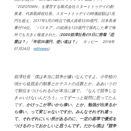
「ZOZOTOWN」を運営する株式会社スタートトゥデイの創
業者、代表取締役社長。スタートトゥデイの時価総額は1兆
円を超え、2017年3月の時点で個人資産3330億円。日本長者
番付14位。「バスキア」の絵画を123億円で落札した事で海
外でも大きく報道された。(
ZOZO前澤社長の1日に密着「恋
愛は？」「年収35億円、使い道は？」
ヨッピー 2018年
07月24日
withnews
)
前澤社長「僕は本当に競争が嫌いなんですよ。小学校の
頃から徒競走の順番とかテストの点数とか、ああいうの
で順位をつけられるのが本当に嫌で。『なんで競争しな
きゃいけないんだろう』ってずーっと疑問に思ってたん
です。
かけっこが早いから偉い、とか、勉強が出来るか
ら偉い、って変じゃないですか。みんなそれぞれ違っ
て、それぞれにいい所があるのに、一定の基準で優劣を
つけるのっておかしいと思うんです。だから僕は『競争