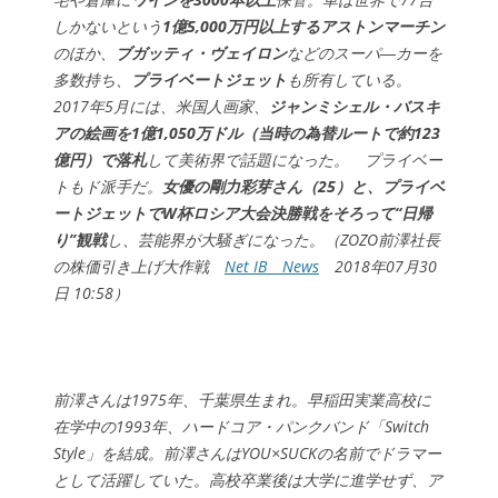
しかないという
1億5,000万円以上するアストンマーチン
のほか、
ブガッティ・ヴェイロン
などのスーパ―カーを
多数持ち、
プライベートジェット
も所有している。
2017年5月には、米国人画家、
ジャンミシェル・バスキ
アの絵画を1億1,050万ドル（当時の為替ルートで約123
億円）で落札
して美術界で話題になった。 プライベー
トもド派手だ。
女優の剛力彩芽さん（25）と、プライベ
ートジェットでW杯ロシア大会決勝戦をそろって“日帰
り”観戦
し、芸能界が大騒ぎになった。（ZOZO前澤社長
の株価引き上げ大作戦
Net IB News
2018年07月30
日 10:58）
前澤さんは1975年、千葉県生まれ。早稲田実業高校に
在学中の1993年、ハードコア・パンクバンド「Switch
Style」を結成。前澤さんはYOU×SUCKの名前でドラマー
として活躍していた。高校卒業後は大学に進学せず、ア