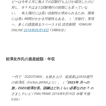
ビーは今年２月に無人での試験打ち上げが成功したのに
対し、ＢＦＲはまだ試験飛行の段階にも至っていな
い。 有人飛行には高い信頼性が求められるため、開発
には長い時間がかかる可能性もある。（「月旅行」実現
へ、多くの課題残るスペースＸ社 読売新聞 YOMIURI
ONLINE
2018年09月18日
13時08分）
前澤友作氏の資産総額・年収
一代で「ZOZOTOWN」を築き上げ、総資産は2830億円
の前澤氏（Forbes JAPANより）。（
「2023年 月への
旅」ZOZO前澤社長。訓練はどれくらい必要なのか？
め
ざましテレビ / FNN PRIME 2018年9月19日 水曜 午後
0:00）