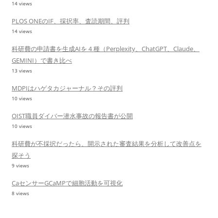
14 views
PLOS ONEのIF、採択率、査読期間、評判
14 views
科研費の申請書を生成AIを４種（Perplexity、ChatGPT、Claude、
GEMINI）で書き比べ
13 views
MDPIはハゲタカジャーナル？その評判
10 views
OIST職員ダイバー潜水事故の報告書が公開
10 views
科研費が不採択だったら、開示された審査結果を分析して改善点を
探そう
9 views
CaセンサーGCaMPで細胞活動を可視化
8 views