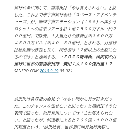
旅行代金に関して、前澤氏は「今は答えられない」と話
した。これまで米宇宙旅行会社「スペース・アドベンチ
ャーズ」が、国際宇宙ステーション（ＩＳＳ）へ向かう
ロケットへの搭乗ツアーを計１億７５００万ドル（約２
００億円）で販売。１人当たりの旅費は約３５００万～
４５００万ドル（約４０～５０億円）とされる。月旅行
は総距離や旅程も長く、関係者は「２倍以上の金額にな
るのでは」と推測する。（
ＺＯＺＯ前澤氏、民間初の月
旅行に世界の芸術家招待 費用１人１００億円超！？
SANSPO.COM
2018.9.19
05:02）
前沢氏は発表後の会見で「小さい時から月が好きだっ
た。このチャンスを逃せないと思った」と感慨深そうな
表情で語った。旅行費用については「まだ答えられな
い」と語ったが、関係者によると７００億～１０００億
円程度という。(前沢社長、世界初民間月旅行乗客に