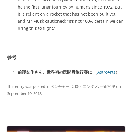
be the first lunar journey by humans since 1972. But
it is reliant on a rocket that has not been built yet,
and Mr Musk cautioned: “It’s not 100% certain we can
bring this to flight.”
参考
前澤友作さん、世界初の民間月旅行客に
（
AstroArts
）
This entry was posted in
ベンチャー
,
芸能・エンタメ
,
宇宙開発
on
September 19, 2018
.