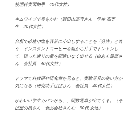
校理科実習助手 40代女性）
キムワイプで鼻をかむ（野田山高専さん 学生 高専
生 20代女性）
台所で砂糖や塩を容器に小出しすることを「分注」と言
う インスタントコーヒーを瓶から片手でトントンし
て、狙った通りの量を間違いなく出せる（白あん最高さ
ん 会社員 40代女性）
ドラマで科捜研や研究室を見ると、実験器具の使い方が
気になる（研究助手ばばさん 会社員 40代女性）
かわいい学生カバンから、、関数電卓が出てくる。（そ
ば屋の娘さん 食品会社きんむ 30代 女性）