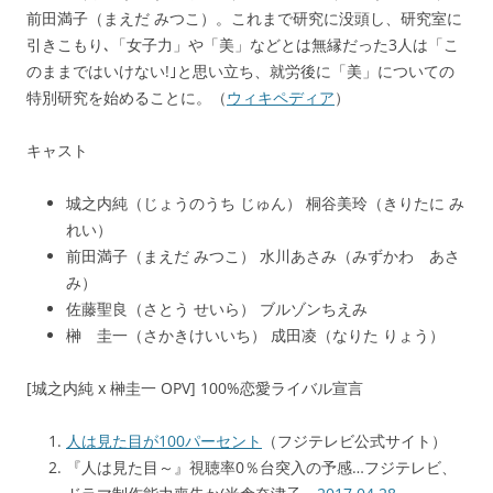
前田満子（まえだ みつこ）。これまで研究に没頭し、研究室に
引きこもり､「女子力」や「美」などとは無縁だった3人は「こ
のままではいけない!｣と思い立ち、就労後に「美」についての
特別研究を始めることに。（
ウィキペディア
）
キャスト
城之内純（じょうのうち じゅん） 桐谷美玲（きりたに み
れい）
前田満子（まえだ みつこ） 水川あさみ（みずかわ あさ
み）
佐藤聖良（さとう せいら） ブルゾンちえみ
榊 圭一（さかきけいいち） 成田凌（なりた りょう）
[城之内純 x 榊圭一 OPV] 100%恋愛ライバル宣言
人は見た目が100パーセント
（フジテレビ公式サイト）
『人は見た目～』視聴率0％台突入の予感…フジテレビ、