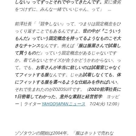
しない』ってずっとそれでやってきたんです。
変に優劣
をつけずに、みんな一緒でいいじゃん、って」 …
前澤社長「『競争しない』って、つまりは固定概念をひ
っくり返すことでもあるんですよ。
世の中が『こういう
もんだ』っていう固定概念を持ってるようなものこそ大
きなチャンス
なんです。例えば『
服は服屋さんで試着し
て買うもの
だ』っていう固定概念があるじゃないです
か。着てみないとサイズが合うかどうかわからない、っ
て。でも、
お客さんが本当に欲しいのは試着室じゃなく
てフィットする服
なんです。じゃあ
試着しなくても、体
にフィットする服を選べるような仕組みを作ればいい
。
それで生まれたのがZOZOSUITです。（
ZOZO前澤社長に
1日密着してわかった、意外な素顔と経営哲学
ヨッピ
ー | ライター
YAHOO!JAPANニュース
7/24(火) 12:00）
ゾゾタウンの開始は2004年。「服はネットで売れな