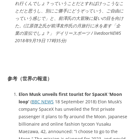
れ行くんでしょ？っていうことだとすればけっこうなこ
とだと思うし、別にご勝手にどうぞっていう、ご自由に
っていう感じで」と、前澤氏の大冒険に疑いの目を向け
た。(江原啓之氏が前澤友作氏の月旅行に水を差す「企
業の宣伝でしょ？」 デイリースポーツ / livedoorNEWS
2018年9月19日 17時35分)
参考（世界の報道）
Elon Musk unveils first tourist for SpaceX ‘Moon
loop’
(
BBC NEWS
18 September 2018) Elon Musk’s
company SpaceX has unveiled the first private
passenger it plans to fly around the Moon. Japanese
billionaire and online fashion tycoon Yusaku
Maezawa, 42, announced: “I choose to go to the
Moon.” The mission is planned for 2023, and would