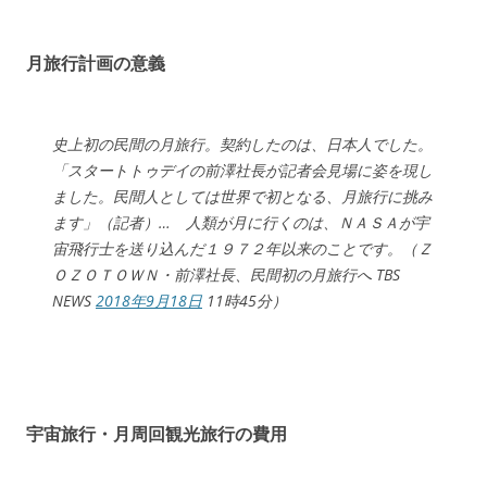
月旅行計画の意義
史上初の民間の月旅行。契約したのは、日本人でした。
「スタートトゥデイの前澤社長が記者会見場に姿を現し
ました。民間人としては世界で初となる、月旅行に挑み
ます」（記者）… 人類が月に行くのは、ＮＡＳＡが宇
宙飛行士を送り込んだ１９７２年以来のことです。（Ｚ
ＯＺＯＴＯＷＮ・前澤社長、民間初の月旅行へ TBS
NEWS
2018年9月18日
11時45分）
宇宙旅行・月周回観光旅行の費用