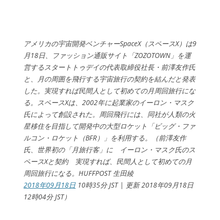
アメリカの宇宙開発ベンチャーSpaceX（スペースX）は9
月18日、ファッション通販サイト「ZOZOTOWN」を運
営するスタートトゥデイの代表取締役社長・前澤友作氏
と、月の周囲を飛行する宇宙旅行の契約を結んだと発表
した。実現すれば民間人として初めての月周回旅行にな
る。スペースXは、2002年に起業家のイーロン・マスク
氏によって創設された。周回飛行には、同社が人類の火
星移住を目指して開発中の大型ロケット「ビッグ・ファ
ルコン・ロケット（BFR）」を利用する。（前澤友作
氏、世界初の「月旅行客」に イーロン・マスク氏のス
ペースXと契約 実現すれば、民間人として初めての月
周回旅行になる。HUFFPOST 生田綾
2018年09月18日
10時35分 JST | 更新 2018年09月18日
12時04分 JST）