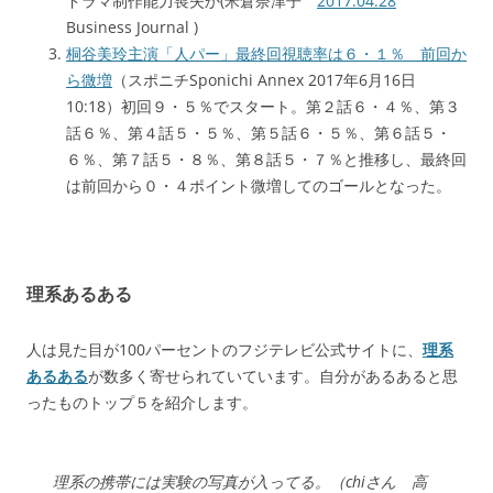
ドラマ制作能力喪失か(米倉奈津子
2017.04.28
Business Journal )
桐谷美玲主演「人パー」最終回視聴率は６・１％ 前回か
ら微増
（スポニチSponichi Annex 2017年6月16日
10:18）初回９・５％でスタート。第２話６・４％、第３
話６％、第４話５・５％、第５話６・５％、第６話５・
６％、第７話５・８％、第８話５・７％と推移し、最終回
は前回から０・４ポイント微増してのゴールとなった。
理系あるある
人は見た目が100パーセントのフジテレビ公式サイトに、
理系
あるある
が数多く寄せられていています。自分があるあると思
ったものトップ５を紹介します。
理系の携帯には実験の写真が入ってる。（chiさん 高