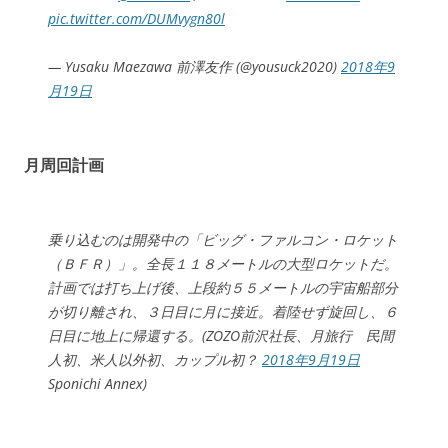
pic.twitter.com/DUMvygn80l
— Yusaku Maezawa 前澤友作 (@yousuck2020)
2018年9
月19日
月周回計画
乗り込むのは開発中の「ビッグ・ファルコン・ロケット
（ＢＦＲ）」。全長１１８メートルの大型ロケットだ。
計画では打ち上げ後、上段約５５メートルの宇宙船部分
が切り離され、３日目に月に接近。着陸せず旋回し、６
日目に地上に帰還する。(ZOZO前沢社長、月旅行 民間
人初、米人以外初、カップル初？
2018年9月19日
Sponichi Annex)