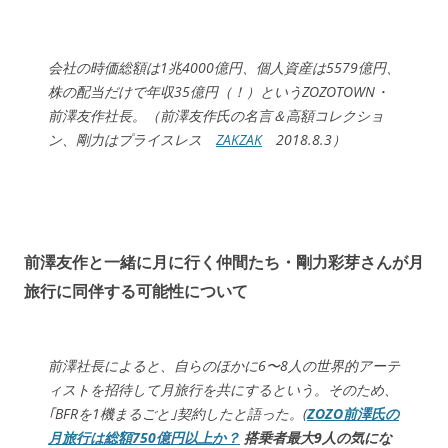
会社の時価総額は1兆4000億円、個人資産は5579億円、
株の配当だけで年収35億円（！）というZOZOTOWN・
前澤友作社長。（前澤友作氏の名言＆高額コレクショ
ン、剛力はプライスレス
ZAKZAK
2018.8.3）
前澤友作と一緒に月に行く仲間たち・剛力彩芽さんが月
旅行に同伴する可能性について
前澤社長によると、自らのほかに6〜8人の世界的アーテ
ィストを招待して月旅行を共にするという。そのため、
｢BFRを1機まるごと｣契約したと語った。(
ZOZO前澤氏の
月旅行は総額750億円以上か？
搭乗者最大9人の気にな