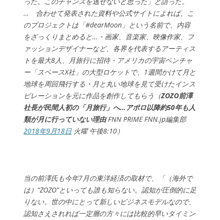
った。このチャンスを逃せないと思った」と語った。
… 合わせて発表された資料や公式サイトによれば、こ
のプロジェクトは「#dearMoon」という名前で、内容
をざっくりまとめると…・画家、音楽家、映像作家、フ
ァッションデザイナーなど、各界を代表するアーティス
トを最大8人、月旅行に招待・アメリカの宇宙ベンチャ
ー「スペースX社」の大型ロケットで、1週間かけて月と
地球を周回飛行する・月と丸い地球を見て受けたインス
ピレーションを元に作品を創作してもらう（
ZOZO前澤
社長が民間人初の「月旅行」へ…アポロ以降約50年も人
類が月に行っていない理由
FNN PRIME FNN.jp編集部
2018年9月18日
火曜 午後8:10）
当の前澤氏も今年7月の東洋経済の取材で、「（海外で
は）“ZOZO”といっても誰も知らない。認知が圧倒的に足
りない。世の中にとって新しいビジネスモデルなので、
認知さえされれば一定層の方々には比較的早いタイミン