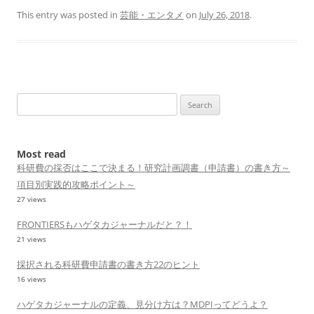
This entry was posted in
芸能・エンタメ
on
July 26, 2018
.
Search
for:
Most read
科研費の採否はここで決まる！研究計画調書（申請書）の書き方～
項目別実践的攻略ポイント～
27 views
FRONTIERSもハゲタカジャーナルだと？！
21 views
採択される科研費申請書の書き方22のヒント
16 views
ハゲタカジャーナルの定義、見分け方は？MDPIってどうよ？