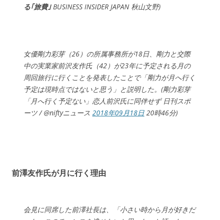
る｢旅費｣
BUSINESS INSIDER JAPAN 秋山文野)
女優剛力彩芽（26）の所属事務所が18日、剛力と交際
中の実業家前沢友作氏（42）が23年に予定される月の
周回旅行に行くことを発表したことで「剛力が月へ行く
予定は現時点ではないと思う」と説明した。(剛力彩芽
「月へ行く予定ない」恋人前沢氏に同伴せず 日刊スポ
ーツ / @niftyニュース
2018年09月18日
20時46分)
前澤友作氏が月に行く理由
会見に同席した前澤社長は、「小さい時から月が好きだ