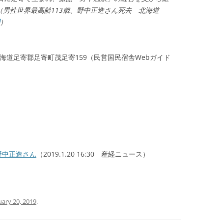
（男性世界最高齢113歳、野中正造さん死去 北海道
）
 北海道足寄郡足寄町茂足寄159（民営国民宿舎Webガイド
野中正造さん
（2019.1.20 16:30 産経ニュース）
uary 20, 2019
.