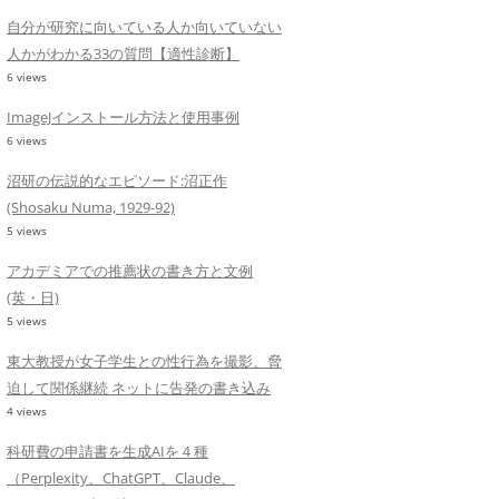
自分が研究に向いている人か向いていない
人かがわかる33の質問【適性診断】
6 views
ImageJインストール方法と使用事例
6 views
沼研の伝説的なエピソード:沼正作
(Shosaku Numa, 1929-92)
5 views
アカデミアでの推薦状の書き方と文例
(英・日)
5 views
東大教授が女子学生との性行為を撮影、脅
迫して関係継続 ネットに告発の書き込み
4 views
科研費の申請書を生成AIを４種
（Perplexity、ChatGPT、Claude、