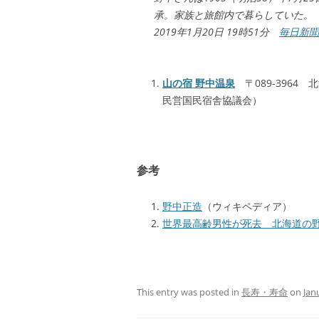
承。家族と旅館内で暮らしていた。
2019年1月20日 19時51分
毎日新聞
山の宿 野中温泉
〒089-3964
民営国民宿舎協議会）
参考
野中正造
（ウィキペディア）
世界最高齢男性が死去 北海道の
This entry was posted in
長寿・寿命
on
Jan