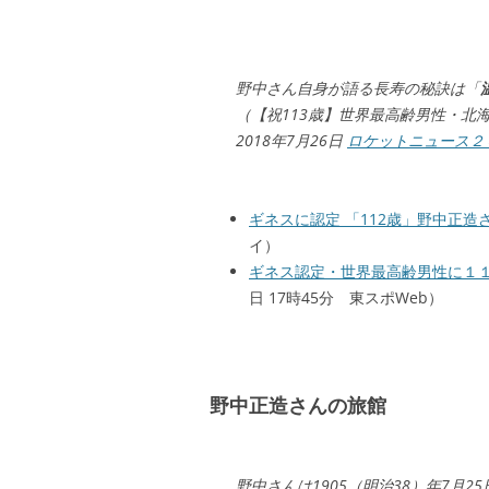
野中さん自身が語る長寿の秘訣は「
（【祝113歳】世界最高齢男性・北
2018年7月26日
ロケットニュース２
ギネスに認定 「112歳」野中正
イ）
ギネス認定・世界最高齢男性に１
日 17時45分 東スポWeb）
野中正造さんの旅館
野中さんは1905（明治38）年7月