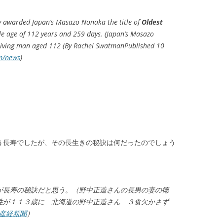
ly awarded Japan’s Masazo Nonaka the title of
Oldest
ble age of 112 years and 259 days. (Japan’s Masazo
 living man aged 112 (By Rachel SwatmanPublished 10
m/news
)
いう長寿でしたが、その長生きの秘訣は何だったのでしょう
が長寿の秘訣だと思う。（野中正造さんの長男の妻の徳
性が１１３歳に 北海道の野中正造さん ３食欠かさず
産経新聞
）