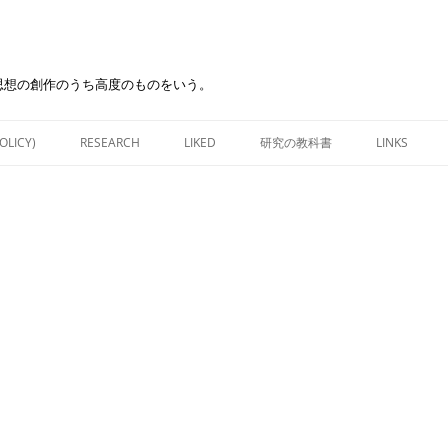
思想の創作のうち高度のものをいう。
Skip
to
OLICY)
RESEARCH
LIKED
研究の教科書
LINKS
content