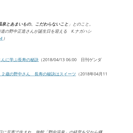
温泉とあまいもの、こだわらないこと
」とのこと。
海道の野中正造さんが誕生日を迎える K.ナガハシ
４
）
造さんに学ぶ長寿の秘訣
（2018/04/13 06:00 日刊ゲンダ
１２歳の野中さん 長寿の秘訣はスイーツ
（2018年04月11
25日に足寄で生まれ、旅館「野中温泉」の経営を父から継