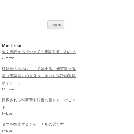
Search
for:
Most read
論文投稿から採否までの査読期間早わかり
70 views
科研費の採否はここで決まる！研究計画調
書（申請書）の書き方～項目別実践的攻略
ポイント～
22 views
採択される科研費申請書の書き方22のヒン
ト
9 views
論文を投稿するジャーナルの選び方
8 views