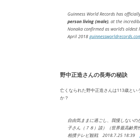
Guinness World Records has official
person living (male)
, at the incredi
Nonaka confirmed as world’s oldest
April 2018
guinnessworldrecords.co
野中正造さんの長寿の秘訣
亡くなられた野中正造さんは113歳と
か？
自由気ままに過ごし、我慢しないの
子さん（７８）談）（世界最高齢男
相撲テレビ観戦 2018.7.25 18:39