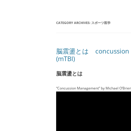
CATEGORY ARCHIVES:
スポーツ医学
脳震盪とは concussion / a 
(mTBI)
脳震盪とは
“Concussion Management” by Michael O’Brien