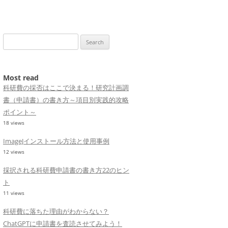
Search
for:
Most read
科研費の採否はここで決まる！研究計画調
書（申請書）の書き方～項目別実践的攻略
ポイント～
18 views
ImageJインストール方法と使用事例
12 views
採択される科研費申請書の書き方22のヒン
ト
11 views
科研費に落ちた理由がわからない？
ChatGPTに申請書を査読させてみよう！