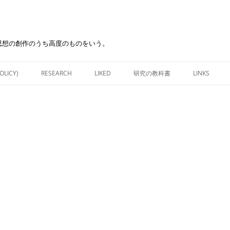
思想の創作のうち高度のものをいう。
Skip
to
OLICY)
RESEARCH
LIKED
研究の教科書
LINKS
content