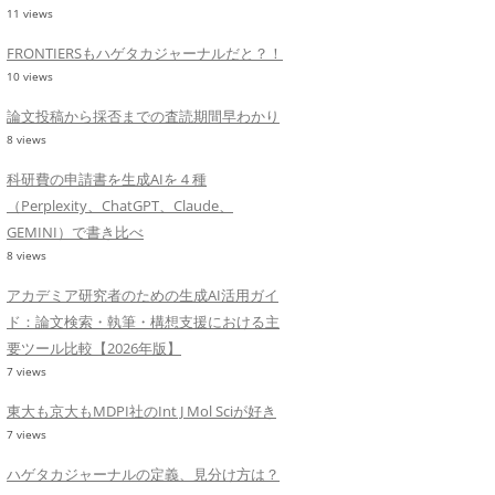
11 views
FRONTIERSもハゲタカジャーナルだと？！
10 views
論文投稿から採否までの査読期間早わかり
8 views
科研費の申請書を生成AIを４種
（Perplexity、ChatGPT、Claude、
GEMINI）で書き比べ
8 views
アカデミア研究者のための生成AI活用ガイ
ド：論文検索・執筆・構想支援における主
要ツール比較【2026年版】
7 views
東大も京大もMDPI社のInt J Mol Sciが好き
7 views
ハゲタカジャーナルの定義、見分け方は？