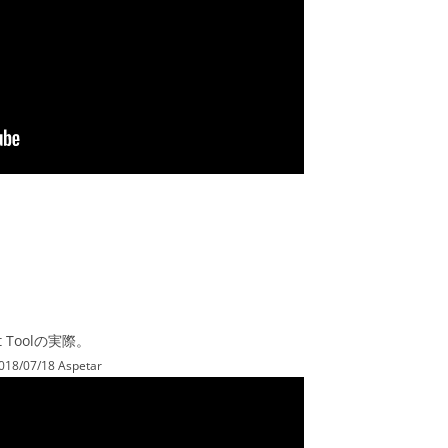
ent Toolの実際。
018/07/18 Aspetar