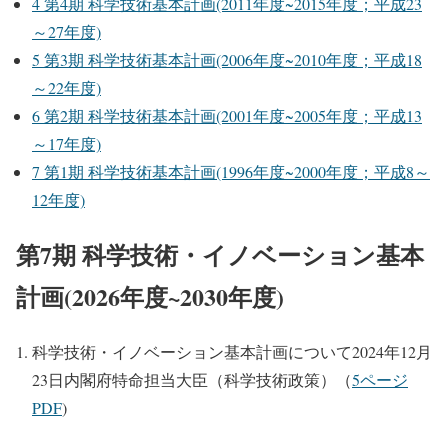
4
第4期 科学技術基本計画(2011年度~2015年度；平成23
～27年度)
5
第3期 科学技術基本計画(2006年度~2010年度；平成18
～22年度)
6
第2期 科学技術基本計画(2001年度~2005年度；平成13
～17年度)
7
第1期 科学技術基本計画(1996年度~2000年度；平成8～
12年度)
第7期 科学技術・イノベーション基本
計画(2026年度~2030年度)
科学技術・イノベーション基本計画について2024年12月
23日内閣府特命担当大臣（科学技術政策）（
5ページ
PDF
)