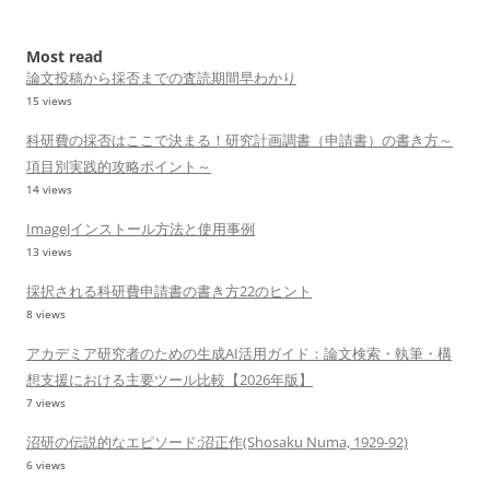
for:
Most read
論文投稿から採否までの査読期間早わかり
15 views
科研費の採否はここで決まる！研究計画調書（申請書）の書き方～
項目別実践的攻略ポイント～
14 views
ImageJインストール方法と使用事例
13 views
採択される科研費申請書の書き方22のヒント
8 views
アカデミア研究者のための生成AI活用ガイド：論文検索・執筆・構
想支援における主要ツール比較【2026年版】
7 views
沼研の伝説的なエピソード:沼正作(Shosaku Numa, 1929-92)
6 views