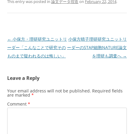
This entry was posted in
論文データ捏造
on
February 22, 2014
.
Post
←
小保方・理研研究ユニットリ
小保方晴子理研研究ユニットリ
navigation
ーダー「こんなことで研究その
ーダーのSTAP細胞NATURE論文
ものまで疑われるのは悔しい」
を理研も調査へ
→
Leave a Reply
Your email address will not be published.
Required fields
are marked
*
Comment
*