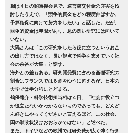
相は４日の閣議後会見で、運営費交付金の充実を検
討したうえで、「競争的資金をどの程度伸ばすか、
予算確保に向けて努力をしたい」と話した。だが、
競争的資金は年限があり、息の長い研究には向いて
いない。
大隅さんは「この研究をしたら役に立つというお金
の出し方ではなく、長い視点で科学を支えていく社
会の余裕が大事」と話す。
海外との差もある。研究開発費に占める基礎研究の
割合はフランスでは８割をゆうに超えるが、日本の
大学では半分強にとどまる。
鶴保庸介・科学技術担当相は４日、「社会に役立つ
か役立たないかわからないものであっても、どんど
ん好きにやってくださいと言えるほど、この社会、
国の財政状況はおおらかではない」と述べた。
また、ドイツなどの欧州では研究費が広く薄く行き