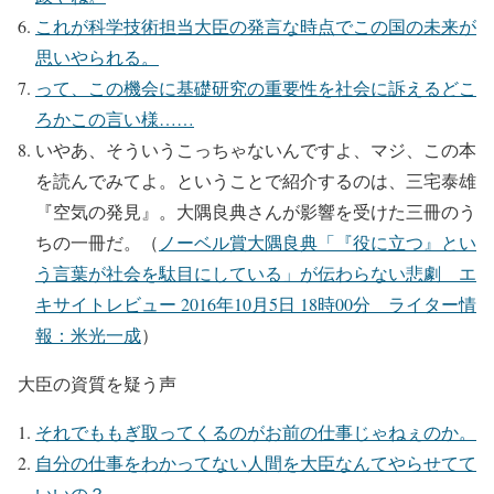
これが科学技術担当大臣の発言な時点でこの国の未来が
思いやられる。
って、この機会に基礎研究の重要性を社会に訴えるどこ
ろかこの言い様……
いやあ、そういうこっちゃないんですよ、マジ、この本
を読んでみてよ。ということで紹介するのは、三宅泰雄
『空気の発見』。大隅良典さんが影響を受けた三冊のう
ちの一冊だ。（
ノーベル賞大隅良典「『役に立つ』とい
う言葉が社会を駄目にしている」が伝わらない悲劇 エ
キサイトレビュー 2016年10月5日 18時00分 ライター情
報：米光一成
）
大臣の資質を疑う声
それでももぎ取ってくるのがお前の仕事じゃねぇのか。
自分の仕事をわかってない人間を大臣なんてやらせてて
いいの？