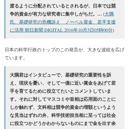
渡るように分配されているとされるが、日本では競
争的資金が有力な研究者に集中しがちだ。…
(
大隅
氏、基礎研究の危機訴え ノーベル賞金、若手支援
に活用 朝日新聞 DIGITAL 2016年10月5日05時00分
)
日本の科学行政のトップのこの発言が、大きな波紋を広げ
ています。
大隅君はインタビューで、基礎研究の重要性を訴
え、現状を憂い、そして一億に近い賞金をあげて若
手を育てるために役立てたいとコメントしていま
す。それに対してマスコミや首相は応用面のことに
しか触れず、文科相は競争的資金の増額というよう
な見当はずれの弁、科学技術担当相に至っては社会
に役立つかどうかわからないものにまで金を出す余