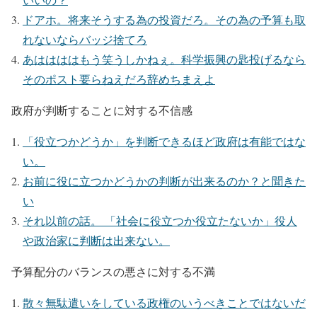
ドアホ。将来そうする為の投資だろ。その為の予算も取
れないならバッジ捨てろ
あははははもう笑うしかねぇ。科学振興の匙投げるなら
そのポスト要らねえだろ辞めちまえよ
政府が判断することに対する不信感
「役立つかどうか」を判断できるほど政府は有能ではな
い。
お前に役に立つかどうかの判断が出来るのか？と聞きた
い
それ以前の話。 「社会に役立つか役立たないか」役人
や政治家に判断は出来ない。
予算配分のバランスの悪さに対する不満
散々無駄遣いをしている政権のいうべきことではないだ