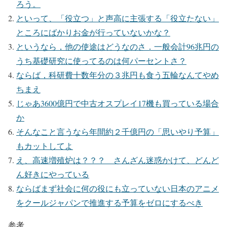
ろう。
といって、「役立つ」と声高に主張する「役立たない」
ところにばかりお金が行っていないかな？
というなら，他の使途はどうなのさ．一般会計96兆円の
うち基礎研究に使ってるのは何パーセントさ？
ならば，科研費十数年分の３兆円も食う五輪なんてやめ
ちまえ
じゃあ3600億円で中古オスプレイ17機も買っている場合
か
そんなこと言うなら年間約２千億円の「思いやり予算」
もカットしてよ
え、高速増殖炉は？？？ さんざん迷惑かけて、どんど
ん好きにやっている
ならばまず社会に何の役にも立っていない日本のアニメ
をクールジャパンで推進する予算をゼロにするべき
参考