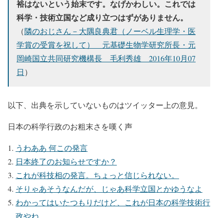
裕はないという始末です。なげかわしい。これでは
科学・技術立国など成り立つはずがありません。
（
隣のおじさん－大隅良典君（ノーベル生理学・医
学賞の受賞を祝して） 元基礎生物学研究所長・元
岡崎国立共同研究機構長 毛利秀雄 2016年10月07
日
）
以下、出典を示していないものはツイッター上の意見。
日本の科学行政のお粗末さを嘆く声
うわああ 何この発言
日本終了のお知らせですか？
これが科技相の発言。ちょっと信じられない。
そりゃあそうなんだが、じゃあ科学立国とかゆうなよ
わかってはいたつもりだけど、これが日本の科学技術行
政やね。