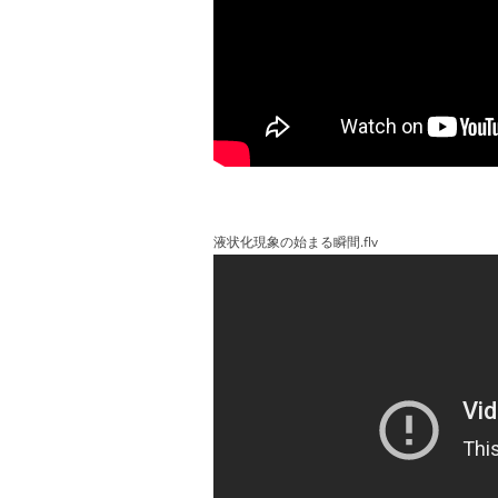
液状化現象の始まる瞬間.flv