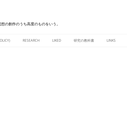
思想の創作のうち高度のものをいう。
Skip
to
OLICY)
RESEARCH
LIKED
研究の教科書
LINKS
content