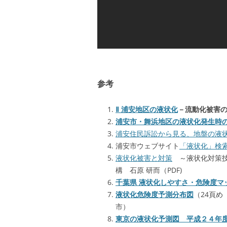
参考
Ⅱ 浦安地区の液状化
－流動化被害
浦安市・舞浜地区の液状化発生時
浦安住民訴訟から見る、地盤の液
浦安市ウェブサイト
「液状化」検
液状化被害と対策
～液状化対策技
構 石原 研而（PDF)
千葉県 液状化しやすさ・危険度マ
液状化危険度予測分布図
（24頁め
市）
東京の液状化予測図 平成２４年