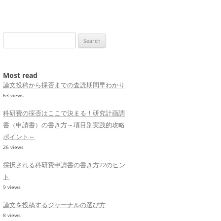
Search
for:
Most read
論文投稿から採否までの査読期間早わかり
63 views
科研費の採否はここで決まる！研究計画調
書（申請書）の書き方～項目別実践的攻略
ポイント～
26 views
採択される科研費申請書の書き方22のヒン
ト
9 views
論文を投稿するジャーナルの選び方
8 views