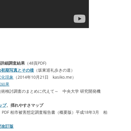
の詳細調査結果
（48頁PDF)
の初期写真とその後
（坂東巡礼歩きの道）
状化現象
（2014年10月21日 kasiko.me）
索結果
術検討調査のまとめに代えて～ 中央大学 研究開発機
ップ
、揺れやすさマップ
 PDF 柏市被害想定調査報告書（概要版）平成18年3月 柏
度改訂版