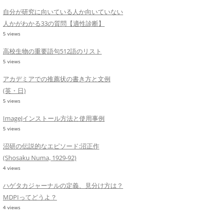
自分が研究に向いている人か向いていない
人かがわかる33の質問【適性診断】
5 views
高校生物の重要語句512語のリスト
5 views
アカデミアでの推薦状の書き方と文例
(英・日)
5 views
ImageJインストール方法と使用事例
5 views
沼研の伝説的なエピソード:沼正作
(Shosaku Numa, 1929-92)
4 views
ハゲタカジャーナルの定義、見分け方は？
MDPIってどうよ？
4 views