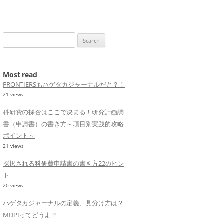
Search
for:
Most read
FRONTIERSもハゲタカジャーナルだと？！
21 views
科研費の採否はここで決まる！研究計画調
書（申請書）の書き方～項目別実践的攻略
ポイント～
21 views
採択される科研費申請書の書き方22のヒン
ト
20 views
ハゲタカジャーナルの定義、見分け方は？
MDPIってどうよ？