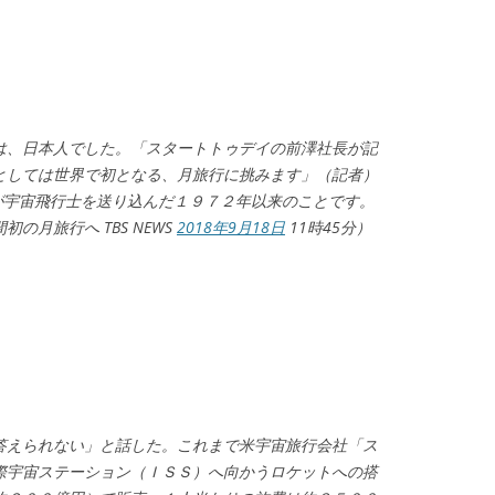
は、日本人でした。「スタートトゥデイの前澤社長が記
としては世界で初となる、月旅行に挑みます」（記者）
が宇宙飛行士を送り込んだ１９７２年以来のことです。
の月旅行へ TBS NEWS
2018年9月18日
11時45分）
答えられない」と話した。これまで米宇宙旅行会社「ス
際宇宙ステーション（ＩＳＳ）へ向かうロケットへの搭