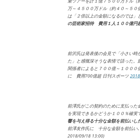
乗ツアーを計１億７５００万ドル（
万～４５００万ドル（約４０～５０
は「２倍以上の金額になるのでは」
の芸術家招待 費用１人１００億円
前沢氏は発表後の会見で「小さい時
た」と感慨深そうな表情で語った。
関係者によると７００億～１０００
に 費用700億超 日刊スポーツ
201
前澤氏がこの契約のために支払った
を実現できるかどうか１００％確実
響を与え得る十分な金額を前払いし
前澤友作氏に 十分な金額を前払い､
2018/09/18 13:00)