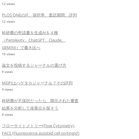
12 views
PLOS ONEのIF、採択率、査読期間、評判
12 views
科研費の申請書を生成AIを４種
（Perplexity、ChatGPT、Claude、
GEMINI）で書き比べ
10 views
論文を投稿するジャーナルの選び方
9 views
MDPIはハゲタカジャーナル？その評判
9 views
科研費が不採択だったら、開示された審査
結果を分析して改善点を探そう
8 views
フローサイトメトリー(Flow Cytometry),
FACS (Fluorescence assisted cell sorting)の