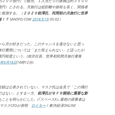
約２００億円）で販売。１人当たりの旅費は約３５００
億円）とされる。月旅行は総距離や旅程も長く、関係者
と推測する。（
ＺＯＺＯ前澤氏、民間初の月旅行に世界
超！？
SANSPO.COM
2018.9.19
05:02）
から月が好きだった。このチャンスを逃せないと思っ
旅行費用については「まだ答えられない」と語ったが、
億円程度という。(前沢社長、世界初民間月旅行乗客
8年9月18日
14時12分)
金額は公表されていない。マスク氏は会見で「この飛行
ではない」とする一方、
前澤氏がＢＦＲ開発に重要な影
た
ことを明らかにした。(｢スペースX｣､最初の搭乗者は
マスクCEOが表明
ロイター
/ 東洋経済ONLINE