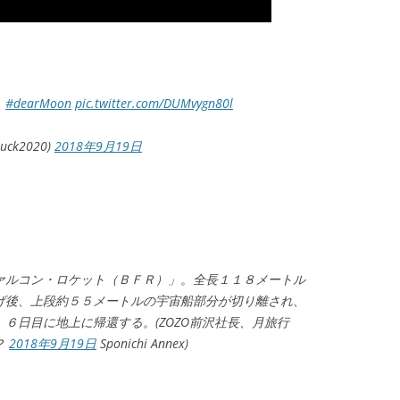
.
#dearMoon
pic.twitter.com/DUMvygn80l
uck2020)
2018年9月19日
ァルコン・ロケット（ＢＦＲ）」。全長１１８メートル
げ後、上段約５５メートルの宇宙船部分が切り離され、
６日目に地上に帰還する。(ZOZO前沢社長、月旅行
？
2018年9月19日
Sponichi Annex)