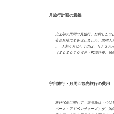
月旅行計画の意義
史上初の民間の月旅行。契約したの
者会見場に姿を現しました。民間人
… 人類が月に行くのは、ＮＡＳＡ
（ＺＯＺＯＴＯＷＮ・前澤社長、民間初
宇宙旅行・月周回観光旅行の費用
旅行代金に関して、前澤氏は「今は
ペース・アドベンチャーズ」が、国