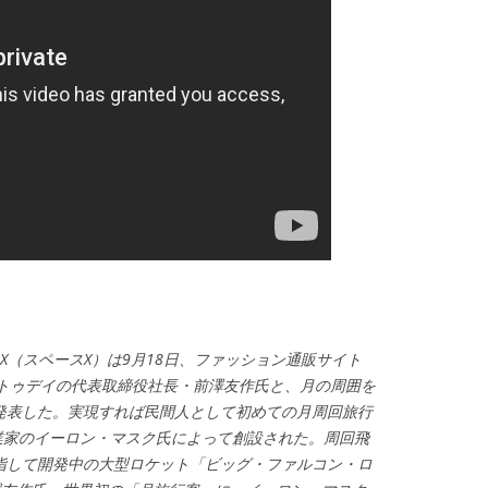
eX（スペースX）は9月18日、ファッション通販サイト
ートトゥデイの代表取締役社長・前澤友作氏と、月の周囲を
発表した。実現すれば民間人として初めての月周回旅行
起業家のイーロン・マスク氏によって創設された。周回飛
指して開発中の大型ロケット「ビッグ・ファルコン・ロ