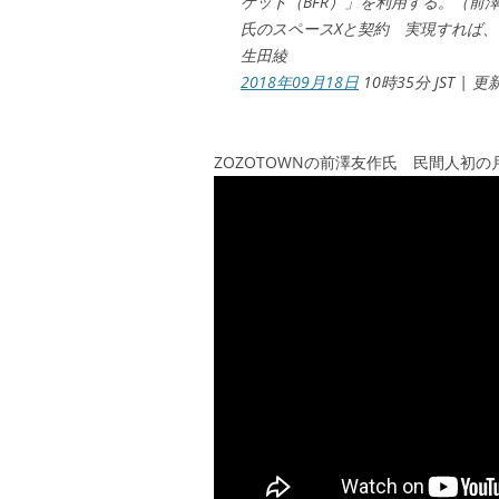
ケット（BFR）」を利用する。（前
氏のスペースXと契約 実現すれば、民
生田綾
2018年09月18日
10時35分 JST | 更
ZOZOTOWNの前澤友作氏 民間人初の月周回