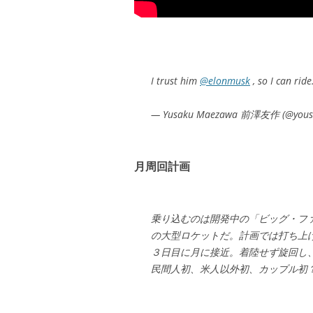
I trust him
@elonmusk
, so I can ride
— Yusaku Maezawa 前澤友作 (@yous
月周回計画
乗り込むのは開発中の「ビッグ・フ
の大型ロケットだ。計画では打ち上
３日目に月に接近。着陸せず旋回し、
民間人初、米人以外初、カップル初