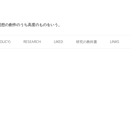
思想の創作のうち高度のものをいう。
Skip
to
OLICY)
RESEARCH
LIKED
研究の教科書
LINKS
content