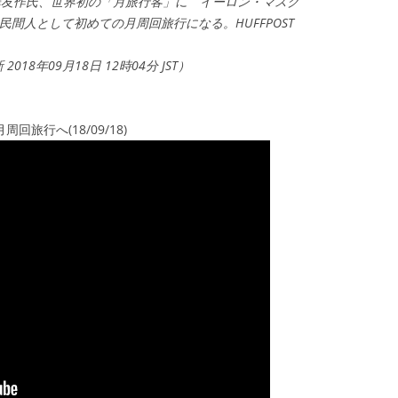
澤友作氏、世界初の「月旅行客」に イーロン・マスク
間人として初めての月周回旅行になる。HUFFPOST
新 2018年09月18日 12時04分 JST）
旅行へ(18/09/18)