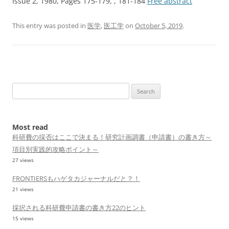
Issue 2, 1980, Pages 175-179, , 181-184
Free abstract
This entry was posted in
医学
,
医工学
on
October 5, 2019
.
Search
for:
Most read
科研費の採否はここで決まる！研究計画調書（申請書）の書き方～
項目別実践的攻略ポイント～
27 views
FRONTIERSもハゲタカジャーナルだと？！
21 views
採択される科研費申請書の書き方22のヒント
15 views