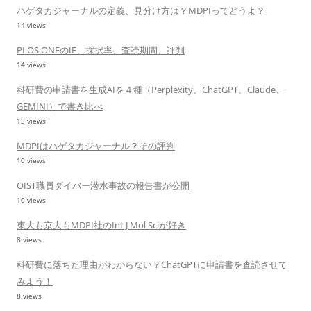
ハゲタカジャーナルの定義、見分け方は？MDPIってどうよ？
14 views
PLOS ONEのIF、採択率、査読期間、評判
14 views
科研費の申請書を生成AIを４種（Perplexity、ChatGPT、Claude、
GEMINI）で書き比べ
13 views
MDPIはハゲタカジャーナル？その評判
10 views
OIST職員ダイバー潜水事故の報告書が公開
10 views
東大も京大もMDPI社のInt J Mol Sciが好き
8 views
科研費に落ちた理由がわからない？ChatGPTに申請書を査読させて
みよう！
8 views