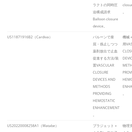
ラクトの同時圧
closu
迫構成請求
。
Balloon closure
device
​。
US11871916B2（Cardiva）
バルーンで座
機械
屈・係止しつつ
用
VA
薬剤放出で止血
CLOS
促進する方法/装
DEVI
置
VASCULAR
MET
CLOSURE
PROV
DEVICES AND
HEMO
METHODS
ENH
PROVIDING
。
HEMOSTATIC
ENHANCEMENT
。
US20220008258A1（Watabe）
プラジェット＋
物理