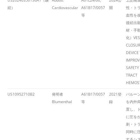
US20240350136A1（継
Abbott
A61L24/06,
2024公
上記構
続）
Cardiovascular
A61B17/0057
開
性・ト
等
血性を
後続出
材・手
化）
VES
CLOSU
DEVICE
IMPROV
SAFETY
TRACT
HEMOST
US10952710B2
発明者
A61B17/0057
2021登
バルー
Blumenthal
等
録
を内外
置し、
に圧を
刺・ト
同時に
するシ