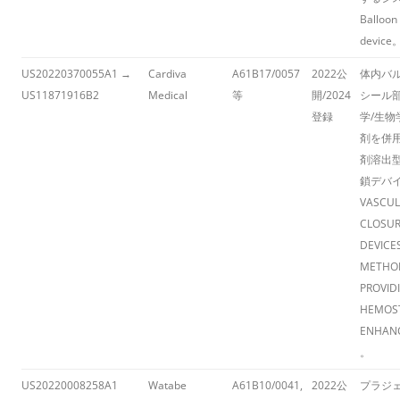
Balloon
device
​
US20220370055A1 →
Cardiva
A61B17/0057
2022公
体内バ
US11871916B2
Medical
等
開/2024
シール
登録
学/生物
剤を併
剤溶出
鎖デバ
VASCUL
CLOSU
DEVICE
METHO
PROVID
HEMOS
ENHAN
。
US20220008258A1
Watabe
A61B10/0041,
2022公
プラジ