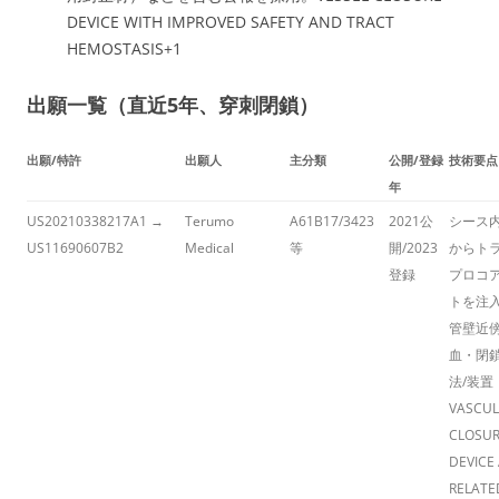
DEVICE WITH IMPROVED SAFETY AND TRACT
HEMOSTASIS
+1
出願一覧（直近5年、穿刺閉鎖）
出願/特許
出願人
主分類
公開/登録
技術要点
年
US20210338217A1 →
Terumo
A61B17/3423
2021公
シース
US11690607B2
Medical
等
開/2023
からト
登録
プロコ
トを注
管壁近
血・閉
法/装置
VASCUL
CLOSU
DEVICE
RELATE