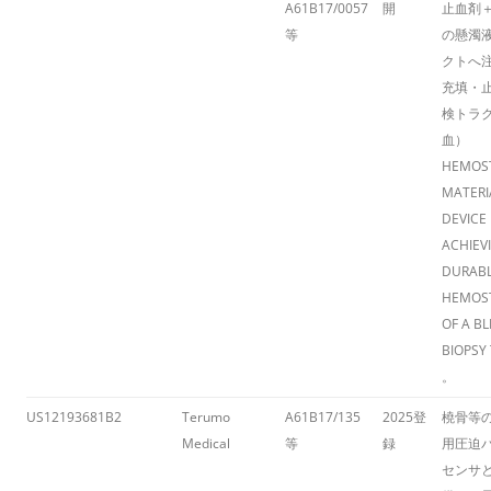
A61B17/0057
開
止血剤
等
の懸濁
クトへ
充填・
検トラ
血）
HEMOS
MATERI
DEVICE
ACHIEV
DURAB
HEMOST
OF A B
BIOPSY
。
US12193681B2
Terumo
A61B17/135
2025登
橈骨等
Medical
等
録
用圧迫
センサ