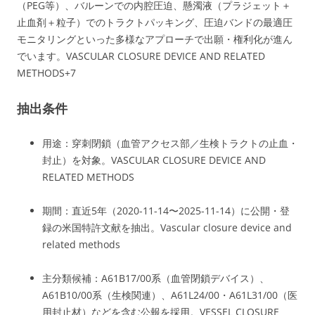
（PEG等）、バルーンでの内腔圧迫、懸濁液（プラジェット＋
止血剤＋粒子）でのトラクトパッキング、圧迫バンドの最適圧
モニタリングといった多様なアプローチで出願・権利化が進ん
でいます。
VASCULAR CLOSURE DEVICE AND RELATED
METHODS
+7
抽出条件
用途：穿刺閉鎖（血管アクセス部／生検トラクトの止血・
封止）を対象。
VASCULAR CLOSURE DEVICE AND
RELATED METHODS
期間：直近5年（2020-11-14〜2025-11-14）に公開・登
録の米国特許文献を抽出。
Vascular closure device and
related methods
主分類候補：A61B17/00系（血管閉鎖デバイス）、
A61B10/00系（生検関連）、A61L24/00・A61L31/00（医
用封止材）などを含む公報を採用。
VESSEL CLOSURE