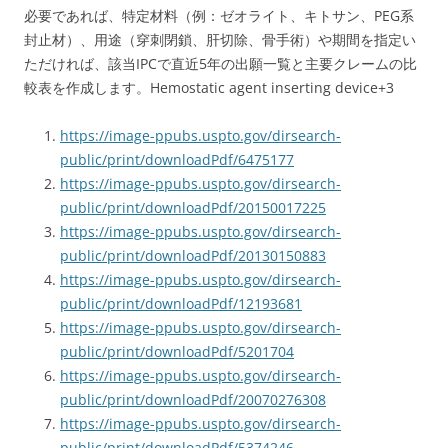
必要であれば、特定材料（例：ゼオライト、キトサン、PEG系
封止材）、用途（穿刺閉鎖、肝切除、骨手術）や期間を指定い
ただければ、該当IPCで直近5年の出願一覧と主要クレームの比
較表を作成します。
Hemostatic agent inserting device
+3
https://image-ppubs.uspto.gov/dirsearch-
public/print/downloadPdf/6475177
https://image-ppubs.uspto.gov/dirsearch-
public/print/downloadPdf/20150017225
https://image-ppubs.uspto.gov/dirsearch-
public/print/downloadPdf/20130150883
https://image-ppubs.uspto.gov/dirsearch-
public/print/downloadPdf/12193681
https://image-ppubs.uspto.gov/dirsearch-
public/print/downloadPdf/5201704
https://image-ppubs.uspto.gov/dirsearch-
public/print/downloadPdf/20070276308
https://image-ppubs.uspto.gov/dirsearch-
public/print/downloadPdf/5374246