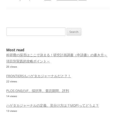
Search
for:
Most read
科研費の採否はここで決まる！研究計画調書（申請書）の書き方～
項目別実践的攻略ポイント～
26 views
FRONTIERSもハゲタカジャーナルだと？！
22 views
PLOS ONEのIF、採択率、査読期間、評判
14 views
ハゲタカジャーナルの定義、見分け方は？MDPIってどうよ？
13 views