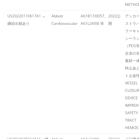
METHO
US20220110617A1 →
Abbott
A61B17/0057,
2022公
アンカ
継続出願あり
Cardiovascular
A61L24/06 等
開
ストラ
ラーキ
シーラ
（PEG
合糸の
素材一
時止血
ト止血
VESSEL
CLOSU
DEVICE
IMPROV
SAFETY
TRACT
HEMOST