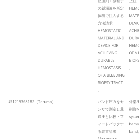
止血剤＋微粒子
止血
の懸濁液を所定
HEMO
体積で注入する
MATE
方法請求
DEVI
HEMOSTATIC
ACHI
MATERIAL AND
DURA
DEVICE FOR
HEMO
ACHIEVING
OF A
DURABLE
BIOP
HEMOSTASIS
。
OF A BLEEDING
BIOPSY TRACT
。
US12193681B2（Terumo）
バンド圧力をセ
外部
ンサで測定し最
制御
M
適圧と比較・フ
syste
ィードバックす
hemos
る装置請求
band
Monitoring