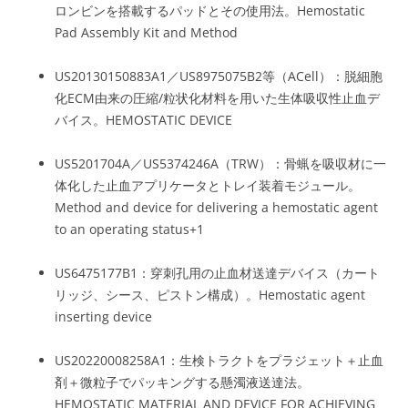
ロンビンを搭載するパッドとその使用法。
Hemostatic
Pad Assembly Kit and Method
US20130150883A1／US8975075B2等（ACell）：脱細胞
化ECM由来の圧縮/粒状化材料を用いた生体吸収性止血デ
バイス。
HEMOSTATIC DEVICE
US5201704A／US5374246A（TRW）：骨蝋を吸収材に一
体化した止血アプリケータとトレイ装着モジュール。
Method and device for delivering a hemostatic agent
to an operating status
+1
US6475177B1：穿刺孔用の止血材送達デバイス（カート
リッジ、シース、ピストン構成）。
Hemostatic agent
inserting device
US20220008258A1：生検トラクトをプラジェット＋止血
剤＋微粒子でパッキングする懸濁液送達法。
HEMOSTATIC MATERIAL AND DEVICE FOR ACHIEVING