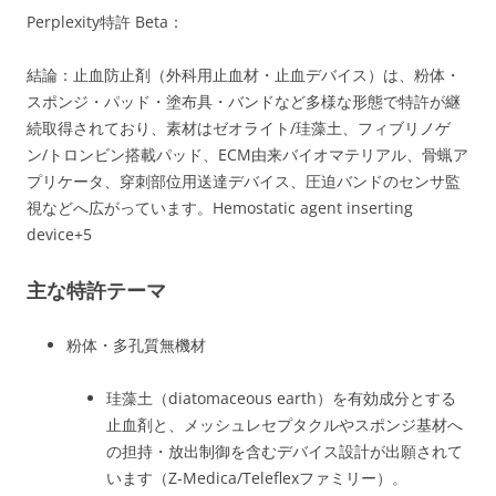
Perplexity特許 Beta：
結論：止血防止剤（外科用止血材・止血デバイス）は、粉体・
スポンジ・パッド・塗布具・バンドなど多様な形態で特許が継
続取得されており、素材はゼオライト/珪藻土、フィブリノゲ
ン/トロンビン搭載パッド、ECM由来バイオマテリアル、骨蝋ア
プリケータ、穿刺部位用送達デバイス、圧迫バンドのセンサ監
視などへ広がっています。
Hemostatic agent inserting
device
+5
主な特許テーマ
粉体・多孔質無機材
珪藻土（diatomaceous earth）を有効成分とする
止血剤と、メッシュレセプタクルやスポンジ基材へ
の担持・放出制御を含むデバイス設計が出願されて
います（Z‑Medica/Teleflexファミリー）。