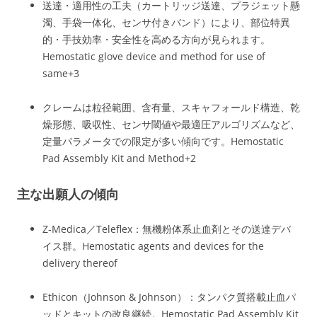
送達・適用性の工夫（カートリッジ送達、プラジェット懸
濁、手袋一体化、センサ付きバンド）により、部位特異
的・手技効率・安全性を高める方向が見られます。
Hemostatic glove device and method for use of
same
+3
クレームは粒径範囲、含有量、スキャフォールド構造、乾
燥形態、吸収性、センサ閾値や最適圧アルゴリズムなど、
定量パラメータでの限定が多い傾向です。
Hemostatic
Pad Assembly Kit and Method
+2
主な出願人の傾向
Z‑Medica／Teleflex：無機粉体系止血剤とその送達デバ
イス群。
Hemostatic agents and devices for the
delivery thereof
Ethicon（Johnson & Johnson）：タンパク質搭載止血パ
ッドとキットの改良継続。
Hemostatic Pad Assembly Kit