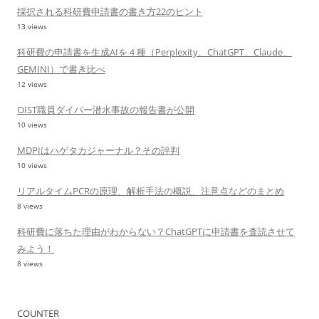
採択される科研費申請書の書き方22のヒント
13 views
科研費の申請書を生成AIを４種（Perplexity、ChatGPT、Claude、
GEMINI）で書き比べ
12 views
OIST職員ダイバー潜水事故の報告書が公開
10 views
MDPIはハゲタカジャーナル？その評判
10 views
リアルタイムPCRの原理、解析手法の概説、注意点などのまとめ
8 views
科研費に落ちた理由がわからない？ChatGPTに申請書を査読させて
みよう！
8 views
COUNTER