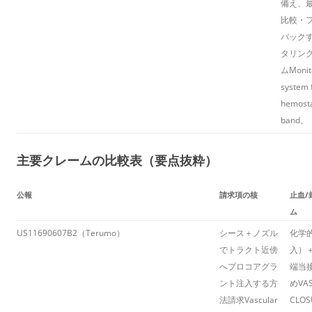
備え、
比較・
バック
タリン
ム
Monit
system 
hemosta
band
​。
主要クレームの比較表（要点抜粋）
公報
請求項の核
止血/
ム
US11690607B2（Terumo）
シース＋ノズル
化学
でトラクト近傍
入）
へプロコアグラ
端当
ント注入する方
め
VA
法請求
Vascular
CLOS