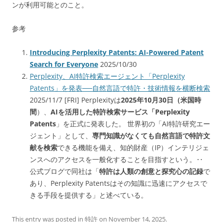
ンが利用可能とのこと。
参考
Introducing Perplexity Patents: AI-Powered Patent
Search for Everyone
2025/10/30
Perplexity、AI特許検索エージェント「Perplexity
Patents」を発表──自然言語で特許・技術情報を横断検索
2025/11/7 [FRI] Perplexityは
2025年10月30日（米国時
間
）、
AIを活用した特許検索サービス「Perplexity
Patents
」を正式に発表した。 世界初の「AI特許研究エー
ジェント」として、
専門知識がなくても自然言語で特許文
献を検索
できる機能を備え、知的財産（IP）インテリジェ
ンスへのアクセスを一般化することを目指すという。‥
公式ブログで同社は「
特許は人類の創意と探究心の記録
で
あり、Perplexity Patentsはその知識に迅速にアクセスで
きる手段を提供する」と述べている。
This entry was posted in
特許
on
November 14, 2025
.