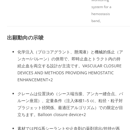
system for a
hemostasis
band
​。
出願動向の示唆
化学注入（プロコアグラント、懸濁液）と機械的係止（ア
ンカー/バルーン）の併用で、即時止血とトラクト内の持
続止血を両立する設計が主流です。
VASCULAR CLOSURE
DEVICES AND METHODS PROVIDING HEMOSTATIC
ENHANCEMENT
+2
クレームは位置決め（シース端当接、アンカー縫合点、バ
ルーン座屈）、定量条件（注入体積1–5 cc、粒径・粒子対
プラジェット径関係、最適圧アルゴリズム）での限定が目
立ちます。
Balloon closure device
+2
素材ではPEG系シーラントや止血剤の薬剤溶出/担持が再