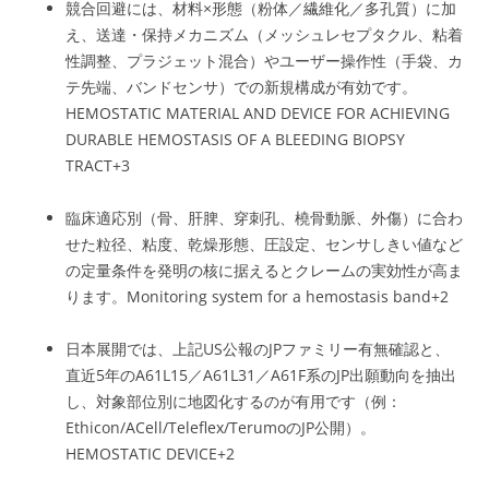
競合回避には、材料×形態（粉体／繊維化／多孔質）に加
え、送達・保持メカニズム（メッシュレセプタクル、粘着
性調整、プラジェット混合）やユーザー操作性（手袋、カ
テ先端、バンドセンサ）での新規構成が有効です。
HEMOSTATIC MATERIAL AND DEVICE FOR ACHIEVING
DURABLE HEMOSTASIS OF A BLEEDING BIOPSY
TRACT
+3
臨床適応別（骨、肝脾、穿刺孔、橈骨動脈、外傷）に合わ
せた粒径、粘度、乾燥形態、圧設定、センサしきい値など
の定量条件を発明の核に据えるとクレームの実効性が高ま
ります。
Monitoring system for a hemostasis band
+2
日本展開では、上記US公報のJPファミリー有無確認と、
直近5年のA61L15／A61L31／A61F系のJP出願動向を抽出
し、対象部位別に地図化するのが有用です（例：
Ethicon/ACell/Teleflex/TerumoのJP公開）。
HEMOSTATIC DEVICE
+2