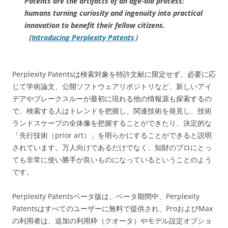
Patents are the artifacts of an age-old process:
humans turning curiosity and ingenuity into practical
innovation to benefit their fellow citizens.
（
Introducing Perplexity Patents
）
Perplexity Patentsは検索対象を特許文献に限定せず、必要に応
じて学術論文、公開ソフトウェアリポジトリなど、新しいアイ
デアやブレークスルーが最初に現れる他の情報源も探索するの
で、検索する人はトレンドを把握し、関連技術を発見し、技術
ランドスケープの全体像を把握することができたり、決定的な
「先行技術（prior art）」を明らかにすることができると説明
されています。万人向けであるだけでなく、知財のプロにとっ
ても非常に使い勝手が良いものになっているということのよう
です。
Perplexity Patentsベータ版は、ベータ期間中、Perplexity
Patentsはすべてのユーザーに無料で提供され、ProおよびMax
の利用者は、追加の利用枠（クオータ）やモデル設定オプショ