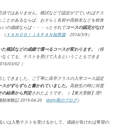
必須ではありません。模試などで認定がでていればテス
たことがあるならば、おそらく名前や高校名などを校舎
らいの成績ならば・・・っとそれで
コースの認定がなけ
。
（
ＹＡＨＯＯ！ＪＡＰＡＮ知恵袋
2014/3/9）
いた模試などの成績で選べるコースが変わります。
（模
いなくても、テストを受けて入るということもできま
/03/02 ）
出してきました。ご丁寧に高卒クラスの入学コース認定
ースがずらずらと書かれていました。
高校生の時に何度
その結果から判定
されたようです。（【東大受験】理1
験記 2019-04-20
dotty母のブログ
）
るいは入塾テストを受けるかして、成績が良ければ希望の