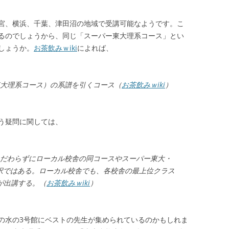
宮、横浜、千葉、津田沼の地域で受講可能なようです。こ
るのでしょうから、同じ「スーパー東大理系コース」とい
しょうか。
お茶飲みｗiki
によれば、
東大理系コース）の系譜を引くコース（
お茶飲みｗiki
）
う疑問に関しては、
こだわらずにローカル校舎の同コースやスーパー東大・
択ではある。ローカル校舎でも、各校舎の最上位クラス
が出講する。（
お茶飲みｗiki
）
の水の3号館にベストの先生が集められているのかもしれま