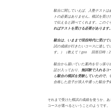
駿台に関していえば、入塾テストは
トの必要はありません。模試を受け
で伝えると調べてくれます。このぐ
ればテストを受ける必要があります
駿台は、いままで現役時代に受けて
試の成績が行きたいコースに達して
す。）（教えて！goo 回答日時：2016
駿台から届いていた案内を引っ張り
証が入っており、
無試験で入れるコ
も
駿台の模試を受験していたので、
合格した息子が浪人中通った駿台予備校体
それまで受けた模試の成績を使うか、あ
コースが選べるということのようです。