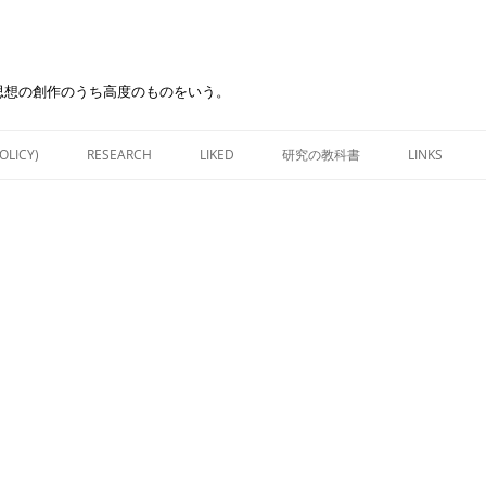
思想の創作のうち高度のものをいう。
Skip
to
OLICY)
RESEARCH
LIKED
研究の教科書
LINKS
content