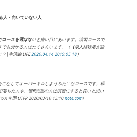
る人・向いていない人
でコースを選ばないと
痛い目にあいます。演習コースで
スでも受かる人はたくさんいます。（【浪人経験者が語
|生活編 LIFE
2020.04.14 2019.05.18
）
をこなしてオーバーキルしようみたいなコースです。模
で落ちた人や、理Ⅲ志望の人は演習にすると良いと思い
 UTFR 2020/03/10 15:10
note.com
)