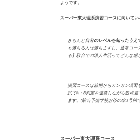
ようです。
スーパー東大理系演習コースに向いてい
きちんと
自分のレベルを知ったうえ
も落ちる人は落ちますし、通常コー
る】駿台での浪人生活ってどんな感じ？
演習コースは前期からガンガン演習
試でA・B判定を連発しながら数点差
ます。(駿台予備学校お茶の水3号館での1年間
スーパー東大理系コース