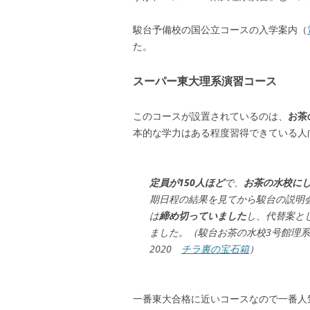
駿台予備校の国公立コースの入学案内（
た。
スーパー東大理系演習コース
このコースが設置されているのは、
お茶
本的な学力はある程度習得できている人
定員が150人ほど
で、
お茶の水校に
期日程の結果を見てから駿台の説明
は
締め切っていました
し、代替案と
ました。（駿台お茶の水校3号館理系コースな
2020
チラ裏の宝石箱
）
一番東大合格に近いコースなので一番人