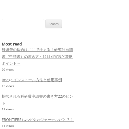
Search
for:
Most read
科研費の採否はここで決まる！研究計画調
書（申請書）の書き方～項目別実践的攻略
ポイント～
20 views
ImageJインストール方法と使用事例
12 views
採択される科研費申請書の書き方22のヒン
ト
11 views
FRONTIERSもハゲタカジャーナルだと？！
11 views