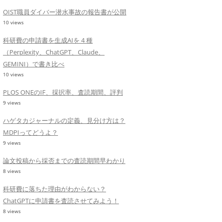
OIST職員ダイバー潜水事故の報告書が公開
10 views
科研費の申請書を生成AIを４種
（Perplexity、ChatGPT、Claude、
GEMINI）で書き比べ
10 views
PLOS ONEのIF、採択率、査読期間、評判
9 views
ハゲタカジャーナルの定義、見分け方は？
MDPIってどうよ？
9 views
論文投稿から採否までの査読期間早わかり
8 views
科研費に落ちた理由がわからない？
ChatGPTに申請書を査読させてみよう！
8 views