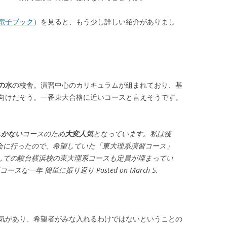
電子ブック
）を見ると、もう少し詳しい紹介がありまし
の水
の校舎。演習中心のカリキュラムが組まれており、基
向けだそう。一番東大合格に近いコースと言えそうです。
しかない
コースのため
大変人気
となっています。私は後
会に行ったので、希望していた「東大理系演習コース」
しての駿台横浜校の東大理系コースも定員が埋まってい
一年 簡単に振り返り Posted on March 5,
気があり、希望者がみな入れるわけではないということの