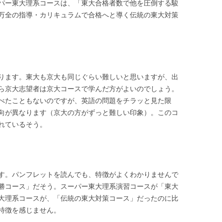
パー東大理系コースは、「東大合格者数で他を圧倒する駿
万全の指導・カリキュラムで合格へと導く伝統の東大対策
ります。東大も京大も同じぐらい難しいと思いますが、出
ら京大志望者は京大コースで学んだ方がよいのでしょう。
べたこともないのですが、英語の問題をチラッと見た限
向が異なります（京大の方がずっと難しい印象）。このコ
れているそう。
す。パンフレットを読んでも、特徴がよくわかりませんで
勝コース」だそう。スーパー東大理系演習コースが「東大
大理系コースが、「伝統の東大対策コース」だったのに比
特徴を感じません。