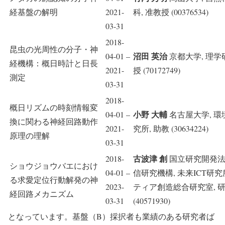
経基盤の解明
2021-
科, 准教授 (00376534)
03-31
2018-
昆虫の光周性の分子・神
沼田 英治
04-01 –
京都大学, 理学
経機構：概日時計と日長
2021-
授 (70172749)
測定
03-31
2018-
概日リズムの時刻情報変
小野 大輔
04-01 –
名古屋大学, 環
換に関わる神経回路動作
2021-
究所, 助教 (30634224)
原理の理解
03-31
古波津 創
2018-
国立研究開発法
ショウジョウバエにおけ
04-01 –
信研究機構, 未来ICT研
る求愛定位行動解発の神
2023-
ティア創造総合研究室, 
経回路メカニズム
03-31
(40571930)
となっています。基盤（B）採択者も業績のある研究者ば