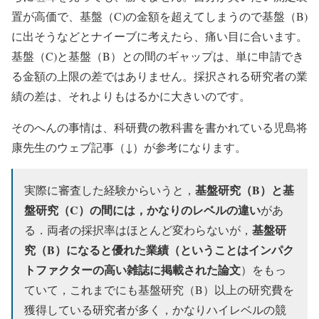
置が高価で、基盤（C)の金額を超えてしまうので基盤（B)
に出そうなどとナイーブに考えたら、痛い目に合います。
基盤（C)と基盤（B）との間のギャップは、単に申請でき
る金額の上限の差ではありません。採択される研究者の業
績の差は、それよりもはるかに大きいのです。
そのへんの事情は、科研費の教科書を書かれている児島将
康先生のウェブ記事（↓）が参考になります。
基盤研究（B）と基
実際に審査した経験からいうと，
盤研究（C）の間には，かなりのレベルの違い
があ
基盤研
る．両者の採択率はほとんど変わらないが，
究（B）になると優れた業績（ということはインパク
トファクターの高い雑誌に掲載された論文
）をもっ
ていて，これまでにも基盤研究（B）以上の研究費を
獲得している研究者が多く，かなりハイレベルの競