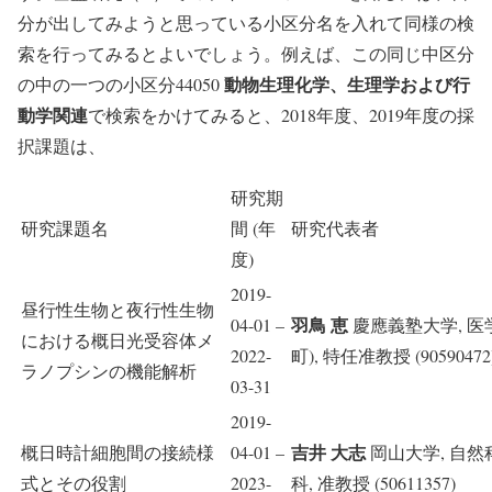
分が出してみようと思っている小区分名を入れて同様の検
索を行ってみるとよいでしょう。例えば、この同じ中区分
動物生理化学、生理学および行
の中の一つの小区分44050
動学関連
で検索をかけてみると、2018年度、2019年度の採
択課題は、
研究期
研究課題名
間 (年
研究代表者
度)
2019-
昼行性生物と夜行性生物
羽鳥 恵
04-01 –
慶應義塾大学, 医
における概日光受容体メ
2022-
町), 特任准教授 (90590472
ラノプシンの機能解析
03-31
2019-
吉井 大志
概日時計細胞間の接続様
04-01 –
岡山大学, 自然
式とその役割
2023-
科, 准教授 (50611357)