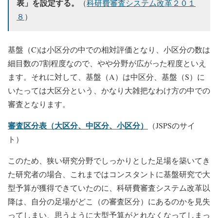
表」を設定する。
（
科研費審査システム改革２０１
８
）
基盤（C)は小区分の中での相対評価となり、小区分の数は
細目数の7割程度なので、やや分野が広がった程度といえ
ます。それに対して、基盤（A）は中区分、基盤（S）に
いたっては大区分という、かなり大雑把なわけ方の中での
審査となります。
審査区分表（大区分、中区分、小区分）
（JSPSのサイ
ト）
このため、狭い研究分野でしっかりとした足場を築いてき
た研究者の場合、これまではコンスタントに基盤研究で大
型予算が獲得できていたのに、科研費審査システム改革以
降は、自分の足場がどこ（の審査区分）にあるのかを見失
ってしまい、思うように大型予算がとれなくなってしまっ