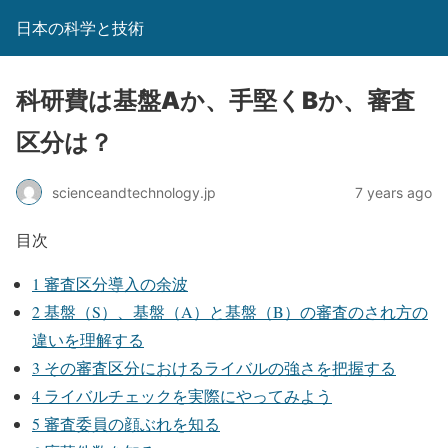
日本の科学と技術
科研費は基盤Aか、手堅くBか、審査
区分は？
scienceandtechnology.jp
7 years ago
目次
1
審査区分導入の余波
2
基盤（S）、基盤（A）と基盤（B）の審査のされ方の
違いを理解する
3
その審査区分におけるライバルの強さを把握する
4
ライバルチェックを実際にやってみよう
5
審査委員の顔ぶれを知る