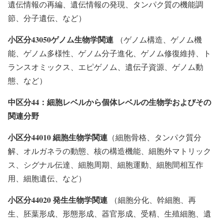
遺伝情報の再編、遺伝情報の発現、タンパク質の機能調
節、分子遺伝、など）
小区分43050ゲノム生物学関連
（ゲノム構造、ゲノム機
能、ゲノム多様性、ゲノム分子進化、ゲノム修復維持、ト
ランスオミックス、エピゲノム、遺伝子資源、ゲノム動
態、など）
中区分44：細胞レベルから個体レベルの生物学およびその
関連分野
小区分44010 細胞生物学関連
（細胞骨格、タンパク質分
解、オルガネラの動態、核の構造機能、細胞外マトリック
ス、シグナル伝達、細胞周期、細胞運動、細胞間相互作
用、細胞遺伝、など）
小区分44020 発生生物学関連
（細胞分化、幹細胞、再
生、胚葉形成、形態形成、器官形成、受精、生殖細胞、遺