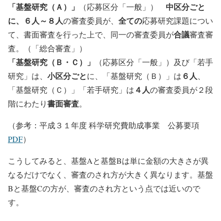
「基盤研究（Ａ）」
中区分ごと
（応募区分「一般」）
に、６人～８人
全ての
の審査委員が、
応募研究課題につい
合議
て、書面審査を行った上で、同一の審査委員が
審査審
査。（「総合審査」）
「基盤研究（Ｂ・Ｃ）」
（応募区分「一般」）及び「若手
小区分ごと
６人
研究」は、
に、「基盤研究（Ｂ）」は
、
４人
「基盤研究（Ｃ）」「若手研究」は
の審査委員が２段
書面審査
階にわたり
。
（参考：平成３１年度 科学研究費助成事業 公募要項
PDF
）
こうしてみると、基盤Aと基盤Bは単に金額の大きさが異
なるだけでなく、審査のされ方が大きく異なります。基盤
Bと基盤Cの方が、審査のされ方という点では近いので
す。