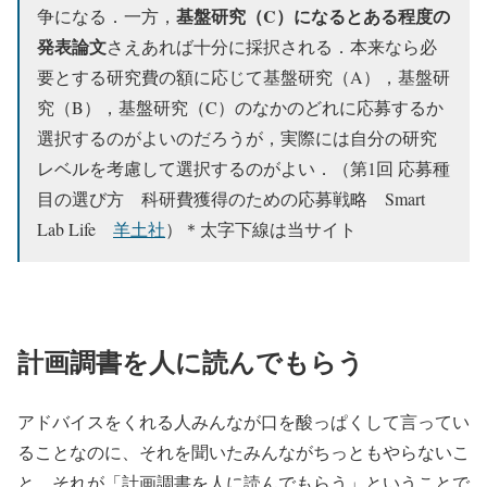
基盤研究（C）になるとある程度の
争になる．一方，
発表論文
さえあれば十分に採択される．
本来なら必
要とする研究費の額に応じて基盤研究（A），基盤研
究（B），基盤研究（C）のなかのどれに応募するか
選択するのがよいのだろうが，実際には自分の研究
レベルを考慮して選択
するのがよい．（第1回 応募種
目の選び方 科研費獲得のための応募戦略 Smart
Lab Life
羊土社
）＊太字下線は当サイト
計画調書を人に読んでもらう
アドバイスをくれる人みんなが口を酸っぱくして言ってい
ることなのに、それを聞いたみんながちっともやらないこ
と、それが「計画調書を人に読んでもらう」ということで