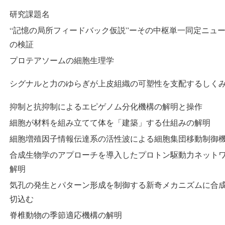
研究課題名
“記憶の局所フィードバック仮説”ーその中枢単一同定ニュ
の検証
プロテアソームの細胞生理学
シグナルと力のゆらぎが上皮組織の可塑性を支配するしく
抑制と抗抑制によるエピゲノム分化機構の解明と操作
細胞が材料を組み立てて体を「建築」する仕組みの解明
細胞増殖因子情報伝達系の活性波による細胞集団移動制御
合成生物学のアプローチを導入したプロトン駆動力ネット
解明
気孔の発生とパターン形成を制御する新奇メカニズムに合
切込む
脊椎動物の季節適応機構の解明