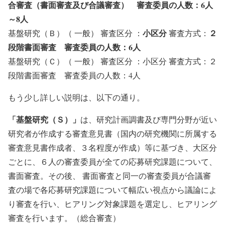
合審査（書面審査及び合議審査） 審査委員の人数：6人
～8人
小区分
２
基盤研究（Ｂ）（ 一般） 審査区分 ：
審査方式：
段階書面審査 審査委員の人数：6人
基盤研究（Ｃ）（ 一般） 審査区分 ：小区分 審査方式：２
段階書面審査 審査委員の人数：4人
もう少し詳しい説明は、以下の通り。
「基盤研究（Ｓ）」
は、研究計画調書及び専門分野が近い
研究者が作成する審査意見書（国内の研究機関に所属する
審査意見書作成者、３名程度が作成）等に基づき、大区分
ごとに、６人の審査委員が全ての応募研究課題について、
書面審査。その後、 書面審査と同一の審査委員が合議審
査の場で各応募研究課題について幅広い視点から議論によ
り審査を行い、ヒアリング対象課題を選定し、ヒアリング
審査を行います。（総合審査）