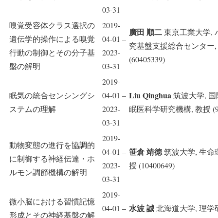
03-31
嗅覚受容体クラス選択の
2019-
廣田 順二
東京工業大学, 
遺伝学的操作による嗅覚
04-01 –
究基盤支援総合センター,
行動の制御とその分子基
2023-
(60405339)
盤の解明
03-31
2019-
Liu Qinghua
眠気の統合センシングシ
04-01 –
筑波大学, 
ステムの理解
2023-
眠医科学研究機構, 教授 (907
03-31
2019-
動物変態の進行を協調的
笹倉 靖徳
04-01 –
筑波大学, 生命
に制御する神経伝達・ホ
2023-
授 (10400649)
ルモン調節機構の解明
03-31
2019-
微小脳における習慣記憶
水波 誠
04-01 –
北海道大学, 理学研
形成とその神経基盤の解