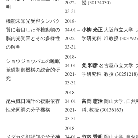
2022-
授 (30174030)
明
03-31
機能未知光受容タンパク
2018-
小柳 光正
質に着目した脊椎動物の
04-01 –
大阪市立大学, 
脳内光受容とその多様性
2022-
学研究科, 准教授 (3037927
の解明
03-31
2018-
ショウジョウバエの睡眠
粂 和彦
04-01 –
名古屋市立大学, 
覚醒制御機構の総合的研
2021-
学研究科, 教授 (30251218)
究
03-31
2018-
富岡 憲治
昆虫概日時計の複眼依存
04-01 –
岡山大学, 自然
性光同調の分子機構
2021-
科, 教授 (30136163)
03-31
2018-
竹内 秀明
メダカの顔認知の分子神
04-01 –
岡山大学, 自然