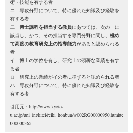
術・技能を有する者
ニ
専攻分野について、特に優れた知識及び経験を
有する者
博士課程を担当する教員
二
にあつては、次の一に
極め
該当し、かつ、その担当する専門分野に関し、
て高度の教育研究上の指導能力
があると認められる
者
イ
博士の学位を有し、研究上の顕著な業績を有す
る者
ロ
研究上の業績がイの者に準ずると認められる者
ハ
専攻分野について、特に優れた知識及び経験を
有する者
引用元：http://www.kyoto-
u.ac.jp/uni_int/kitei/reiki_honbun/w002RG00000950.html#e
000000365