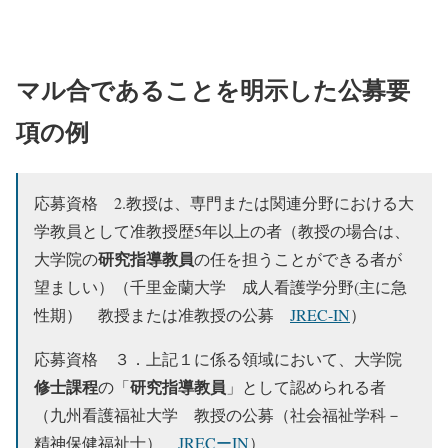
マル合であることを明示した公募要
項の例
応募資格 2.教授は、専門または関連分野における大
学教員として准教授歴5年以上の者（教授の場合は、
研究指導教員
大学院の
の任を担うことができる者が
望ましい）（千里金蘭大学 成人看護学分野(主に急
性期） 教授または准教授の公募
JREC-IN
）
応募資格 ３．上記１に係る領域において、大学院
修士課程
研究指導教員
の「
」として認められる者
（九州看護福祉大学 教授の公募（社会福祉学科－
精神保健福祉士）
JRECーIN
）