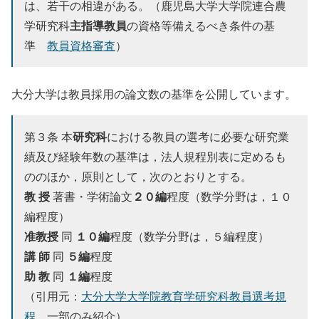
は、若干の相違がある。（鹿児島大学大学院連合農
主指導教員
学研究科
の資格等備えるべき条件の基
準
教員資格審査
）
大分大学は教員採用の論文数の基準を公開しています。
研究科
第３条 本
における教員の選考に必要な研究業
績及び経験年数の基準は，法人規程別表に定めるも
ののほか，原則として，次のとおりとする。
教 授
２０編
著書・学術論文
程度（数学分野は，１０
編程度）
准教授
１０編
同
程度（数学分野は，５編程度）
講 師
５編
同
程度
助 教
１編
同
程度
（引用元：
大分大学大学院教育学研究科教員選考規
程
一部のみ紹介）