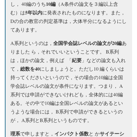
10編
し， 40編のうち
（A条件の論文を３編以上含
5年以内
む）は
に発表されたものになります。また，
Dの合の教官の判定基準は，大体半分になるようにし
てあります。
全国学会誌レベルの論文が20編
A系列というのは，
あ
りました ら，それでいいということです。 B系列
紀要
は，ほかの論文，例えば 「
」などの論文も入れ
総数を40
て，
にしましょうと。ただし10 編くらいは
持ってくださいというので，その場合の10編は全国
学会誌レベルの論文が条件になります。つまり， A
系列では申請ができないけれども，全体的には40編
ある。その中で10編は全国レベルの論文があるとい
うような場合には， B系列で申請ができるというの
が， A系列とB系列というものです。
理系
インパクト係数
サイテーシ
で申しますと，
と か