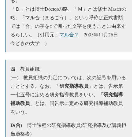
る。
「Ｄ」とは博士Doctorの略、「Ｍ」とは修士 Masterの
略。「マル合（まるごう）」という呼称は正式書類
では「合」の字を○で囲った文字を使うことに由来す
るらしい。（引用元：
マル合？
2005年11月26日
今どきの大学 ）
四 教員組織
(一) 教員組織の判定については、次の記号を用いる
研究指導教員
こととする。なお、「
」とは、告示第
研究指導
一七五号に定める研究指導教員をいい、「
補助教員
」とは、同告示に定める研究指導補助教員
をいう。
D(合)
博士課程の研究指導教員(研究指導及び講義担
当適格者)