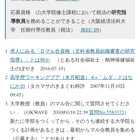
研究指
応募資格 (2)大学院修士課程において税法の
導教員
を務めることができること（大阪経済法科大
学 任期付専任教員（税法）
JREC-IN
)
求人にみる「Ｄマル合資格（文科省教員組織審査の研究
指導）」とは何か
（とある社会福祉士・精神保健福祉
士のぼやき 2016-07-19）
高学歴ワーキングプア（水月昭道）４=「ムダ」とはな
にか20
（タカマサのきまぐれ時評 2007年11月10日
09:45）
大学教授（教員）のマル合に関して質問させてくださ
い． （OKWAVE 2010/01/10 22:39
質問No.5583372
）
新たに学部をつくってから，そのうち連続する大学院も
つくる計画があるときは，最初からマル合教員を集める
（公募する）ことがあります。