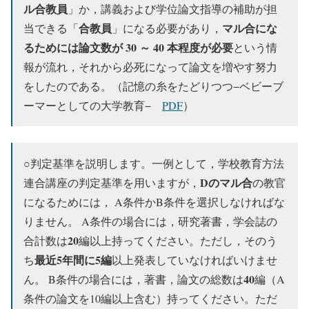
ル合教員
」か，講義および学位論文指導の補助が担
合教員
マル合にな
当できる「
」になる必要があり，
るためには論文数が 30 ～ 40 本程度が必要
という情
報が流れ，それから必死になって論文を増やす努力
をしたのである。（記憶の糸をたどりつつ−ベビーブ
ーマーとしての大学教育−
PDF
）
○判定基準を説明します。一例として，学校教育方法
Dのマル合
連合講座の判定基準を用いますが，
の教官
になるためには， A条件かB条件を選択しなければな
りません。 A条件の場合には，研究著書，学会誌の
20
合計数は
編以上持ってください。ただし，そのう
最近5年間に5編
ち
以上発表していなければいけませ
40
ん。 B条件の場合には，著書，論文の総数は
編（A
条件の論文を10編以上含む）持ってください。ただ