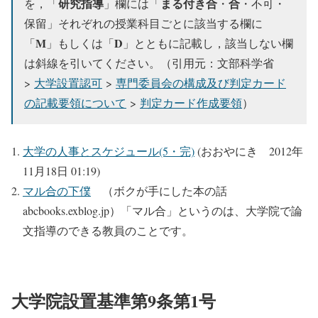
研究指導
まる付き合
合
を，「
」欄には「
・
・不可・
保留」それぞれの授業科目ごとに該当する欄に
M
D
「
」もしくは「
」とともに記載し，該当しない欄
は斜線を引いてください。（引用元：文部科学省
>
大学設置認可
>
専門委員会の構成及び判定カード
の記載要領について
>
判定カード作成要領
）
大学の人事とスケジュール(5・完)
(おおやにき 2012年
11月18日 01:19)
マル合の下僕
（ボクが手にした本の話
abcbooks.exblog.jp）「マル合」というのは、大学院で論
文指導のできる教員のことです。
大学院設置基準第9条第1号