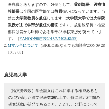
薬剤部長
医療情
医療職とありますので、好例として、
、
報部長
教員
は全国の医学部では
扱いになっています。当
大学院教員を兼任
大学院大学では大学院
然に
してます（
教授が主で学部が兼任の構図
です）。放射線部長・検査
部長は昔から医師である学部/大学院教授が努めていま
す。（
YAHOO!知恵袋2013/5/24
08:58:35
）
Mマル合について
（BIGLOBEなんでも相談室2006-09-28
10:37:03）
鹿児島大学
（論文発表数）学会誌又はこれに準ずる権威あるも
20
のに投稿した論文発表数
以上で、特に最近5年間の
研究活動が活発であること。ただし、分野によって