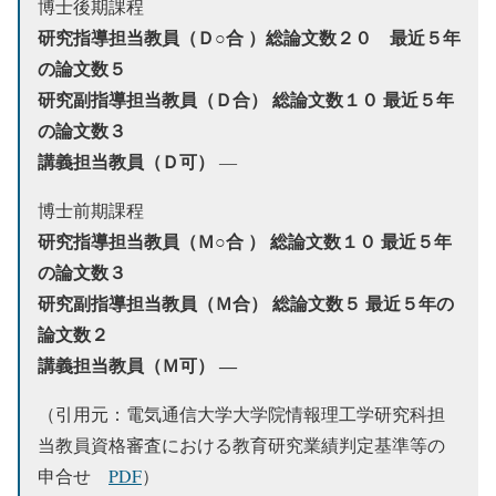
博士後期課程
研究指導担当教員（Ｄ○合 ）総論文数２０
最近５年
の論文数５
研究副指導担当教員（Ｄ合）
総論文数１０
最近５年
の論文数３
講義担当教員（Ｄ可）
―
博士前期課程
研究指導担当教員（Ｍ○合 ）
総論文数１０
最近５年
の論文数３
研究副指導担当教員（Ｍ合） 総論文数５
最近５年の
論文数２
講義担当教員（Ｍ可） ―
（引用元：電気通信大学大学院情報理工学研究科担
当教員資格審査における教育研究業績判定基準等の
申合せ
PDF
）