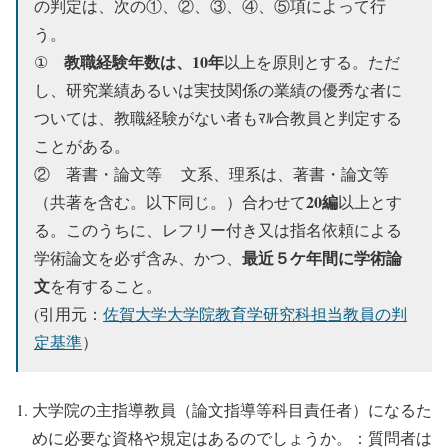
の判定は、次の①、②、③、④、⑤項によって行
う。
教職経験年数は、10年
①
以上を原則とする。ただ
し、研究業績あるいは実技関係の業績の優秀な者に
ついては、教職経験がない者もﾏﾙ合教員と判定する
ことがある。
② 著書・論文等 文系、理系は、著書・論文等
20編
（共著を含む。以下同じ。）合わせて
以上とす
る。このうちに、レフリー付き又は指名依頼による
最近５ケ年間に学術論
学術論文を必ず含み、かつ、
文
を有すること。
(引用元：
佐賀大学大学院教育学研究科担当教員の判
定基準
）
大学院の主指導教員（論文指導等科目責任者）になるた
めに必要な資格や規定はあるのでしょうか。：質問者は