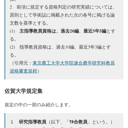
2 前項に規定する資格判定の研究実績については、
原則として学術誌に掲載された次の各号に掲げる論
文数を基準とする。
主指導教員資格は、過去20編
最近5年5編
(1)
、
とす
る。
(2) 指導教員資格は、過去10編、最近5年3編とす
る。
（引用元：
東京農工大学大学院連合農学研究科教員
資格審査規程
）
佐賀大学規定集
規定の中の一部のみ紹介します。
研究指導教員
ﾏﾙ合教員
１
（以下、「
」という。）