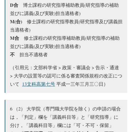
D合
博士課程の研究指導補助教員(研究指導の補助
並びに講義(及び実験)担当適格者)
M(合)
修士課程の研究指導教員(研究指導及び講義担
当適格者)
M合
修士課程の研究指導補助教員(研究指導の補助
並びに講義(及び実験)担当適格者)
不
担当不適格者
（引用元：文部科学省 > 政策・審議会 > 告示・通達
> 大学の設置等の認可に係る審査関係規程の改正につ
いて
13文科高第七号
平成一三年三月三〇日）
6 （2） 大学院（専門職大学院を除く）の申請の場合
は，「判定」欄を「講義科目等」と「研究指導」に
分け，「講義科目等」欄には「可・不可・保留」