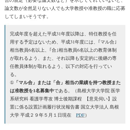
論文数が全然足りない人でも大学教授や准教授の職に応募
してしまいそうです。
完成年度を超えた平成31年度以降は、特任教授を任
用する予定はないため、平成31年度には、｢マル合｣
相当教員6名以上、｢合｣相当教員6名以上の教育体制
が取れるよう、また、それ以降も安定的に後継の専
任教員体制が取れるよう、以下の対応を行ってい
る。
「マル合」または「合」相当の業績を持つ教授また
①
は准教授を1名募集中
である。（島根大学大学院 医学
系研究科 看護学専攻 博士後期課程 【意見伺い】設
置に係る設置計画履行状況報告書 国立大学法人 島根
大学 平成２９年５月１日現在
PDF
）