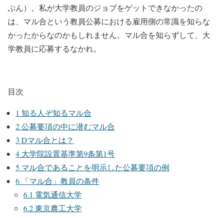
ぶん）。私が大学教員のジョブをゲットできなかったの
は、マル合という教員公募における雇用側の常識を知らな
かったからなのかもしれません。マル合を知らずして、大
学教員に応募するなかれ。
目次
1
知る人ぞ知るマル合
2
公募要項の中に潜むマル合
3
Dマル合とは？
4
大学院設置基準第9条第1号
5
マル合であることを明示した公募要項の例
6
「マル合」教員の条件
6.1
電気通信大学
6.2
東京農工大学