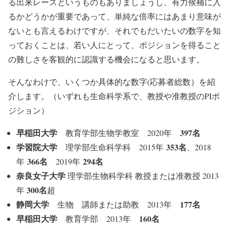
る出来レースというものもありましょうし、有力候補に入
るかどうかが重要であって、単純な倍率にはあまり意味が
ないとも言えるわけですが、それでもだいたいの数字を知
っておくことは、若い人にとって、ポジションを得ること
の難しさを客観的に認識する機会になると思います。
そんなわけで、いくつか具体的な数字(応募者総数）を紹
介します。（いずれも生命科学系で、教授や准教授のPIポ
ジション）
早稲田大学
397名
教育学部生物学教室 2020年
学習院大学
353名
理学部生命科学科 2015年
、2018
366名
294名
年
2019年
奈良女子大学
理学部生物科学科 教授または准教授 2013
300名
年
超
静岡大学
177名
生物 講師または助教 2013年
早稲田大学
160名
教育学部 2013年