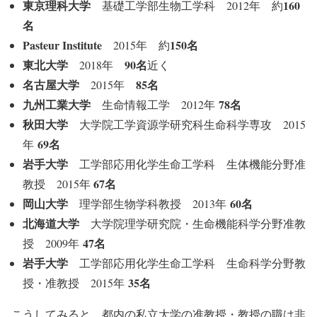
東京理科大学
160
基礎工学部生物工学科 2012年 約
名
Pasteur Institute
150名
2015年 約
東北大学
90名
2018年
近く
名古屋大学
85名
2015年
九州工業大学
78名
生命情報工学 2012年
秋田大学
大学院工学資源学研究科生命科学専攻 2015
69名
年
岩手大学
工学部応用化学生命工学科 生体機能分野准
67名
教授 2015年
岡山大学
60名
理学部生物学科教授 2013年
北海道大学
大学院理学研究院・生命機能科学分野准教
47名
授 2009年
岩手大学
工学部応用化学生命工学科 生命科学分野教
35名
授・准教授 2015年
こうしてみると、都内の私立大学の准教授・教授の職は非