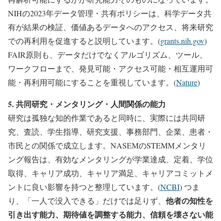
NIHの2023年データ管理・共有ポリシーは、科学データ共
有が結果の検証、価値あるデータへのアクセス、将来研究
での再利用を促進すると説明しています。(
grants.nih.gov
)
FAIR原則も、データだけでなくアルゴリズム、ツール、
ワークフローまで、発見可能・アクセス可能・相互運用可
能・再利用可能にすることを重視しています。(
Nature
)
5. 共同研究・メンタリング・人間関係の能力
研究は孤独な知的作業であると同時に、実際には共同研
究、査読、学生指導、研究支援、事務部門、企業、患者・
市民との関係で成立します。NASEMのSTEMMメンタリ
ング報告は、有効なメンタリングが学業達成、定着、学位
取得、キャリア成功、キャリア満足、キャリアコミットメ
ントに良い影響を持つと整理しています。(
NCBI
) つま
他者の知性を
り、「一人で没入できる」だけでは足りず、
引き出す能力、期待値を調整する能力、信頼を壊さない能