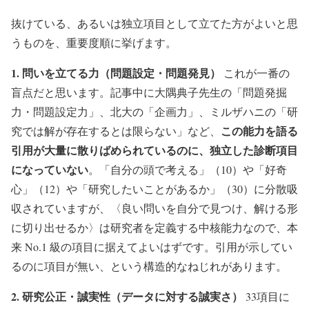
抜けている、あるいは独立項目として立てた方がよいと思
うものを、重要度順に挙げます。
1. 問いを立てる力（問題設定・問題発見）
これが一番の
盲点だと思います。記事中に大隅典子先生の「問題発掘
力・問題設定力」、北大の「企画力」、ミルザハニの「研
この能力を語る
究では解が存在するとは限らない」など、
引用が大量に散りばめられているのに、独立した診断項目
になっていない
。「自分の頭で考える」（10）や「好奇
心」（12）や「研究したいことがあるか」（30）に分散吸
収されていますが、〈良い問いを自分で見つけ、解ける形
に切り出せるか〉は研究者を定義する中核能力なので、本
来 No.1 級の項目に据えてよいはずです。引用が示してい
るのに項目が無い、という構造的なねじれがあります。
2. 研究公正・誠実性（データに対する誠実さ）
33項目に