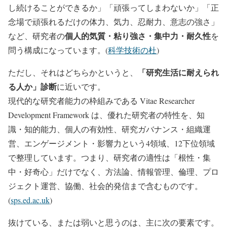
し続けることができるか」「頑張ってしまわないか」「正
念場で頑張れるだけの体力、気力、忍耐力、意志の強さ」
個人的気質・粘り強さ・集中力・耐久性
など、研究者の
を
問う構成になっています。(
科学技術の杜
)
「研究生活に耐えられ
ただし、それはどちらかというと、
る人か」診断
に近いです。
現代的な研究者能力の枠組みである Vitae Researcher
Development Framework は、優れた研究者の特性を、知
識・知的能力、個人の有効性、研究ガバナンス・組織運
営、エンゲージメント・影響力という4領域、12下位領域
で整理しています。つまり、研究者の適性は「根性・集
中・好奇心」だけでなく、方法論、情報管理、倫理、プロ
ジェクト運営、協働、社会的発信まで含むものです。
(
sps.ed.ac.uk
)
抜けている、または弱いと思うのは、主に次の要素です。