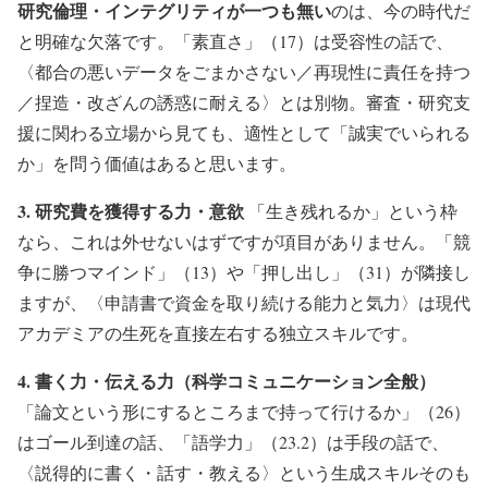
研究倫理・インテグリティが一つも無い
のは、今の時代だ
と明確な欠落です。「素直さ」（17）は受容性の話で、
〈都合の悪いデータをごまかさない／再現性に責任を持つ
／捏造・改ざんの誘惑に耐える〉とは別物。審査・研究支
援に関わる立場から見ても、適性として「誠実でいられる
か」を問う価値はあると思います。
3. 研究費を獲得する力・意欲
「生き残れるか」という枠
なら、これは外せないはずですが項目がありません。「競
争に勝つマインド」（13）や「押し出し」（31）が隣接し
ますが、〈申請書で資金を取り続ける能力と気力〉は現代
アカデミアの生死を直接左右する独立スキルです。
4. 書く力・伝える力（科学コミュニケーション全般）
「論文という形にするところまで持って行けるか」（26）
はゴール到達の話、「語学力」（23.2）は手段の話で、
〈説得的に書く・話す・教える〉という生成スキルそのも