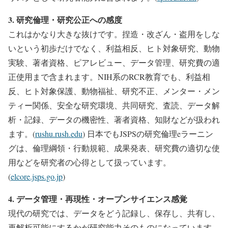
3. 研究倫理・研究公正への感度
これはかなり大きな抜けです。捏造・改ざん・盗用をしな
いという初歩だけでなく、利益相反、ヒト対象研究、動物
実験、著者資格、ピアレビュー、データ管理、研究費の適
正使用まで含まれます。NIH系のRCR教育でも、利益相
反、ヒト対象保護、動物福祉、研究不正、メンター・メン
ティー関係、安全な研究環境、共同研究、査読、データ解
析・記録、データの機密性、著者資格、知財などが扱われ
ます。(
rushu.rush.edu
) 日本でもJSPSの研究倫理eラーニン
グは、倫理綱領・行動規範、成果発表、研究費の適切な使
用などを研究者の心得として扱っています。
(
elcore.jsps.go.jp
)
4. データ管理・再現性・オープンサイエンス感覚
現代の研究では、データをどう記録し、保存し、共有し、
再解析可能にするかが研究能力そのものになっています。