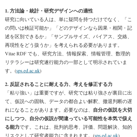
1. 方法論・統計・研究デザインへの適性
研究に向いている人は、単に疑問を持つだけでなく、「こ
の問いは検証可能か」「どのデザインなら因果・相関・記
述を区別できるか」「サンプルサイズ、バイアス、交絡、
再現性をどう扱うか」を考えられる必要があります。
Vitae RDF でも、研究方法、情報探索、情報管理、数理的
リテラシーは研究遂行能力の一部として明示されていま
す。(
sps.ed.ac.uk
)
2. 反証されることに耐える力、考えを修正する力
「粘り強い」は重要ですが、研究では粘り強さが裏目に出
て、仮説への固執、データの都合よい解釈、撤退判断の遅
自分の仮説を大切
れになることがあります。必要なのは、
にしつつ、自分の仮説が間違っている可能性を本気で扱え
る能力
です。これは、批判的思考、評価、問題解決、知的
リスクとして研究者能力に含まれます。(
sps.ed.ac.uk
)