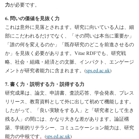
力
が必要です。
6. 問いの価値を見抜く力
これは意外に見落とされます。研究に向いている人は、細
部にこだわれるだけでなく、「その問いは本当に重要か」
「誰の何を変えるのか」「既存研究のどこを前進させるの
か」を見抜く必要があります。Vitae RDFでも、研究戦
略、社会・組織・経済との文脈、インパクト、エンゲージ
メントが研究者能力に含まれます。(
sps.ed.ac.uk
)
7. 書く力・説明する力・説得する力
研究成果は、論文、申請書、査読応答、学会発表、プレス
リリース、教育資料として外に出して初めて機能します。
したがって、「良い実験をする人」と「研究者として生き
残る人」の間には、かなり大きな差があります。論証構
築、学術的リテラシー、コミュニケーション能力は、研究
能力の中核です。(
sps.ed.ac.uk
)