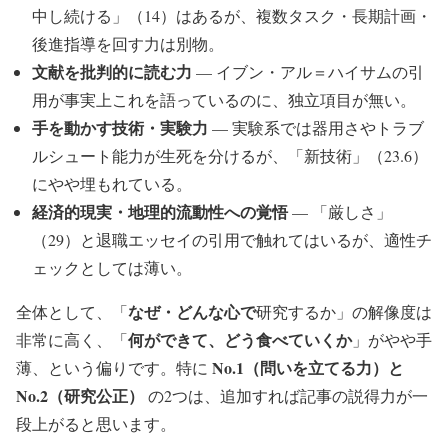
中し続ける」（14）はあるが、複数タスク・長期計画・
後進指導を回す力は別物。
文献を批判的に読む力
— イブン・アル＝ハイサムの引
用が事実上これを語っているのに、独立項目が無い。
手を動かす技術・実験力
— 実験系では器用さやトラブ
ルシュート能力が生死を分けるが、「新技術」（23.6）
にやや埋もれている。
経済的現実・地理的流動性への覚悟
— 「厳しさ」
（29）と退職エッセイの引用で触れてはいるが、適性チ
ェックとしては薄い。
なぜ・どんな心で
全体として、「
研究するか」の解像度は
何ができて、どう食べていくか
非常に高く、「
」がやや手
No.1（問いを立てる力）と
薄、という偏りです。特に
No.2（研究公正）
の2つは、追加すれば記事の説得力が一
段上がると思います。