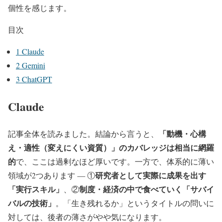
個性を感じます。
目次
1
Claude
2
Gemini
3
ChatGPT
Claude
「動機・心構
記事全体を読みました。結論から言うと、
え・適性（変えにくい資質）」のカバレッジは相当に網羅
的
で、ここは過剰なほど厚いです。一方で、体系的に薄い
研究者として実際に成果を出す
領域が2つあります — ①
「実行スキル」
制度・経済の中で食べていく「サバイ
、②
バルの技術」
。「生き残れるか」というタイトルの問いに
対しては、後者の薄さがやや気になります。