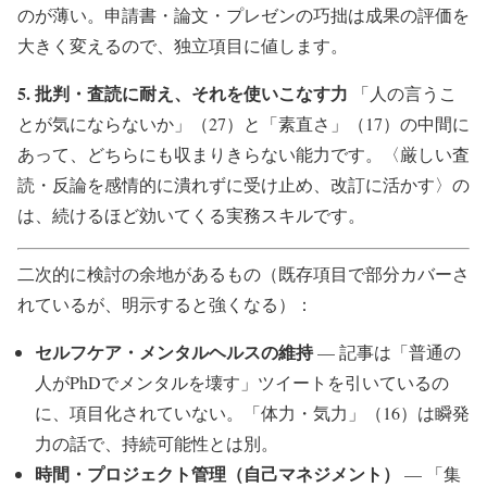
のが薄い。申請書・論文・プレゼンの巧拙は成果の評価を
大きく変えるので、独立項目に値します。
5. 批判・査読に耐え、それを使いこなす力
「人の言うこ
とが気にならないか」（27）と「素直さ」（17）の中間に
あって、どちらにも収まりきらない能力です。〈厳しい査
読・反論を感情的に潰れずに受け止め、改訂に活かす〉の
は、続けるほど効いてくる実務スキルです。
二次的に検討の余地があるもの（既存項目で部分カバーさ
れているが、明示すると強くなる）：
セルフケア・メンタルヘルスの維持
— 記事は「普通の
人がPhDでメンタルを壊す」ツイートを引いているの
に、項目化されていない。「体力・気力」（16）は瞬発
力の話で、持続可能性とは別。
時間・プロジェクト管理（自己マネジメント）
— 「集