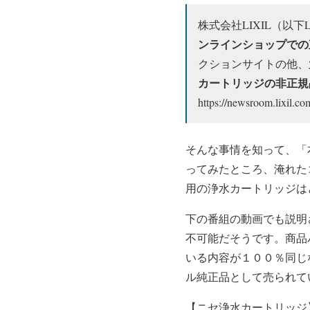
株式会社LIXIL（以下L
ンラインショップでの
クションサイトの他、
カートリッジの非正規
https://newsroom.lixil.c
そんな事情を知って、「
ってみたところ、淹れた
用の浄水カートリッジは
下の番組の動画でも説明
不可能だそうです。商品
いる内容が１００％同じ
ル純正品として売られて
【ニセ浄水カートリッジ