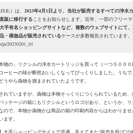
2023年4月1日より、当社が販売するすべての浄水カ
IXIL）は、
直販に移行する
ことをお知らせします。近年、一部のフリーマ
大手有名ショッピングサイトなど、複数のウェブサイトにて、
品・模倣品が販売されている
ケースが多数報告されています。
om/ja/20230201_01
本物の」リクシルの浄水カートリッジを買って（一つ５０００
コーヒーの味が断然おいしくなってびっくりしました。うちで
どうやら偽物を掴まされていたようです。
されていますが、偽物は本物そっくりにつくられているため、
パッケージの箱にもリクシルというロゴがあり、というか、リ
なので、本物か偽物かは商品の箱の印刷内容からはわかりませ
います。
】大手ショッピングサイトで流通…見えてきた“販売丸投げ”の