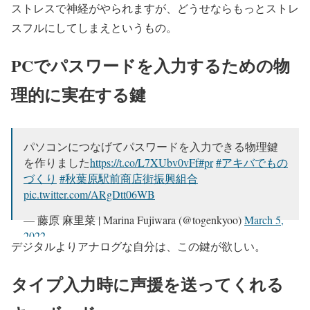
ストレスで神経がやられますが、どうせならもっとストレ
スフルにしてしまえというもの。
PCでパスワードを入力するための物
理的に実在する鍵
パソコンにつなげてパスワードを入力できる物理鍵
を作りました
https://t.co/L7XUbv0vFf
#pr
#アキバでもの
づくり
#秋葉原駅前商店街振興組合
pic.twitter.com/ARgDtt06WB
— 藤原 麻里菜 | Marina Fujiwara (@togenkyoo)
March 5,
2022
デジタルよりアナログな自分は、この鍵が欲しい。
タイプ入力時に声援を送ってくれる