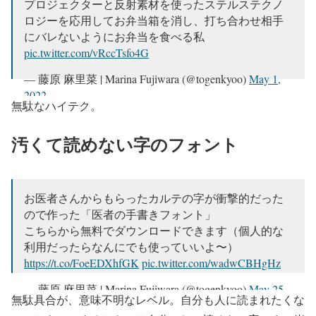
プロジェクターと反射素材を使ったステルステクノ
ロジーを応用してお弁当箱を消し、打ち合わせ相手
にバレないようにお弁当を食べる私
pic.twitter.com/vRccTsfo4G
— 藤原 麻里菜 | Marina Fujiwara (@togenkyoo)
May 1,
2022
無駄なハイテク。
汚くて読めない字のフォント
お医者さんからもらったカルテの字が衝撃的だった
ので作った「医者の手書きフォント」
こちらから無料でダウンロードできます（個人的な
利用だったらなんにでも使っていいよ〜）
https://t.co/FoeEDXhfGK
pic.twitter.com/wadwCBHgHz
— 藤原 麻里菜 | Marina Fujiwara (@togenkyoo)
May 25,
無駄具合が、意味不明なレベル。自分も人に読まれたくな
2022