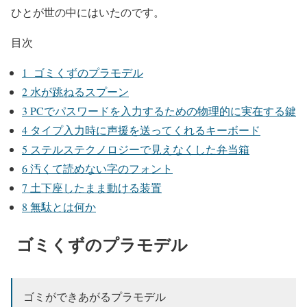
ひとが世の中にはいたのです。
目次
1
ゴミくずのプラモデル
2
水が跳ねるスプーン
3
PCでパスワードを入力するための物理的に実在する鍵
4
タイプ入力時に声援を送ってくれるキーボード
5
ステルステクノロジーで見えなくした弁当箱
6
汚くて読めない字のフォント
7
土下座したまま動ける装置
8
無駄とは何か
ゴミくずのプラモデル
ゴミができあがるプラモデル