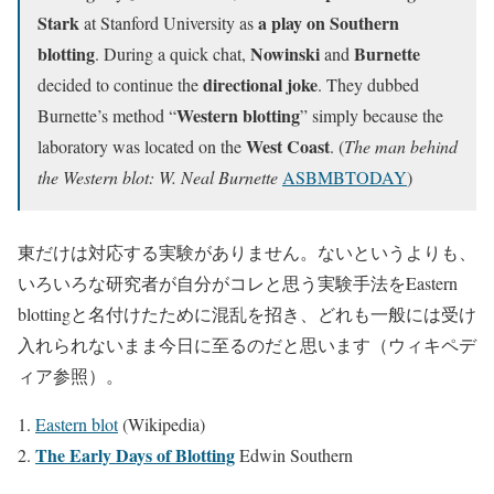
Stark
a play on Southern
at Stanford University as
blotting
Nowinski
Burnette
. During a quick chat,
and
directional joke
decided to continue the
. They dubbed
Western blotting
Burnette’s method “
” simply because the
West Coast
laboratory was located on the
. (
The man behind
the Western blot: W. Neal Burnette
ASBMBTODAY
)
東だけは対応する実験がありません。ないというよりも、
いろいろな研究者が自分がコレと思う実験手法をEastern
blottingと名付けたために混乱を招き、どれも一般には受け
入れられないまま今日に至るのだと思います（ウィキペデ
ィア参照）。
Eastern blot
(Wikipedia)
The Early Days of Blotting
Edwin Southern