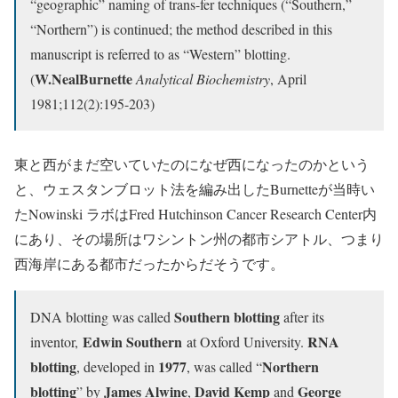
“geographic” naming of trans-fer techniques (“Southern,”
“Northern”) is continued; the method described in this
manuscript is referred to as “Western” blotting.
W.NealBurnette
(
Analytical Biochemistry
, April
1981;112(2):195-203)
東と西がまだ空いていたのになぜ西になったのかという
と、ウェスタンブロット法を編み出したBurnetteが当時い
たNowinski ラボはFred Hutchinson Cancer Research Center内
にあり、その場所はワシントン州の都市シアトル、つまり
西海岸にある都市だったからだそうです。
Southern blotting
DNA blotting was called
after its
Edwin Southern
RNA
inventor,
at Oxford University.
blotting
1977
Northern
, developed in
, was called “
blotting
James Alwine
David Kemp
George
” by
,
and