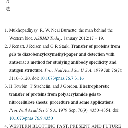
方
法
Mukhopadhyay, R. W. Neal Burnette: the man behind the
Western blot.
ASBMB Today,
January 2012:17 – 19.
Transfer of proteins from
J Renart, J Reiser, and G R Stark.
gels to diazobenzyloxymethyl-paper and detection with
antisera: a method for studying antibody specificity and
antigen structure.
Proc Natl Acad Sci U S A.
1979 Jul; 76(7):
3116–3120. doi:
10.1073/pnas.76.7.3116
Electrophoretic
H Towbin, T Staehelin, and J Gordon.
transfer of proteins from polyacrylamide gels to
nitrocellulose sheets: procedure and some applications.
Proc Natl Acad Sci U S A.
1979 Sep; 76(9): 4350–4354. doi:
10.1073/pnas.76.9.4350
WESTERN BLOTTING PAST, PRESENT AND FUTURE