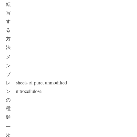
転
写
す
る
方
法
メ
ン
ブ
レ
sheets of pure, unmodified
ン
nitrocellulose
の
種
類
一
次