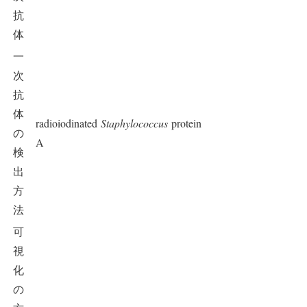
抗
体
一
次
抗
体
radioiodinated
Staphylococcus
protein
の
A
検
出
方
法
可
視
化
の