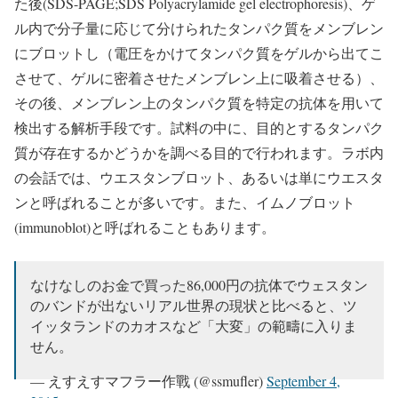
た後(SDS-PAGE;SDS Polyacrylamide gel electrophoresis)、ゲ
ル内で分子量に応じて分けられたタンパク質をメンブレン
にブロットし（電圧をかけてタンパク質をゲルから出てこ
させて、ゲルに密着させたメンブレン上に吸着させる）、
その後、メンブレン上のタンパク質を特定の抗体を用いて
検出する解析手段です。試料の中に、目的とするタンパク
質が存在するかどうかを調べる目的で行われます。ラボ内
の会話では、ウエスタンブロット、あるいは単にウエスタ
ンと呼ばれることが多いです。また、イムノブロット
(immunoblot)と呼ばれることもあります。
なけなしのお金で買った86,000円の抗体でウェスタン
のバンドが出ないリアル世界の現状と比べると、ツ
イッタランドのカオスなど「大変」の範疇に入りま
せん。
— えすえすマフラー作戰 (@ssmufler)
September 4,