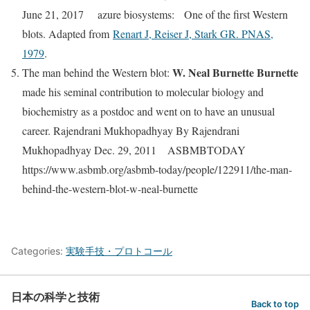
June 21, 2017 azure biosystems: One of the first Western
blots. Adapted from
Renart J, Reiser J, Stark GR. PNAS,
1979
.
W. Neal Burnette Burnette
The man behind the Western blot:
made his seminal contribution to molecular biology and
biochemistry as a postdoc and went on to have an unusual
career. Rajendrani Mukhopadhyay By Rajendrani
Mukhopadhyay Dec. 29, 2011 ASBMBTODAY
https://www.asbmb.org/asbmb-today/people/122911/the-man-
behind-the-western-blot-w-neal-burnette
Categories:
実験手技・プロトコール
日本の科学と技術
Back to top