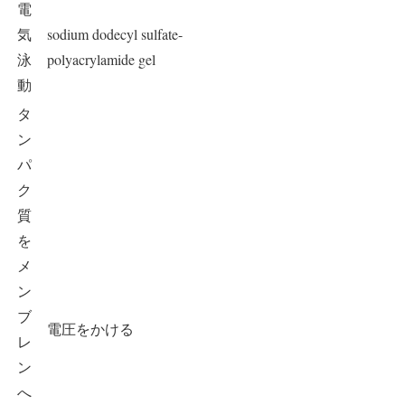
電
気
sodium dodecyl sulfate-
泳
polyacrylamide gel
動
タ
ン
パ
ク
質
を
メ
ン
ブ
電圧をかける
レ
ン
へ