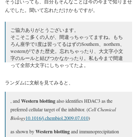
そうはいっても、自分もそんなことは今の今まで知りませ
んでした。聞いて忘れただけかもですが。
ご協力ありがとうございます。
そこそこ多くの人が、間違っちゃってますね。もち
ろん座学で1度は習ってるはずのSouthern、northern、
westernができた歴史。忘れちゃったり、大文字小文
字のルールと結びつかなかったり。私も今まで間違
って全部大文字にしちゃってたよ。
https://t.co/6sy5mdimZ4
ランダムに文献を見てみると、
— 山田かおり PhD (@KaoriYamada01)
January 18, 2022
Western blotting
, and
also identifies HDAC3 as the
preferred cellular target of the inhibitor. (
Cell Chemical
Biology
10.1016/j.chembiol.2009.07.010
)
Western blotting
as shown by
and immunoprecipitation