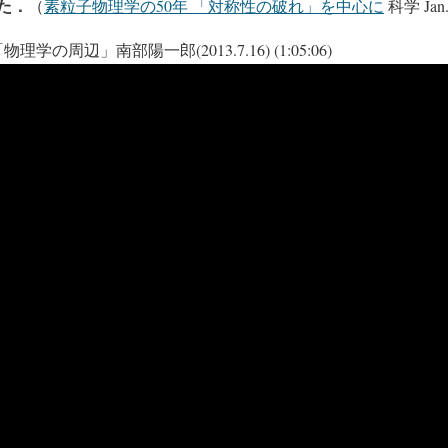
た．
（
素粒子物理学の50年 「対称性の破れ」を中心に
科学 Jan
学の周辺」南部陽一郎(2013.7.16) (1:05:06)