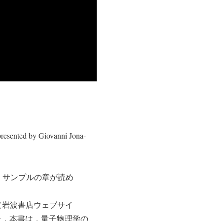
resented by Giovanni Jona-
英訳版。サンプルの章が読め
）（岩波書店ウェブサイ
た．本書は，量子物理学の