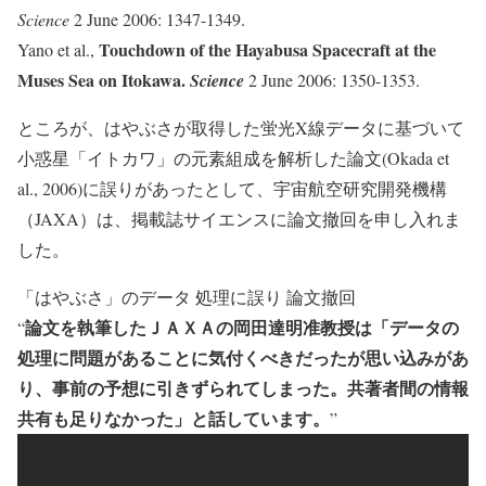
Science
2 June 2006: 1347-1349.
Touchdown of the Hayabusa Spacecraft at the
Yano et al.,
Muses Sea on Itokawa.
Science
2 June 2006: 1350-1353.
ところが、はやぶさが取得した蛍光X線データに基づいて
小惑星「イトカワ」の元素組成を解析した論文(Okada et
al., 2006)に誤りがあったとして、宇宙航空研究開発機構
（JAXA）は、掲載誌サイエンスに論文撤回を申し入れま
した。
「はやぶさ」のデータ 処理に誤り 論文撤回
論文を執筆したＪＡＸＡの岡田達明准教授は「データの
“
処理に問題があることに気付くべ­きだったが思い込みがあ
り、事前の予想に引きずられてしまった。共著者間の情報
共有も­足りなかった」と話しています。
”