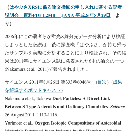
（
はやぶさXRSに係る論文撤回の申し入れに関する記者
説明会 資料PDF1.2MB JAXA 平成26年8月29日
よ
り）
2006年にこの著者らが蛍光X線分光データ分析により検証
しようとした仮説は、後に探査機「はやぶさ」が持ち帰っ
たサンプルを実際に分析することにより検証され、その結
果は2011年にサイエンス誌に発表された6本の論文の一つ
(Nakamura et al., 2011)で報告されました。
サイエンス 2011年8月26日 第333巻6046号 (
目次
）
(
成果
を解説するポッドキャスト
）
Dust Particles: A Direct Link
Nakamura et al., Itokawa
Between S-Type Asteroids and Ordinary Chondrites
.
Science
26 August 2011: 1113-1116.
Oxygen Isotopic Compositions of Asteroidal
Yurimoto et al.,
Materials Returned from Itokawa by the Hayabusa Mission
.