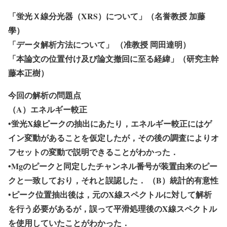
「蛍光Ｘ線分光器（XRS）について」（名誉教授 加藤
學）
「データ解析方法について」 （准教授 岡田達明）
「本論文の位置付け及び論文撤回に至る経緯」（研究主幹
藤本正樹）
今回の解析の問題点
（A）エネルギー較正
•蛍光X線ピークの抽出にあたり，エネルギー較正にはゲ
イン変動があることを仮定したが，その後の調査によりオ
フセットの変動で説明できることがわかった．
•Mgのピークと同定したチャンネル番号が装置由来のピー
クと一致しており，それと誤認した． （B）統計的有意性
•ピーク位置抽出後は，元のX線スペクトルに対して解析
を行う必要があるが，誤って平滑処理後のX線スペクトル
を使用していたことがわかった．