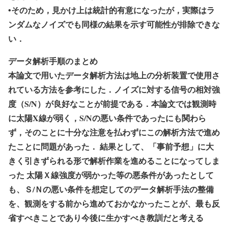
•そのため，見かけ上は統計的有意になったが，実際はラ
ンダムなノイズでも同様の結果を示す可能性が排除できな
い．
データ解析手順のまとめ
本論文で用いたデータ解析方法は地上の分析装置で使用さ
れている方法を参考にした．ノイズに対する信号の相対強
度（S/N）が良好なことが前提である．本論文では観測時
に太陽X線が弱く，S/Nの悪い条件であったにも関わら
ず，そのことに十分な注意を払わずにこの解析方法で進め
たことに問題があった． 結果として、「事前予想」に大
きく引きずられる形で解析作業を進めることになってしま
った 太陽Ｘ線強度が弱かった等の悪条件があったとして
も、Ｓ/Ｎの悪い条件を想定してのデータ解析手法の整備
を、観測をする前から進めておかなかったことが、最も反
省すべきことであり今後に生かすべき教訓だと考える