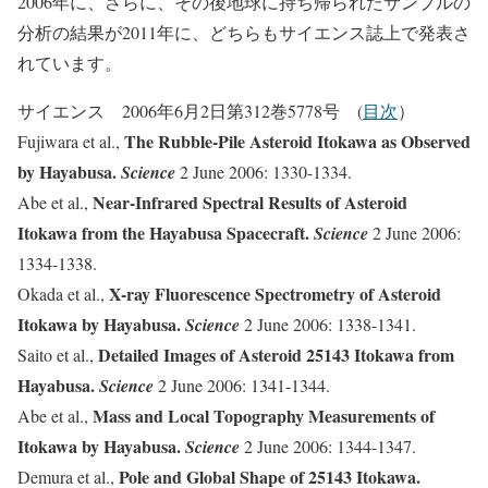
2006年に、さらに、その後地球に持ち帰られたサンプルの
分析の結果が2011年に、どちらもサイエンス誌上で発表さ
れています。
サイエンス 2006年6月2日第312巻5778号 (
目次
）
The Rubble-Pile Asteroid Itokawa as Observed
Fujiwara et al.,
by Hayabusa.
Science
2 June 2006: 1330-1334.
Near-Infrared Spectral Results of Asteroid
Abe et al.,
Itokawa from the Hayabusa Spacecraft.
Science
2 June 2006:
1334-1338.
X-ray Fluorescence Spectrometry of Asteroid
Okada et al.,
Itokawa by Hayabusa.
Science
2 June 2006: 1338-1341.
Detailed Images of Asteroid 25143 Itokawa from
Saito et al.,
Hayabusa.
Science
2 June 2006: 1341-1344.
Mass and Local Topography Measurements of
Abe et al.,
Itokawa by Hayabusa.
Science
2 June 2006: 1344-1347.
Pole and Global Shape of 25143 Itokawa.
Demura et al.,