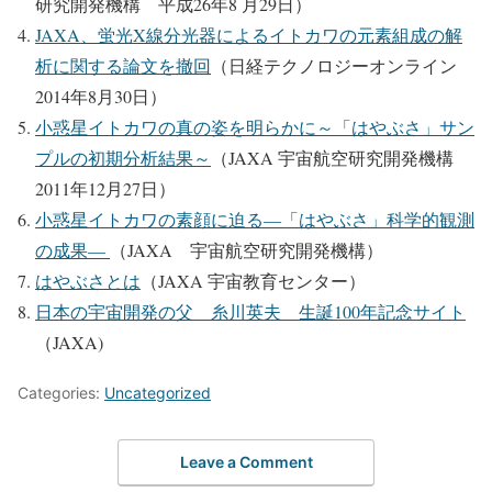
研究開発機構 平成26年8 月29日）
JAXA、蛍光X線分光器によるイトカワの元素組成の解
析に関する論文を撤回
（日経テクノロジーオンライン
2014年8月30日）
小惑星イトカワの真の姿を明らかに～「はやぶさ」サン
プルの初期分析結果～
（JAXA 宇宙航空研究開発機構
2011年12月27日）
小惑星イトカワの素顔に迫る―「はやぶさ」科学的観測
の成果―
（JAXA 宇宙航空研究開発機構）
はやぶさとは
（JAXA 宇宙教育センター）
日本の宇宙開発の父 糸川英夫 生誕100年記念サイト
（JAXA)
Categories:
Uncategorized
Leave a Comment