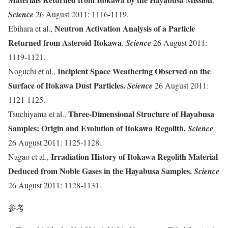
Science
26 August 2011: 1116-1119.
Neutron Activation Analysis of a Particle
Ebihara et al.,
Returned from Asteroid Itokawa
.
Science
26 August 2011:
1119-1121.
Incipient Space Weathering Observed on the
Noguchi et al.,
Surface of Itokawa Dust Particles.
Science
26 August 2011:
1121-1125.
Three-Dimensional Structure of Hayabusa
Tsuchiyama et al.,
Samples: Origin and Evolution of Itokawa Regolith.
Science
26 August 2011: 1125-1128.
Irradiation History of Itokawa Regolith Material
Nagao et al.,
Deduced from Noble Gases in the Hayabusa Samples.
Science
26 August 2011: 1128-1131.
参考