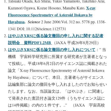
Tatsuaki Okada, Kei Shirai, Yukio Yamamoto, Takehiko Arai,
X-ray
Kazunori Ogawa, Kozue Hosono, Manabu Kato.
Fluorescence Spectrometry of Asteroid Itokawa by
Hayabusa
.
Science
2 June 2006:Vol. 312 no. 5778 pp. 1338-
1341 DOI: 10.1126/science.1125731
はやぶさXRSに係る論文撤回の申し入れに関する記者
説明会 資料PDF1.2MB
（JAXA 平成26年8月29日）
はやぶさXRSに係る論文撤回の申し入れについて
：” 当
機構 宇宙科学研究所に所属する研究者が主著者となっ
て投稿し、平成18年6月2日のサイエンス誌に掲載された
論文「X-ray Fluorescence Spectrometry of Asteroid Itokawa
by Hayabusa」について、本日、主著者らがサイエンス
誌編集部に論文の撤回を申し入れましたのでお知らせい
たします。なお、当該論文は、「はやぶさ」 に関連し
て発表された査読付き論文129件（うちサイエンス誌に
は14件掲載）の内の１件です。..” （JAXA 宇宙高校