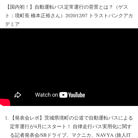
【国内初！】自動運転バス定常運行の背景とは？（ゲス
ト：境町長 橋本正裕さん）2020/12/07 トラストバンクアカ
デミア
【発表会レポ】茨城県境町の公道で自動運転バスによる
定常運行が4月にスタート！ 自律走行バス実用化に関す
る記者発表会/SBドライブ、マクニカ、NAVYA (旅人IT