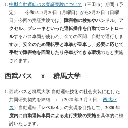
中型自動運転バス実証実験について
（三田市）期間（予
定） 令和2年7月20日（月曜日）から8月23日（日曜
障害物の検知やハンドル、ア
日）今回の実証実験では、
クセル、ブレーキといった運転操作を自動でコントロー
ル
するバス車両が使われ、全ての区間、自動で運行しま
安全のため運転手と車掌が乗車
必要に応じて
すが、
し、
手動で障害物を回避したり停車ができる環境
のもと実施
されます。
西武バス ｘ 群馬大学
西武バスと群馬大学 自動運転技術の社会実装にむけた
共同研究契約を締結 ）（2020 年 3 月 5 日
西武バ
レベル４
2020 年
ス
）自動運転「
」の実現を目指して、
度内
自動運転車両による走行実験の実施
に
を具体的に検
討いたします。