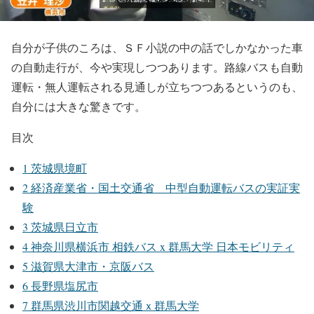
自分が子供のころは、ＳＦ小説の中の話でしかなかった車
の自動走行が、今や実現しつつあります。路線バスも自動
運転・無人運転される見通しが立ちつつあるというのも、
自分には大きな驚きです。
目次
1
茨城県境町
2
経済産業省・国土交通省 中型自動運転バスの実証実
験
3
茨城県日立市
4
神奈川県横浜市 相鉄バス x 群馬大学 日本モビリティ
5
滋賀県大津市・京阪バス
6
長野県塩尻市
7
群馬県渋川市関越交通ｘ群馬大学