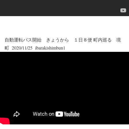
自動運転バス開始 きょうから １日８便 町内巡る 境
町 2020/11/25 ibarakishimbun1