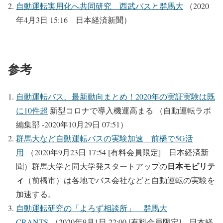
自動運転実用化へ共同研究 西武バスと群馬大
（2020
年4月3日 15:16 日本経済新聞）
参考
自動運転バス、最新動向まとめ！2020年の実証実験は既
に10件超
新型コロナで導入機運高まる （自動運転ラボ
編集部 -2020年10月29日 07:51）
群馬大など自動運転バスの実験加速 前橋で5G活
用
（2020年9月23日 17:54 [有料会員限定] 日本経済新
日本モビリテ
聞）群馬大学と同大学発スタートアップの
ィ
（前橋市）は各地でバス会社などと自動運転の実験を
加速する。
自動運転研究の「よろず相談所」 群馬大
CRANTS
（2020年9月1日 22:00 [有料会員限定] 日本経