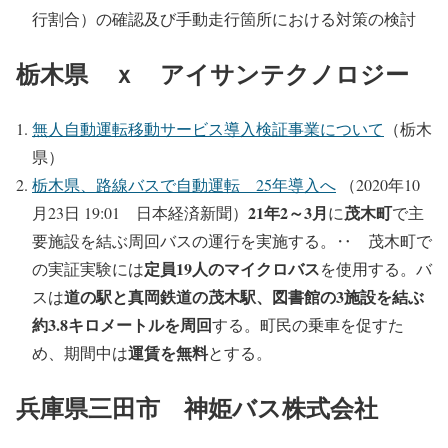
行割合）の確認及び手動走行箇所における対策の検討
栃木県 ｘ アイサンテクノロジー
無人自動運転移動サービス導入検証事業について
（栃木
県）
栃木県、路線バスで自動運転 25年導入へ
（2020年10
21年2～3月
茂木町
月23日 19:01 日本経済新聞）
に
で主
要施設を結ぶ周回バスの運行を実施する。‥ 茂木町で
定員19人のマイクロバス
の実証実験には
を使用する。バ
道の駅と真岡鉄道の茂木駅、図書館の3施設を結ぶ
スは
約3.8キロメートルを周回
する。町民の乗車を促すた
運賃を無料
め、期間中は
とする。
兵庫県三田市 神姫バス株式会社