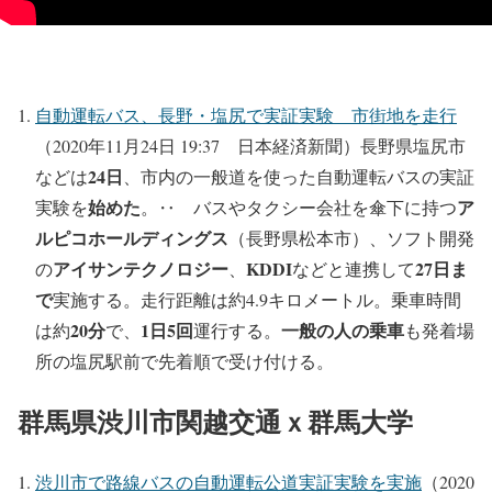
自動運転バス、長野・塩尻で実証実験 市街地を走行
（2020年11月24日 19:37 日本経済新聞）長野県塩尻市
24日
などは
、市内の一般道を使った自動運転バスの実証
始めた
ア
実験を
。‥ バスやタクシー会社を傘下に持つ
ルピコホールディングス
（長野県松本市）、ソフト開発
アイサンテクノロジー
KDDI
27日ま
の
、
などと連携して
で
実施する。走行距離は約4.9キロメートル。乗車時間
20分
1日5回
一般の人の乗車
は約
で、
運行する。
も発着場
所の塩尻駅前で先着順で受け付ける。
群馬県渋川市関越交通ｘ群馬大学
渋川市で路線バスの自動運転公道実証実験を実施
（2020