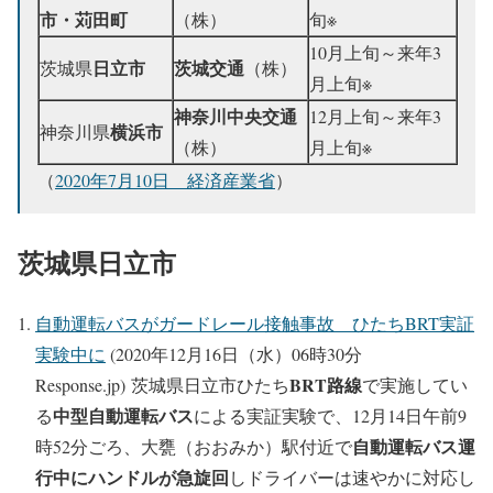
市・苅田町
（株）
旬※
10月上旬～来年3
日立市
茨城交通
茨城県
（株）
月上旬※
神奈川中央交通
12月上旬～来年3
横浜市
神奈川県
（株）
月上旬※
（
2020年7月10日 経済産業省
）
茨城県日立市
自動運転バスがガードレール接触事故 ひたちBRT実証
実験中に
(2020年12月16日（水）06時30分
BRT路線
Response.jp) 茨城県日立市ひたち
で実施してい
中型自動運転バス
る
による実証実験で、12月14日午前9
自動運転バス運
時52分ごろ、大甕（おおみか）駅付近で
行中にハンドルが急旋回
しドライバーは速やかに対応し