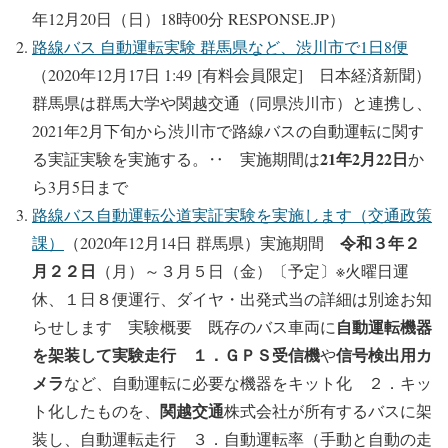
年12月20日（日）18時00分 RESPONSE.JP）
路線バス 自動運転実験 群馬県など、渋川市で1日8便
（2020年12月17日 1:49 [有料会員限定] 日本経済新聞）
群馬県は群馬大学や関越交通（同県渋川市）と連携し、
2021年2月下旬から渋川市で路線バスの自動運転に関す
21年2月22日
る実証実験を実施する。‥ 実施期間は
か
ら3月5日まで
路線バス自動運転公道実証実験を実施します（交通政策
令和３年２
課）
（2020年12月14日 群馬県）実施期間
月２２日
（月）～３月５日（金）〔予定〕※火曜日運
休、１日８便運行、ダイヤ・出発式当の詳細は別途お知
自動運転機器
らせします 実験概要 既存のバス車両に
を架装して実験走行 １．ＧＰＳ受信機
信号検出用カ
や
メラ
など、自動運転に必要な機器をキット化 ２．キッ
関越交通
ト化したものを、
株式会社が所有するバスに架
装し、自動運転走行 ３．自動運転率（手動と自動の走