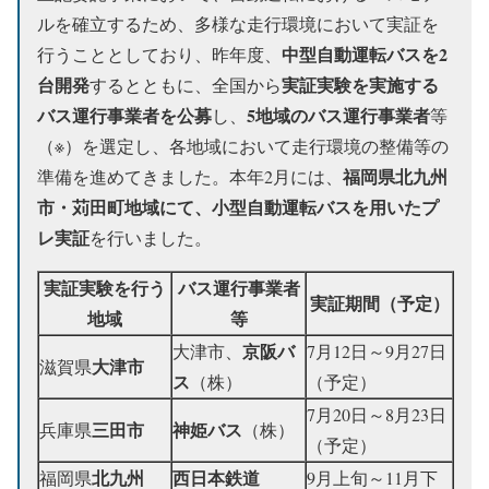
ルを確立するため、多様な走行環境において実証を
中型自動運転バスを2
行うこととしており、昨年度、
台開発
実証実験を実施する
するとともに、全国から
バス運行事業者を公募
5地域のバス運行事業者
し、
等
（※）を選定し、各地域において走行環境の整備等の
福岡県北九州
準備を進めてきました。本年2月には、
市・苅田町地域にて、小型自動運転バスを用いたプ
レ実証
を行いました。
実証実験を行う
バス運行事業者
実証期間（予定）
地域
等
京阪バ
大津市、
7月12日～9月27日
大津市
滋賀県
ス
（株）
（予定）
7月20日～8月23日
三田市
神姫バス
兵庫県
（株）
（予定）
北九州
西日本鉄道
福岡県
9月上旬～11月下