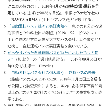
クニカ
2020年4月から定時(定常)運行を予
の協力の下、
定
仏ナビヤ社
している(まずは5年間を目処)。車輌は
の
NAVYA ARMA
「
」(ナビヤアルマ)を3台使用する。
「自動運転バス」続々と実証実験へ、
急ぐのも分かる深
刻事情と“MaaS社会”の利点（2019/11/27 ビジネス＋Ｉ
Ｔ）全国の地方自治体が大学やバス会社、IT企業などと
連携し、自動運転バスの実証実験を急いでいる。
がっかりだった自動運転バスが新たに示した“3つの答
え”
（杉山淳一の「週刊鉄道経済」 2019年09月06日 07
時00分 杉山淳一 ITmedia）
「自動運転はバス会社の強み奪う」 路線バスの未来
（路線バスの未来 2019.05.28）2018年11月に国土交通省
が公開した調査資料によると、国内にある保有車両30両
以上のバス会社237社のうち169社は17年の事業収支が赤
字である。
自動運転バスは地域交通を救うか 各地で進む実験、見