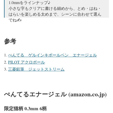
1.0mmをラインナップ♪
— cat (@catxxxlife)
November 22, 2020
小さな字もクリアに書ける細めから、とめ・はね・
はらいを楽しめる太めまで、シーンに合わせて選ん
でね✍️
1本¥220（税込）
https://t.co/OEvPzoTKEq
pic.twitter.com/9g6pfpU4Lm
参考
— ルル【ぺんてる公式】 (@pentel_lulu)
November 16,
2020
ぺんてる ゲルインキボールペン エナージェル
PILOT アクロボール
三菱鉛筆 ジェットストリーム
ぺんてるエナージェル (amazon.co.jp)
限定猫柄 0.3mm 6柄