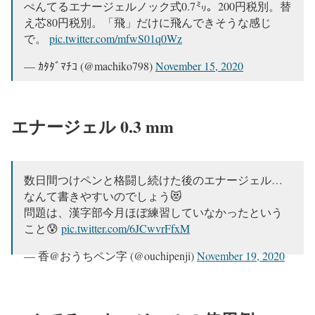
ぺんてるエナージェルノック式0.7㍉。200円税別。替
え芯80円税別。「飛」だけに飛んできそうな感じ
で。
pic.twitter.com/mfwS01q0Wz
— ｶﾀﾀﾞﾏﾁｺ (@machiko798)
November 15, 2020
エナージェル 0.3 mm
数日間つけペンと格闘し続けた後のエナージェル…
なんて書きやすいのでしょう😻
問題は、漢字部今月ほぼ練習していなかったという
こと😰
pic.twitter.com/6JCwvrFfxM
— 香@おうちペン字 (@ouchipenji)
November 19, 2020