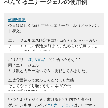
ぺんてるエナージェルの使用例
#朝活書写
今日は珍しくNot万年筆butエナージェル（ノットバッ
ト構文）
エナージェルエス限定ネコ柄…めちゃめちゃ可愛い
よー！！！ この配色大好きで、ためらわず買ってし
まった。これずっと使おう。
pic.twitter.com/kwZSPpZPEh
ギリギリ
#朝活書写
間に合ったかな^ ^
同じエナージェル
— ジャスティス (@justice425403)
November 20, 2020
ミリ数とカラー違いで３つ挑戦してみました。
全然雰囲気って変わるんだなぁと実感。
そしてやっぱり恥ずかしい素の字^^;
神様頑張りますからどうか
美しい字を書ける様になりますように⭐︎
いつもより字がうまく書ける✨と社内でも高評価！
#朝活書写
pic.twitter.com/oZhUY1ibd9
ゲルインキボールペン
#エナージェル
は、0.3mm～