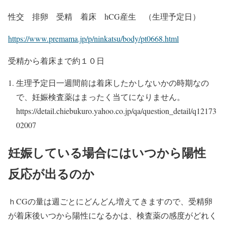
性交 排卵 受精 着床 hCG産生 （生理予定日）
https://www.premama.jp/p/ninkatsu/body/pt0668.html
受精から着床まで約１０日
生理予定日一週間前は着床したかしないかの時期なの
で、妊娠検査薬はまったく当てになりません。
https://detail.chiebukuro.yahoo.co.jp/qa/question_detail/q12173
02007
妊娠している場合にはいつから陽性
反応が出るのか
ｈCGの量は週ごとにどんどん増えてきますので、受精卵
が着床後いつから陽性になるかは、検査薬の感度がどれく