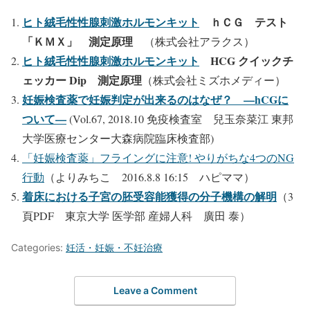
ヒト絨毛性性腺刺激ホルモンキット
ｈＣＧ テスト
「ＫＭＸ」 測定原理
（株式会社アラクス）
ヒト絨毛性性腺刺激ホルモンキット
HCG クイックチ
ェッカー Dip 測定原理
（株式会社ミズホメディー）
妊娠検査薬で妊娠判定が出来るのはなぜ？ —hCGに
ついて—
(Vol.67, 2018.10 免疫検査室 兒玉奈菜江 東邦
大学医療センター大森病院臨床検査部)
「妊娠検査薬」フライングに注意! やりがちな4つのNG
行動
（よりみちこ 2016.8.8 16:15 ハピママ）
着床における子宮の胚受容能獲得の分子機構の解明
（3
頁PDF 東京大学 医学部 産婦人科 廣田 泰）
Categories:
妊活・妊娠・不妊治療
Leave a Comment