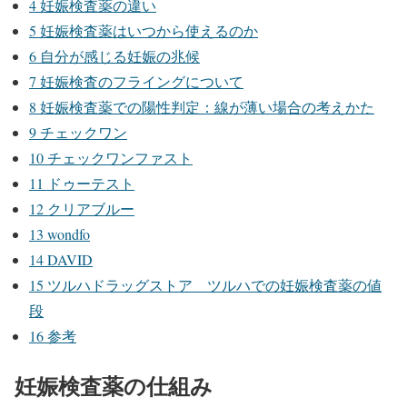
4
妊娠検査薬の違い
5
妊娠検査薬はいつから使えるのか
6
自分が感じる妊娠の兆候
7
妊娠検査のフライングについて
8
妊娠検査薬での陽性判定：線が薄い場合の考えかた
9
チェックワン
10
チェックワンファスト
11
ドゥーテスト
12
クリアブルー
13
wondfo
14
DAVID
15
ツルハドラッグストア ツルハでの妊娠検査薬の値
段
16
参考
妊娠検査薬の仕組み