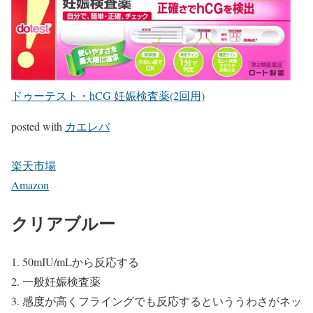
ドゥーテスト・hCG 妊娠検査薬(2回用)
posted with
カエレバ
楽天市場
Amazon
クリアブルー
50mIU/mLから反応する
一般妊娠検査薬
感度が高くフライングでも反応するといううわさがネッ