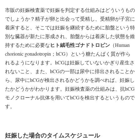
市販の妊娠検査薬で妊娠を判定する仕組みはどういうもの
でしょうか？精子が卵と出会って受精し、受精卵が子宮に
着床すると、そこでは妊娠を継続するために胎盤という特
別な臓器が新たに形成され、胎盤からは着床した状態を維
ヒト絨毛性ゴナドトロピン
持するために必要な
（Human
chorionic gonadotropin；hCG）という糖たんぱく質が作ら
れるようになります。hCGは妊娠していないかぎり産生さ
れないこと、また、hCGの一部は尿中に排出されることか
ら、尿中にhCGが検出されるかどうかを調べれば、妊娠し
たかどうかがわかります。妊娠検査薬の仕組みは、抗hCG
モノクローナル抗体を用いてhCGを検出するというもので
す。
妊娠した場合のタイムスケジュール