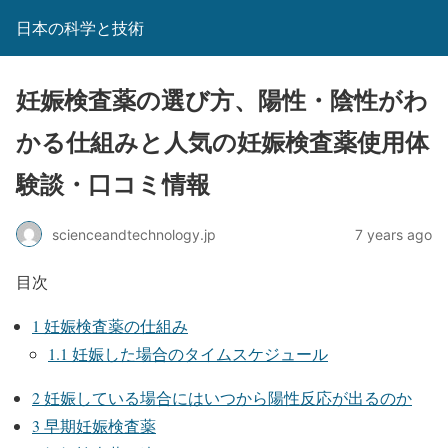
日本の科学と技術
妊娠検査薬の選び方、陽性・陰性がわ
かる仕組みと人気の妊娠検査薬使用体
験談・口コミ情報
scienceandtechnology.jp
7 years ago
目次
1
妊娠検査薬の仕組み
1.1
妊娠した場合のタイムスケジュール
2
妊娠している場合にはいつから陽性反応が出るのか
3
早期妊娠検査薬