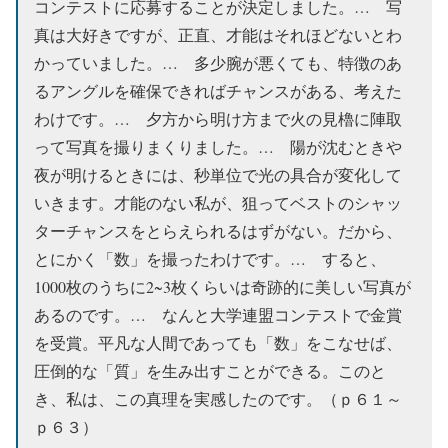
コンテストに応募することが決定しました。… 写
真は大好きですが、正直、才能はそれほどないとわ
かっていました。… 多少腕が悪くても、特徴のあ
るアングルを確保できればチャンスがある、考えた
わけです。… 夕方から明け方まで火の見櫓に陣取
って写真を撮りまくりました。… 陽が沈むときや
夜が明けるときには、秒単位で光の具合が変化して
いきます。才能のない私が、狙ってベストのシャッ
ターチャンスをとらえられるはずがない。だから、
とにかく「数」を撮ったわけです。… すると、
1000枚のうちに2~3枚くらいは奇跡的に美しい写真が
あるのです。… なんと大学連盟コンテストで金賞
を受賞。平凡な人間であっても「数」をこなせば、
圧倒的な「質」を生み出すことができる。このと
き、私は、この真理を実感したのです。（ｐ６１～
ｐ６３）