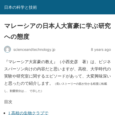
日本の科学と技術
マレーシアの日本人大富豪に学ぶ研究
への態度
scienceandtechnology.jp
8 years ago
『マレーシア大富豪の教え』（小西史彦 著）は、ビジネ
スパーソン向けの内容だと思いますが、高校、大学時代の
実験や研究室に関するエピソードがあって、大変興味深い
と思ったので紹介します。
（長いストーリーの筋が分かる程度に転載
し、割愛部分は… で示した）
目次
1
高校の生物クラブで