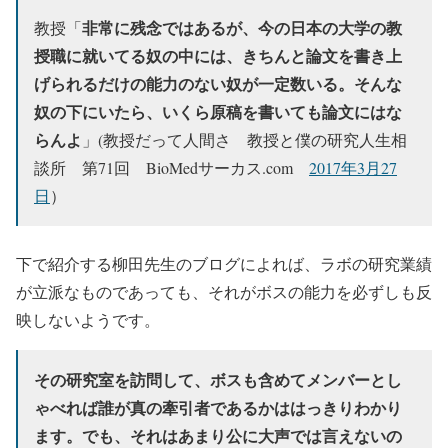
非常に残念ではあるが、今の日本の大学の教
教授「
授職に就いてる奴の中には、きちんと論文を書き上
げられるだけの能力のない奴が一定数いる。そんな
奴の下にいたら、いくら原稿を書いても論文にはな
らんよ
」(教授だって人間さ 教授と僕の研究人生相
談所 第71回 BioMedサーカス.com
2017年3月27
日
）
下で紹介する柳田先生のブログによれば、ラボの研究業績
が立派なものであっても、それがボスの能力を必ずしも反
映しないようです。
その研究室を訪問して、ボスも含めてメンバーとし
ゃべれば誰が真の牽引者であるかははっきりわかり
ます。でも、それはあまり公に大声では言えないの