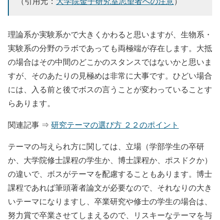
（引用元：
大学院金子研究室志望者への注意
）
理論系か実験系かで大きくかわると思いますが、生物系・
実験系の分野のラボであっても両極端が存在します。大抵
の場合はその中間のどこかのスタンスではないかと思いま
すが、そのあたりの見極めは非常に大事です。ひどい場合
には、入る前と後でボスの言うことが変わっていることす
らあります。
関連記事 ⇒
研究テーマの選び方 ２２のポイント
テーマの与えられ方に関しては、立場（学部学生の卒研
か、大学院修士課程の学生か、博士課程か、ポスドクか）
の違いで、ボスがテーマを配慮することもあります。博士
課程であれば筆頭著者論文が必要なので、それなりの大き
いテーマになりますし、卒業研究や修士の学生の場合は、
努力賞で卒業させてしまえるので、リスキーなテーマを与