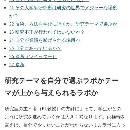
21
その大学や研究所は研究の世界でメジャーな場所
か？
22
技術、方法を学びに行くか、研究テーマで選ぶか
23
研究不正が行われてはいないか？
24
自分が業績を挙げられる場所か
25
自分にあっているか？
26
参考（ツイッター）
27
参考
研究テーマを自分で選ぶラボかテー
マが上から与えられるラボか
研究室の主宰者（PI,教授）の方針によって、学生がどの
ように研究を進めていくかは大きく異なります。両極端を
言えば、自分でやりたいことがわからないままラボに入っ