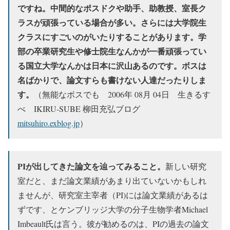
ですね。中間的なポスドクや助手、助教授、室長ク
ラスが頑張っている場合が多い。さらには大学院生
クラスにすごいのがいたりすることがあります。学
部の卒業研究生や修士院生なんかが一番頑張ってい
る国立大学なんかは日本に沢山あるのです。ボスは
名ばかりで、論文すらも書けない人達だったりしま
す。
（無能なボスでも 2006年 08月 04日 生きるす
べ IKIRU-SUBE 柳田充弘ブログ
mitsuhiro.exblog.jp
）
PIが出してきた論文を辿ってみること。
新しい研究
室だと、まだ論文業績があまり出ていないかもしれ
ませんが、研究室主宰者（PI)には論文業績があるは
ずです、とケンブリッジ大学の分子生物学者Michael
Imbeault氏は言う。彼が勧めるのは、PIの過去の論文