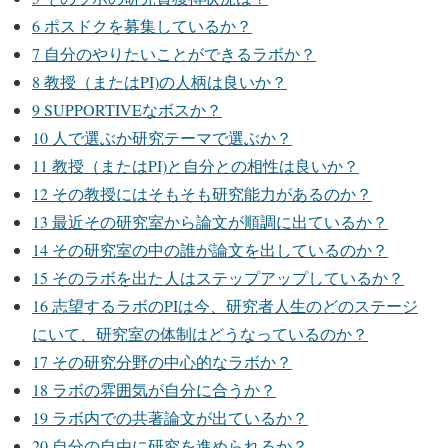
6
ポスドクを募集しているか？
7
自分のやりたいことができるラボか？
8
教授（またはPI)の人柄は良いか？
9
SUPPORTIVEなボスか？
10
人で選ぶか研究テーマで選ぶか？
11
教授（またはPI)と自分との相性は良いか？
12
その教授にはそもそも研究能力があるのか？
13
最近その研究室から論文が順調に出ているか？
14
その研究室の中の誰が論文を出しているのか？
15
そのラボを出た人はステップアップしているか？
16
志望するラボのPIは今、研究者人生のどのステージ
にいて、研究室の体制はどうなっているのか？
17
その研究分野の中心的なラボか？
18
ラボの雰囲気が自分に合うか？
19
ラボ内での共著論文が出ているか？
20
自分の自由に研究を進められるか？