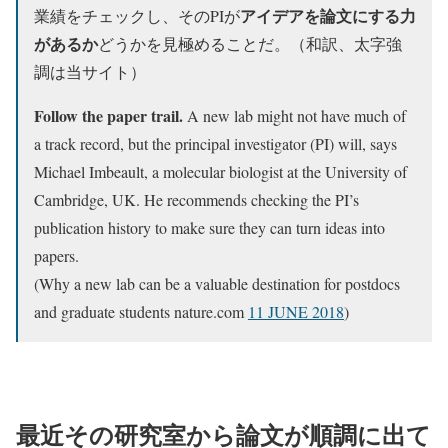
アイデアを論文にする力
業績をチェックし、そのPIが
があるか
どうかを見極めることだ。（和訳、太字強
調は当サイト）
Follow the paper trail.
A new lab might not have much of
a track record, but the principal investigator (PI) will, says
Michael Imbeault, a molecular biologist at the University of
Cambridge, UK. He recommends checking the PI’s
publication history to make sure they can turn ideas into
papers.
(Why a new lab can be a valuable destination for postdocs
and graduate students nature.com
11 JUNE 2018
)
最近その研究室から論文が順調に出て